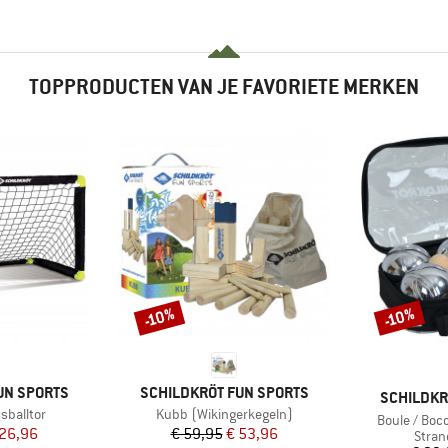
TOPPRODUCTEN VAN JE FAVORIETE MERKEN
-10%
-10%
Korting
Korting
MERK
UN SPORTS
SCHILDKRÖT FUN SPORTS
MERK
SCHILDKR
Artikel
sballtor
Kubb (Wikingerkegeln)
Artikel
Boule / Boc
ijs
rlaagde prijs
Prijs
Verlaagde prijs
 26,96
€ 59,95
€ 53,96
Produ
Stran