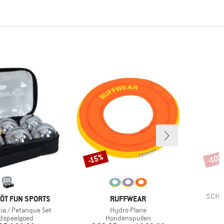
-15%
-10
Korting
Korti
MER
SCHI
MERK
ÖT FUN SPORTS
RUFFWEAR
Artikel
cia / Petanque Set
Hydro Plane
ctgroep
Productgroep
dspeelgoed
Hondenspullen