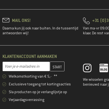
MAIL ONS!
+31 (0)3
Daarna kun jij ook naar buiten. In de tussentijd
Van ma-vr 09:00
antwoorden wij!
klaar. De rest va
KLANTENACCOUNT AANMAKEN
Vul je e-mailadres hier in en maak in de volgende stap je klanten
E-mailadres
Welkomstkorting van € 5,- **
We wisselen gra
Exclusieve toegang tot kortingsacties
benieuwd naar 
Sla producten op je verlanglijstje op
Verjaardagsverrassing