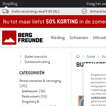
Naar
Shop
Blog
Vraag het a
Gratis verzending vanaf € 69 (NL)
Achteraf b
Nu tot maar liefst -50% in de zomersale!
Kleding
Schoenen
Uitrust
Startpagina
Outlet overzicht
/
Outlet
/
Ou
Outdooruitrusting
BUITENSPE
CATEGORIEËN
Wij gebruike
Bovendien bi
Reisaccessoires & verzorging
personalisere
(172)
analysepartn
voldoende ga
Toilettassen
(56)
van ‘Alles se
Reiskussens
(55)
cookies wenst
Drogisterij &
geven en ook 
kan op elk m