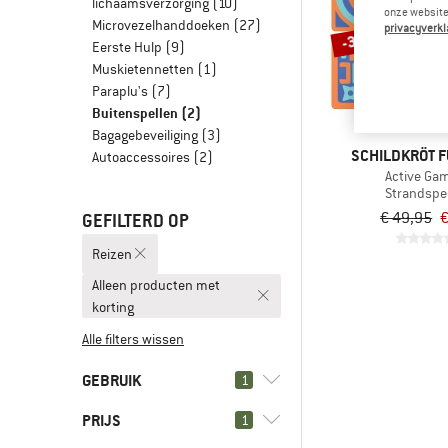
lichaamsverzorging
(10)
onze website.
Microvezelhanddoeken
(27)
privacyverkl
-35%
Eerste Hulp
(9)
Muskietennetten
(1)
Paraplu's
(7)
Buitenspellen
(2)
Bagagebeveiliging
(3)
SCHILDKRÖT F
Autoaccessoires
(2)
Active Ga
Strandspe
€ 49,95
€
GEFILTERD OP
Reizen
Alleen producten met
korting
Alle filters wissen
GEBRUIK
1
PRIJS
(2)
1
Reizen