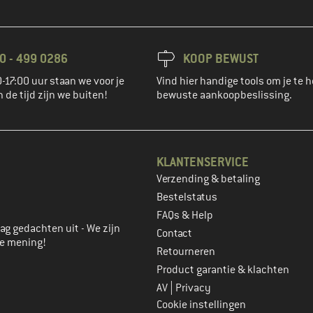
0 - 499 0286
KOOP BEWUST
-17:00 uur staan we voor je
Vind hier handige tools om je te h
n de tijd zijn we buiten!
bewuste aankoopbeslissing.
KLANTENSERVICE
Verzending & betaling
account aan
Bestelstatus
FAQs & Help
ag gedachten uit - We zijn
Contact
je mening!
Retourneren
Product garantie & klachten
|
AV
Privacy
Cookie instellingen