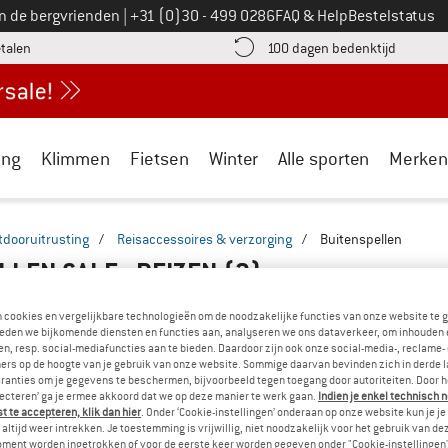
Bel ons op
an de bergvrienden
|
+31 (0)30 - 499 0286
FAQ & Help
Bestelstatus
vind de betalingsinformatie hier! Opent in een infovak
Vind de b
etalen
100 dagen bedenktijd
ing
Klimmen
Fietsen
Winter
Alle sporten
Merken
tdooruitrusting
/
Reisaccessoires & verzorging
/
Buitenspellen
LLEN SALE - REIZEN
(2)
n cookies en vergelijkbare technologieën om de noodzakelijke functies van onze website te 
eden we bijkomende diensten en functies aan, analyseren we ons dataverkeer, om inhouden 
n, resp. social-mediafuncties aan te bieden. Daardoor zijn ook onze social-media-, reclame-
ers op de hoogte van je gebruik van onze website. Sommige daarvan bevinden zich in derde 
ranties om je gegevens te beschermen, bijvoorbeeld tegen toegang door autoriteiten. Door h
lecteren’ ga je ermee akkoord dat we op deze manier te werk gaan.
Indien je enkel technisch 
 te accepteren, klik dan hier
. Onder ‘Cookie-instellingen’ onderaan op onze website kun je 
altijd weer intrekken. Je toestemming is vrijwillig, niet noodzakelijk voor het gebruik van d
oment worden ingetrokken of voor de eerste keer worden gegeven onder "Cookie-instellingen