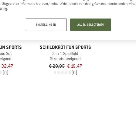
 Uitgebreide informatie hierover, inclusief de risico's van doorgiften naar derde landen, vind 
aring
.
-35%
INSTELLINGEN
ALLES SELECTEREN
UN SPORTS
SCHILDKRÖT FUN SPORTS
mes Set
3 in 1 Spielfeld
elgoed
Strandspeelgoed
 32,47
€ 29,95
€ 19,47
(0)
(0)