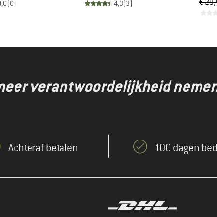
€ 29,
0,0
(
0
)
4,3
(
3
)
eer verantwoordelijkheid nemen,
Achteraf betalen
100 dagen bed