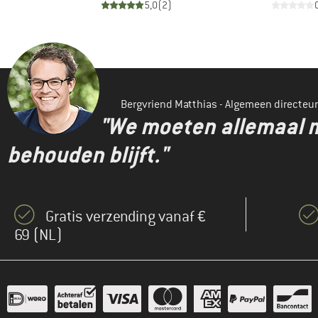
)
5,0
(
2
)
Bergvriend Matthias - Algemeen directeur
"We moeten allemaal m
behouden blijft."
Gratis verzending vanaf €
69 (NL)