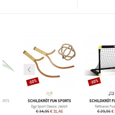
(33)
Dagelijks leven
(7)
Kamperen
-
(33)
Vrije tijd
Alleen producten met
korting
-10%
-10%
Korting
Korting
MERK
MERK
PORTS
SCHILDKRÖT FUN SPORTS
SCHILDKRÖT F
Artikel
Artikel
Ogo Sport Classic Jabbit
Faltbares Fus
de prijs
Prijs
Verlaagde prijs
Pr
Ve
6
€ 34,95
€ 31,46
€ 29,95
€