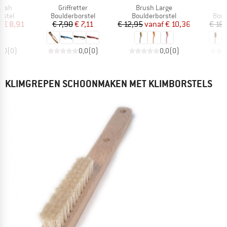
Artikel
Artikel
A
rush
Griffretter
Brush Large
S
roep
Productgroep
Productgroep
Prod
rstel
Boulderborstel
Boulderborstel
Boul
ijs
rlaagde prijs
Prijs
Verlaagde prijs
Prijs
Verlaagde prijs
f
€ 8,91
€ 7,90
€ 7,11
€ 12,95
vanaf
€ 10,36
€ 16
0,0
(
0
)
0,0
(
0
)
0,0
(
0
)
KLIMGREPEN SCHOONMAKEN MET KLIMBORSTELS