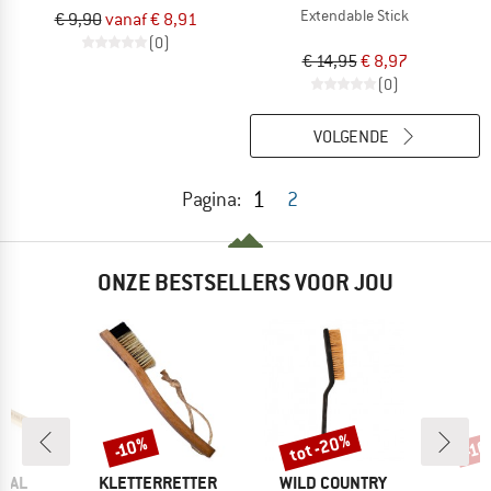
Extendable Stick
€ 9,90
vanaf € 8,91
(0)
€ 14,95
€ 8,97
(0)
VOLGENDE
1
Pagina:
2
ONZE BESTSELLERS VOOR JOU
tot -20%
-10%
-1
Korting
Korting
Kort
MERK
MERK
ICAL
KLETTERRETTER
WILD COUNTRY