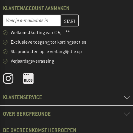
KLANTENACCOUNT AANMAKEN
Vul je e-mailadres hier in en maak in de volgende stap je klanten
E-mailadres
Welkomstkorting van € 5,- **
Exclusieve toegang tot kortingsacties
Sla producten op je verlanglijstje op
Verjaardagsverrassing
KLANTENSERVICE
OVER BERGFREUNDE
DE OVEREENKOMST HERROEPEN