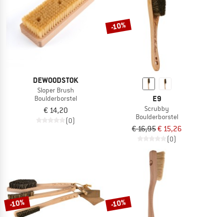
-10%
DEWOODSTOK
Sloper Brush
E9
Boulderborstel
Scrubby
€ 14,20
Boulderborstel
(0)
€ 16,95
€ 15,26
(0)
-10%
-10%