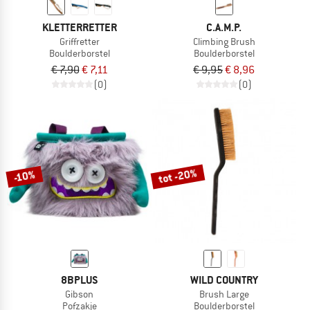
KLETTERRETTER
C.A.M.P.
Griffretter
Climbing Brush
Boulderborstel
Boulderborstel
€ 7,90
€ 7,11
€ 9,95
€ 8,96
(0)
(0)
tot -20%
-10%
8BPLUS
WILD COUNTRY
Gibson
Brush Large
Pofzakje
Boulderborstel