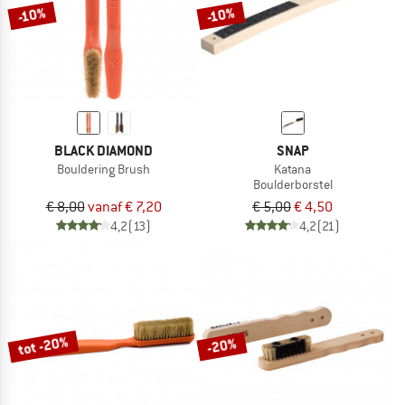
-10%
-10%
BLACK DIAMOND
SNAP
Bouldering Brush
Katana
Boulderborstel
€ 8,00
vanaf € 7,20
€ 5,00
€ 4,50
4,2
(13)
4,2
(21)
tot -20%
-20%