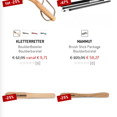
tot -25%
-47%
KLETTERRETTER
MAMMUT
BoulderBooster
Brush Stick Package
Boulderborstel
Boulderborstel
€ 12,95
vanaf € 9,71
€ 109,95
€ 58,27
(0)
(0)
-25%
-25%