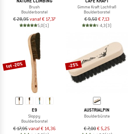
NATURE CLIMBING
CAFÉ KRAFT
Brush
Gimme Kraft Lochfraß
Boulderborstel
Boulderborstel
€ 28,95
vanaf € 17,37
€ 9,50
€ 7,13
5,0
(1)
4,3
(3)
tot -20%
-25%
E9
AUSTRIALPIN
Sloppy
Boulderbürste
Boulderborstel
€ 17,95
vanaf € 14,36
€ 7,00
€ 5,25