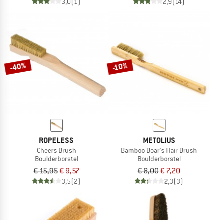
3,0
(1)
2,9
(14)
-40%
-10%
ROPELESS
METOLIUS
Cheers Brush
Bamboo Boar's Hair Brush
Boulderborstel
Boulderborstel
€ 15,95
€ 9,57
€ 8,00
€ 7,20
3,5
(2)
2,3
(3)