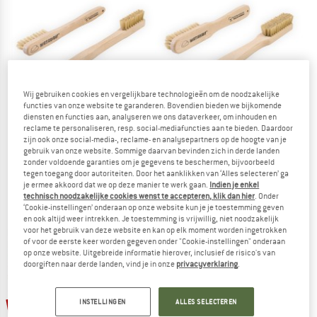
NAAR DE SALE
Wij gebruiken cookies en vergelijkbare technologieën om de noodzakelijke
functies van onze website te garanderen. Bovendien bieden we bijkomende
diensten en functies aan, analyseren we ons dataverkeer, om inhouden en
reclame te personaliseren, resp. social-mediafuncties aan te bieden. Daardoor
zijn ook onze social-media-, reclame- en analysepartners op de hoogte van je
WATAAAH
WATAAAH
gebruik van onze website. Sommige daarvan bevinden zich in derde landen
zonder voldoende garanties om je gegevens te beschermen, bijvoorbeeld
Small Brushy
Big Brushy
tegen toegang door autoriteiten. Door het aanklikken van ‘Alles selecteren’ ga
Boulderborstel
Boulderborstel
je ermee akkoord dat we op deze manier te werk gaan.
Indien je enkel
€ 6,60
€ 7,55
technisch noodzakelijke cookies wenst te accepteren, klik dan hier
. Onder
‘Cookie-instellingen’ onderaan op onze website kun je je toestemming geven
4,7
(25)
4,8
(49)
en ook altijd weer intrekken. Je toestemming is vrijwillig, niet noodzakelijk
voor het gebruik van deze website en kan op elk moment worden ingetrokken
of voor de eerste keer worden gegeven onder "Cookie-instellingen" onderaan
op onze website. Uitgebreide informatie hierover, inclusief de risico's van
doorgiften naar derde landen, vind je in onze
privacyverklaring
.
tot -25%
-10%
INSTELLINGEN
ALLES SELECTEREN