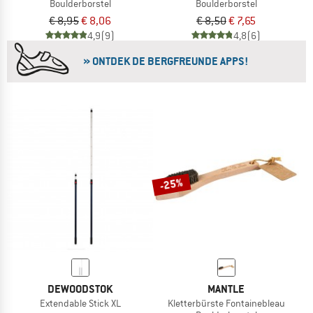
Boulderborstel
Boulderborstel
€ 8,95
€ 8,06
€ 8,50
€ 7,65
4,9
(9)
4,8
(6)
» ONTDEK DE BERGFREUNDE APPS!
-25%
DEWOODSTOK
MANTLE
Extendable Stick XL
Kletterbürste Fontainebleau