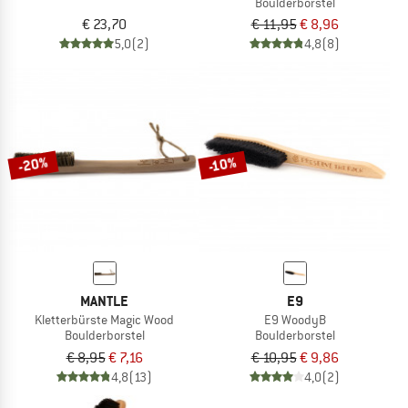
Boulderborstel
€ 23,70
€ 11,95
€ 8,96
5,0
(2)
4,8
(8)
-20%
-10%
MANTLE
E9
Kletterbürste Magic Wood
E9 WoodyB
Boulderborstel
Boulderborstel
€ 8,95
€ 7,16
€ 10,95
€ 9,86
4,8
(13)
4,0
(2)