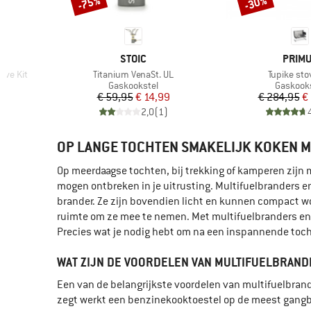
-75%
-30%
Korting
Korting
MERK
MERK
STOIC
PRIM
Artikel
Artikel
ove Kit
Titanium VenaSt. UL
Tupike sto
Productgroep
Product
Gaskookstel
Gaskook
de prijs
Prijs
Verlaagde prijs
Pr
Ve
46
€ 59,95
€ 14,99
€ 284,95
€
)
2,0
(
1
)
OP LANGE TOCHTEN SMAKELIJK KOKEN 
Op meerdaagse tochten, bij trekking of kamperen zijn
mogen ontbreken in je uitrusting. Multifuelbranders 
brander. Ze zijn bovendien licht en kunnen compact wo
ruimte om ze mee te nemen. Met multifuelbranders en 
Precies wat je nodig hebt om na een inspannende toch
WAT ZIJN DE VOORDELEN VAN MULTIFUELBRAN
Een van de belangrijkste voordelen van multifuelbrand
zegt werkt een benzinekooktoestel op de meest gangba