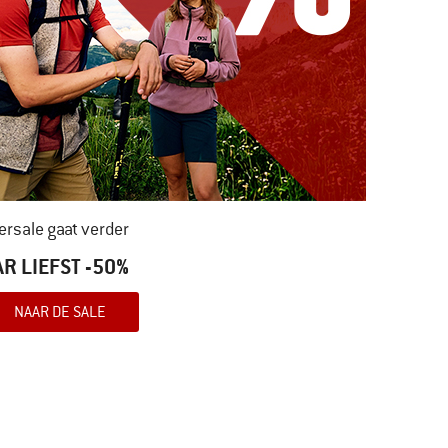
rsale gaat verder
AR LIEFST -50%
NAAR DE SALE