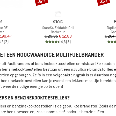
-57%
-15%
Korting
Korting
MERK
M
US
STOIC
P
Artikel
Artike
ve DE
StareSt. Foldable Grill
Tupike
groep
Productgroep
Pro
stel
Barbecue
Gas
ijs
rlaagde prijs
Prijs
Verlaagde prijs
 199,47
€ 29,95
€ 12,88
€ 284
4,7
(
7
)
4,3
(
3
)
MET EEN HOOGWAARDIGE MULTIFUELBRANDER
 multifuelbranders of benzinekooktoestellen onmisbaar! Ze zouden 
en benzinekooktoestellen bestaan uit een navulbare brandstoffles 
rden opgeborgen. Zelfs in een volgepakte rugzak is er daardoor no
benzinekooktoestellen kan je overal een lekkere maaltijd bereiden
t weer de nodige energie op te doen!
DERS EN BENZINEKOOKTOESTELLEN?
ers en benzinekooktoestellen is de gebruikte brandstof. Zoals de 
re benzinesoorten, zoals normale of loodvrije benzine. Een