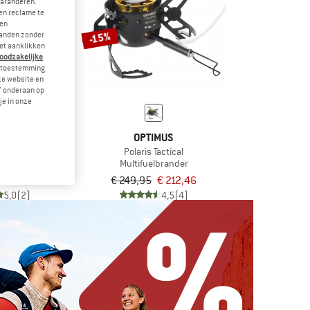
garanderen.
en reclame te
 en
-15%
landen zonder
et aanklikken
noodzakelijke
je toestemming
eze website en
" onderaan op
je in onze
MUS
OPTIMUS
el III
Polaris Tactical
lbrander
Multifuelbrander
€ 178,46
€ 249,95
€ 212,46
5,0
(2)
4,5
(4)