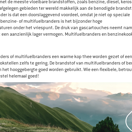
met de meeste vloeibare brandstoffen, zoals benzine, diesel, keros
t afgelegen gebieden ter wereld makkelijk aan de benodigde brandst
er is dat een doorslaggevend voordeel, omdat je niet op speciale
enzine- of multifuelbranders is het bijzonder hoge
aturen onder het vriespunt. De druk van gascartouches neemt nam
tot een aanzienlijk lager vermogen. Multifuelbranders en benzineko
ders of multifuelbranders een warme kop thee worden gezet of een 
ookstellen zelfs te gering. De brandstof van multifuelbranders of b
in het hooggebergte goed worden gebruikt. Wie een flexibele, betr
estel helemaal goed!