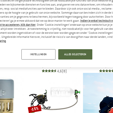
n cookies en vergelijkbare technologieën om de noodzakelijke functies van onze website te 
eden we bijkomende diensten en functies aan, analyseren we ons dataverkeer, om inhouden 
n, resp. social-mediafuncties aan te bieden. Daardoor zijn ook onze social-media-, reclame-
-15%
-15%
ers op de hoogte van je gebruik van onze website. Sommige daarvan bevinden zich in derde 
ranties om je gegevens te beschermen, bijvoorbeeld tegen toegang door autoriteiten. Door h
lecteren’ ga je ermee akkoord dat we op deze manier te werk gaan.
Indien je enkel technisch 
 te accepteren, klik dan hier
. Onder ‘Cookie-instellingen’ onderaan op onze website kun je 
altijd weer intrekken. Je toestemming is vrijwillig, niet noodzakelijk voor het gebruik van d
oment worden ingetrokken of voor de eerste keer worden gegeven onder "Cookie-instellingen
 Uitgebreide informatie hierover, inclusief de risico's van doorgiften naar derde landen, vind 
US
aring
.
l II
brander
PRIMUS
PRI
af € 208,21
INSTELLINGEN
ALLES SELECTEREN
OmniLite Ti
Multifu
Multifuelbrander
Multifue
4,7
(3)
€ 269,95
vanaf € 229,46
€ 209,95
4,6
(8)
-15%