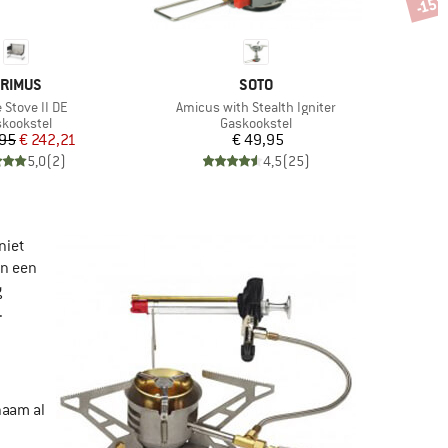
-15
Korti
ERK
MERK
RIMUS
SOTO
l
Artikel
 Stove II DE
Amicus with Stealth Igniter
ductgroep
Productgroep
kookstel
Gaskookstel
Prijs
Verlaagde prijs
Prijs
,95
€ 242,21
€ 49,95
5,0
(
2
)
4,5
(
25
)
niet
en een
g
.
naam al