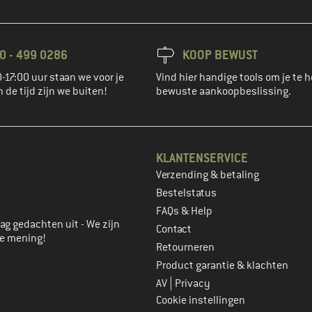
0 - 499 0286
KOOP BEWUST
-17:00 uur staan we voor je
Vind hier handige tools om je te h
n de tijd zijn we buiten!
bewuste aankoopbeslissing.
KLANTENSERVICE
Verzending & betaling
account aan
Bestelstatus
FAQs & Help
ag gedachten uit - We zijn
Contact
je mening!
Retourneren
Product garantie & klachten
|
AV
Privacy
Cookie instellingen