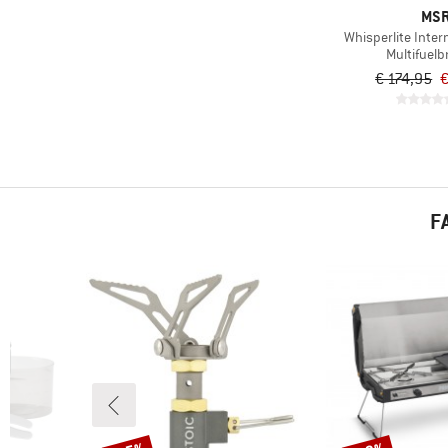
MS
Whisperlite Inter
Multifuel
€ 174,95
€
F