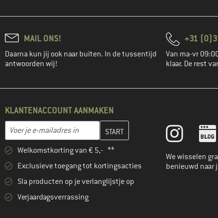
MAIL ONS!
+31 (0)3
Daarna kun jij ook naar buiten. In de tussentijd
Van ma-vr 09:00
antwoorden wij!
klaar. De rest va
KLANTENACCOUNT AANMAKEN
Vul je e-mailadres hier in en maak in de volgende stap je klanten
E-mailadres
Welkomstkorting van € 5,- **
We wisselen gra
Exclusieve toegang tot kortingsacties
benieuwd naar 
Sla producten op je verlanglijstje op
Verjaardagsverrassing