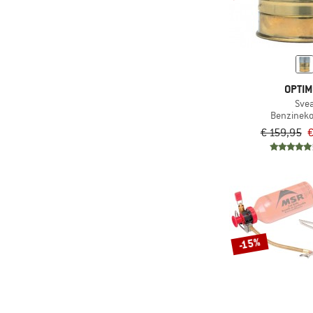
OPTI
Sve
Benzineko
€ 159,95
€
-15%