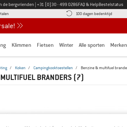
Bel ons op
an de bergvrienden
|
+31 (0)30 - 499 0286
FAQ & Help
Bestelstatus
vind de betalingsinformatie hier! Opent in een infovak
Vind de b
etalen
100 dagen bedenktijd
ing
Klimmen
Fietsen
Winter
Alle sporten
Merken
ting
/
Koken
/
Campingkooktoestellen
/
Benzine & multifuel brande
 MULTIFUEL BRANDERS
(7)