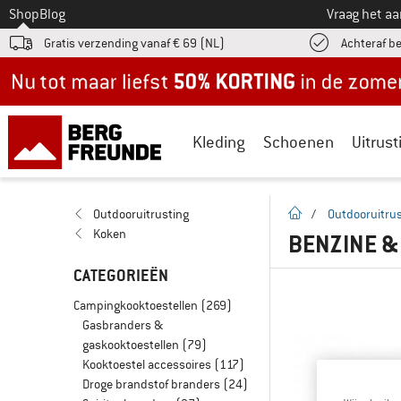
Naar
Shop
Blog
Vraag het a
Gratis verzending vanaf € 69 (NL)
Achteraf b
Nu tot maar liefst -50% in de zomersale!
Kleding
Schoenen
Uitrust
Startpagina
Outdooruitrusting
/
Outdooruitrus
Koken
BENZINE &
CATEGORIEËN
Campingkooktoestellen
(269)
Gasbranders &
gaskooktoestellen
(79)
Kooktoestel accessoires
(117)
Droge brandstof branders
(24)