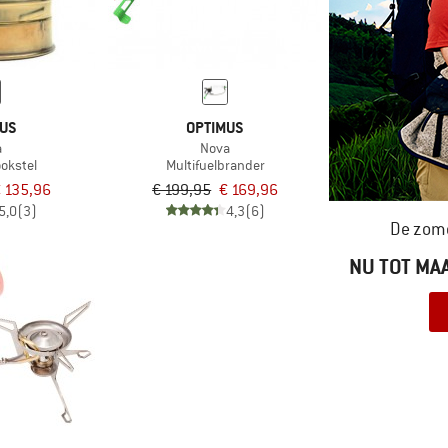
MUS
OPTIMUS
a
Nova
okstel
Multifuelbrander
 135,96
€ 199,95
€ 169,96
5,0
(3)
4,3
(6)
De zome
NU TOT MA