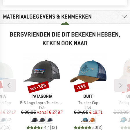
Alle artikelen in voorraad
MATERIAALGEGEVENS & KENMERKEN
BERGVRIENDEN DIE DIT BEKEKEN HEBBEN,
KEKEN OOK NAAR
%
tot -30%
tot
-25%
Korting
Korting
Kort
MERK
MERK
M
NIA
PATAGONIA
BUFF
O
Artikel
Artikel
Artikel
rad Cap
P-6 Logo Lopro Trucker Hat
Trucker Cap
Corky
ductgroep
Productgroep
Productgroep
Pet
Pet
ijs
rlaagde prijs
Prijs
Verlaagde prijs
Prijs
Verlaagde prijs
f
€ 27,17
€ 39,95
vanaf
€ 27,97
€ 24,95
€ 18,71
€ 39,95
+
2
,7
(
15
)
4,4
(
12
)
5,0
(
2
)