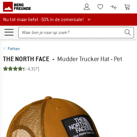
De klantenaccount
Naar
Naar de verlanglijs
Naar de pro
Nu tot maar liefst -50% in de zomersale!
Nu tot maar liefst -50% in de zomersale! »
Petten
THE NORTH FACE
-
Mudder Trucker Hat - Pet
4,3
(7)