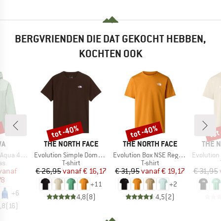
BERGVRIENDEN DIE DAT GEKOCHT HEBBEN,
KOCHTEN OOK
%
tot -40%
tot -40%
tot
Korting
Korting
Kort
MERK
MERK
MERK
WA
THE NORTH FACE
THE NORTH FACE
THE 
Artikel
Artikel
Artikel
x 2.5L Jacket
Evolution Simple Dome Short Sleeve
Evolution Box NSE Regular Short Sleeve
Evolution Half
tgroep
Productgroep
Productgroep
as
T-shirt
T-shirt
ijs
rlaagde prijs
Prijs
Verlaagde prijs
Prijs
Verlaagde prijs
vanaf
€ 26,95
vanaf
€ 16,17
€ 31,95
vanaf
€ 19,17
€ 31,95
78
+
11
+
2
+
6
4,8
(
8
)
4,5
(
2
)
,8
(
16
)