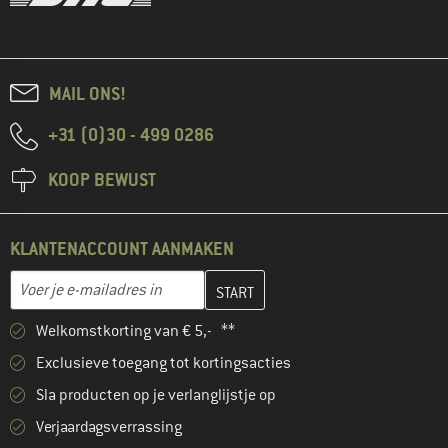
MAIL ONS!
+31 (0)30 - 499 0286
KOOP BEWUST
KLANTENACCOUNT AANMAKEN
Vul je e-mailadres hier in en maak in de volgende stap je klanten
E-mailadres
Welkomstkorting van € 5,- **
Exclusieve toegang tot kortingsacties
Sla producten op je verlanglijstje op
Verjaardagsverrassing