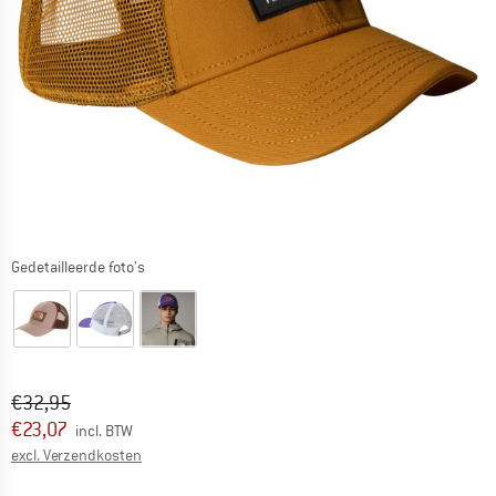
Gedetailleerde foto's
Oorspronkelijke prijs :
Prijs:
€
32,95
€
23,07
incl. BTW
Informatie over de verzendkosten. Opent in een infov
excl. Verzendkosten