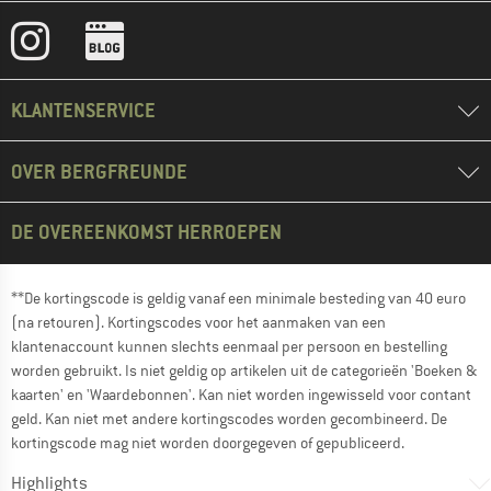
KLANTENSERVICE
OVER BERGFREUNDE
DE OVEREENKOMST HERROEPEN
**De kortingscode is geldig vanaf een minimale besteding van 40 euro
(na retouren). Kortingscodes voor het aanmaken van een
klantenaccount kunnen slechts eenmaal per persoon en bestelling
worden gebruikt. Is niet geldig op artikelen uit de categorieën 'Boeken &
kaarten' en 'Waardebonnen'. Kan niet worden ingewisseld voor contant
geld. Kan niet met andere kortingscodes worden gecombineerd. De
kortingscode mag niet worden doorgegeven of gepubliceerd.
Highlights