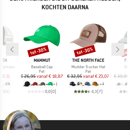
KOCHTEN DAARNA
tot -30%
tot -30%
tot
Korting
Korting
Kort
MERK
MERK
ME
ÄVEN
MAMMUT
THE NORTH FACE
PA
Artikel
Artikel
Art
adarkeps
Baseball Cap
Mudder Trucker Hat
Duc
ductgroep
Productgroep
Productgroep
Pet
Pet
ijs
rlaagde prijs
Prijs
Verlaagde prijs
Prijs
Verlaagde prijs
 37,31
€ 26,95
vanaf
€ 18,87
€ 32,95
vanaf
€ 23,07
€ 39,95
+
1
+
4
5,0
(
6
)
0,0
(
0
)
4,3
(
7
)