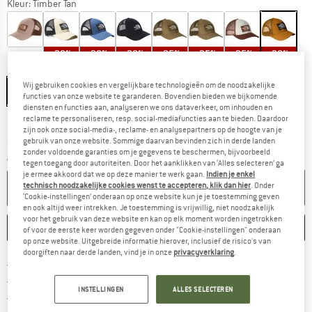
Kleur:
Timber Tan
-20%
-20%
-20%
-25%
-25%
-25%
-30%
Maat:
One Size
Wij gebruiken cookies en vergelijkbare technologieën om de noodzakelijke
One Size
functies van onze website te garanderen. Bovendien bieden we bijkomende
diensten en functies aan, analyseren we ons dataverkeer, om inhouden en
Maattabel
reclame te personaliseren, resp. social-mediafuncties aan te bieden. Daardoor
zijn ook onze social-media-, reclame- en analysepartners op de hoogte van je
De link wordt geopend in een infovak en bevat le
Levertijd: 3-5 werkdagen
gebruik van onze website. Sommige daarvan bevinden zich in derde landen
zonder voldoende garanties om je gegevens te beschermen, bijvoorbeeld
Aantal:
tegen toegang door autoriteiten. Door het aanklikken van ‘Alles selecteren’ ga
je ermee akkoord dat we op deze manier te werk gaan.
Indien je enkel
IN DE WINKELMAND
technisch noodzakelijke cookies wenst te accepteren, klik dan hier
. Onder
‘Cookie-instellingen’ onderaan op onze website kun je je toestemming geven
en ook altijd weer intrekken. Je toestemming is vrijwillig, niet noodzakelijk
voor het gebruik van deze website en kan op elk moment worden ingetrokken
ONTHOUDEN
VERGELIJKEN
of voor de eerste keer worden gegeven onder "Cookie-instellingen" onderaan
op onze website. Uitgebreide informatie hierover, inclusief de risico's van
doorgiften naar derde landen, vind je in onze
privacyverklaring
.
Vind hier de verzendinform
Gratis verzending vanaf € 69 (NL)
Vind de betalingsinformatie hier! Opent
100 dagen bedenktijd
INSTELLINGEN
ALLES SELECTEREN
> 4.000.000 tevreden klanten