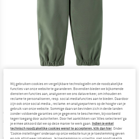
Gedetailleerde foto's
Wij gebruiken cookies en vergelijkbare technologieën om de noodzakelijke
functies van onze website te garanderen. Bovendien bieden we bijkomende
diensten en functies aan, analyseren we ons dataverkeer, om inhouden en
reclame te personaliseren, resp. social-mediafuncties aan te bieden. Daardoor
zijn ook onze social-media-, reclame- en analysepartners op de hoogte van je
gebruik van onze website. Sommige daarvan bevinden zich in derde landen
Prijs:
€
49,95
incl. BTW
zonder voldoende garanties om je gegevens te beschermen, bijvoorbeeld
tegen toegang door autoriteiten. Door het aanklikken van ‘Alles selecteren’ ga
Informatie over de verzendkosten. Opent in een infov
excl. Verzendkosten
je ermee akkoord dat we op deze manier te werk gaan.
Indien je enkel
technisch noodzakelijke cookies wenst te accepteren, klik dan hier
. Onder
Kleur:
Greyish Green
‘Cookie-instellingen’ onderaan op onze website kun je je toestemming geven
en ook altijd weer intrekken. Je toestemming is vrijwillig, niet noodzakelijk