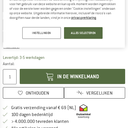
voor het gebruik van deze website en kan op elk moment worden ingetrokken
of voor de eerste keer worden gegeven onder "Cookie-instellingen" onderaan
op onze website. Uitgebreide informatie hierover, inclusief de risico's van
Kies een maat:
doorgiften naar derde landen, vind je in onze
privacyverklaring
.
EU
80
EU
86
EU
92
EU
98
EU
104
EU
110
INSTELLINGEN
ALLES SELECTEREN
EU
116
EU
122
EU
128
EU
134
EU
140
Maattabel
De link wordt geopend in een infovak en bevat le
Levertijd: 3-5 werkdagen
Aantal:
IN DE WINKELMAND
ONTHOUDEN
VERGELIJKEN
Vind hier de verzendinform
Gratis verzending vanaf € 69 (NL)
Vind de betalingsinformatie hier! Opent
100 dagen bedenktijd
> 4.000.000 tevreden klanten