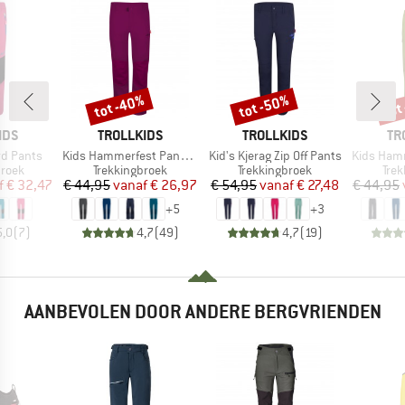
tot -40%
tot -50%
tot
Korting
Korting
Kort
MERK
MERK
ME
IDS
TROLLKIDS
TROLLKIDS
TR
Artikel
Artikel
Artikel
rd Pants
Kids Hammerfest Pants Pro
Kid's Kjerag Zip Off Pants
Kids Hammerfest
roep
Productgroep
Productgroep
Pro
broek
Trekkingbroek
Trekkingbroek
Tre
ijs
rlaagde prijs
Prijs
Verlaagde prijs
Prijs
Verlaagde prijs
f
€ 32,47
€ 44,95
vanaf
€ 26,97
€ 54,95
vanaf
€ 27,48
€ 44,95
+
5
+
3
5,0
(
7
)
4,7
(
49
)
4,7
(
19
)
AANBEVOLEN DOOR ANDERE BERGVRIENDEN