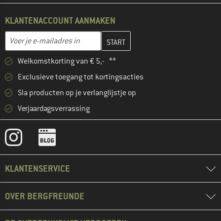
KLANTENACCOUNT AANMAKEN
Vul je e-mailadres hier in en maak in de volgende stap je klanten
E-mailadres
Welkomstkorting van € 5,- **
Exclusieve toegang tot kortingsacties
Sla producten op je verlanglijstje op
Verjaardagsverrassing
KLANTENSERVICE
OVER BERGFREUNDE