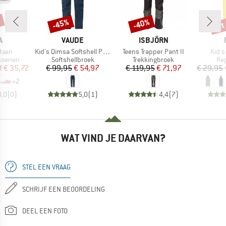
%
tot
-45%
-40%
Korting
Korting
Kort
K
MERK
MERK
A
VAUDE
ISBJÖRN
Artikel
Artikel
Artike
taan
Kid's Qimsa Softshell Pants
Teens Trapper Pant II
Kid'
ep
Productgroep
Productgroep
Pro
hoenen
Softshellbroek
Trekkingbroek
Re
ijs
rlaagde prijs
Prijs
Verlaagde prijs
Prijs
Verlaagde prijs
f
€ 35,72
€ 99,95
€ 54,97
€ 119,95
€ 71,97
€ 29,95
+
2
0,0
(
0
)
5,0
(
1
)
4,4
(
7
)
WAT VIND JE DAARVAN?
STEL EEN VRAAG
SCHRIJF EEN BEOORDELING
DEEL EEN FOTO