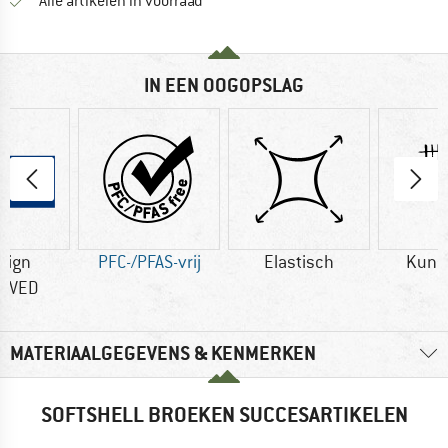
Alle artikelen in voorraad
IN EEN OOGOPSLAG
sign
PFC-/PFAS-vrij
Elastisch
Kuns
OVED
MATERIAALGEGEVENS & KENMERKEN
SOFTSHELL BROEKEN SUCCESARTIKELEN