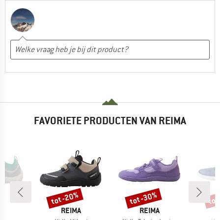
FAVORIETE PRODUCTEN VAN REIMA
%
tot -20%
tot -30%
tot
Korting
Korting
Kort
K
MERK
MERK
A
REIMA
REIMA