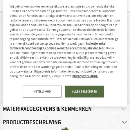
Wij gebruiken cookies en vergelijkbare technologieën om de noodzakelijke
functies van onze website te garanderen. Bovendien bieden we bijkomende
diensten en functies aan, analyseren we ons dataverkeer, om inhouden en
IN EEN OOGOPSLAG
reclame te personaliseren, resp. social-mediafuncties aan te bieden. Daardoor
zijn ook onze social-media-, reclame- en analysepartners op de hoogte van je
gebruik van onze website. Sommige daarvan bevinden zich in derde landen
Korte runningshorts met functionele uitrusting
zonder voldoende garanties om je gegevens te beschermen, bijvoorbeeld
tegen toegang door autoriteiten. Door het aanklikken van ‘Alles selecteren’ ga
je ermee akkoord dat we op deze manier te werk gaan.
Indien je enkel
technisch noodzakelijke cookies wenst te accepteren, klik dan hier
. Onder
‘Cookie-instellingen’ onderaan op onze website kun je je toestemming geven
en ook altijd weer intrekken. Je toestemming is vrijwillig, niet noodzakelijk
voor het gebruik van deze website en kan op elk moment worden ingetrokken
of voor de eerste keer worden gegeven onder "Cookie-instellingen" onderaan
op onze website. Uitgebreide informatie hierover, inclusief de risico's van
doorgiften naar derde landen, vind je in onze
privacyverklaring
.
7 g
96% raadt het aan
Klanten zeggen:
Klanten
goed model
li
INSTELLINGEN
ALLES SELECTEREN
MATERIAALGEGEVENS & KENMERKEN
PRODUCTBESCHRIJVING