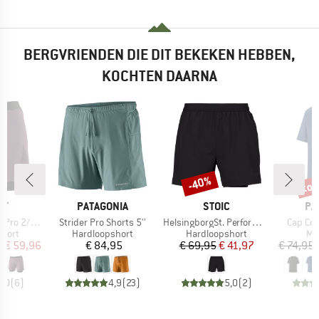
BERGVRIENDEN DIE DIT BEKEKEN HEBBEN,
KOCHTEN DAARNA
%
tot
-40%
Korting
Kort
MERK
MERK
ME
IT
PATAGONIA
STOIC
PA
Artikel
Artikel
Artikel
2/1 Shorts
Strider Pro Shorts 5''
HelsingborgSt. Performance 2in1 Shorts II
Cap Coo
roep
Productgroep
Productgroep
Pr
short
Hardloopshort
Hardloopshort
Me
ijs
rlaagde prijs
Prijs
Prijs
Verlaagde prijs
f
€ 59,96
€ 84,95
€ 69,95
€ 41,97
€ 74,95
5,0
(
6
)
4,9
(
23
)
5,0
(
2
)