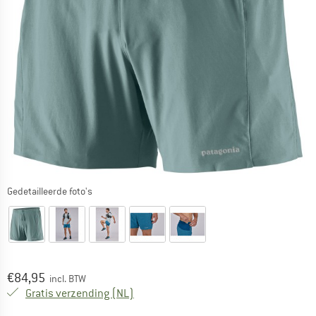
Gedetailleerde foto's
Prijs:
€
84,95
incl. BTW
Nederland. Informatie over de verzend
Gratis verzending
(NL)