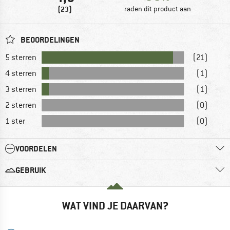
(23)
raden dit product aan
BEOORDELINGEN
5 sterren
(21)
4 sterren
(1)
3 sterren
(1)
2 sterren
(0)
1 ster
(0)
VOORDELEN
GEBRUIK
WAT VIND JE DAARVAN?