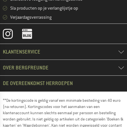
Sla producten op je verlanglijstje op
Verjaardagsverrassing
KLANTENSERVICE
OVER BERGFREUNDE
DE OVEREENKOMST HERROEPEN
**De kortingscode is geldig vanaf een minimale besteding van 40 euro
(na retouren). Kortingscodes voor het aanmaken van een
klantenaccount kunnen slechts eenmaal per persoon en bestelling
worden gebruikt. Is niet geldig op artikelen uit de categorieën 'Boeken &
kaarten' en 'Waardebonnen'. Kan niet worden ingewisseld voor contant