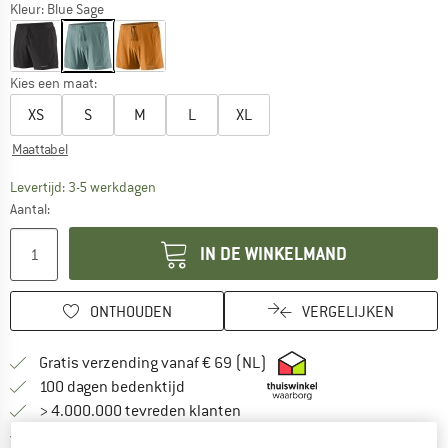
Kleur:
Blue Sage
Kies een maat:
XS
S
M
L
XL
Maattabel
De link wordt geopend in een infovak en bevat le
Levertijd: 3-5 werkdagen
Aantal:
IN DE WINKELMAND
ONTHOUDEN
VERGELIJKEN
Vind hier de verzendinform
Gratis verzending vanaf € 69 (NL)
Vind de betalingsinformatie hier! Opent
100 dagen bedenktijd
> 4.000.000 tevreden klanten
Alle artikelen in voorraad