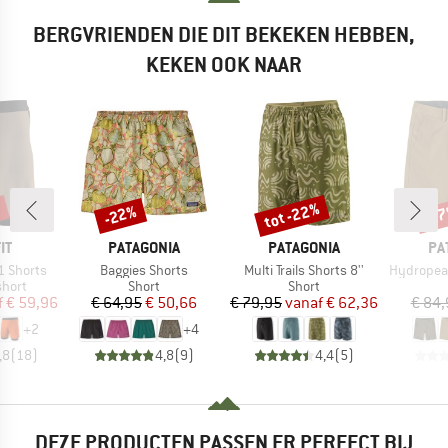
BERGVRIENDEN DIE DIT BEKEKEN HEBBEN,
KEKEN OOK NAAR
%
tot -22%
-22%
-3
Korting
Korting
Kort
MERK
MERK
ME
IT
PATAGONIA
PATAGONIA
PA
Artikel
Artikel
Artikel
1 Shorts
Baggies Shorts
Multi Trails Shorts 8''
Hydropeak Hybr
roep
Productgroep
Productgroep
short
Short
Short
ijs
rlaagde prijs
Prijs
Verlaagde prijs
Prijs
Verlaagde prijs
f
€ 59,96
€ 64,95
€ 50,66
€ 79,95
vanaf
€ 62,36
€ 84,
+
2
+
4
,8
(
18
)
4,8
(
9
)
4,4
(
5
)
DEZE PRODUCTEN PASSEN ER PERFECT BIJ