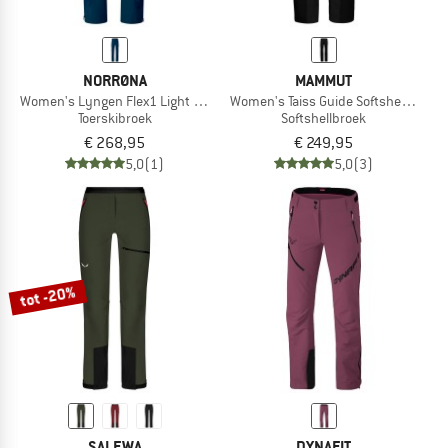
NORRØNA
MAMMUT
Women's Lyngen Flex1 Light Pants
Women's Taiss Guide Softshell Pants
Toerskibroek
Softshellbroek
€ 268,95
€ 249,95
5,0
(1)
5,0
(3)
tot -20%
SALEWA
DYNAFIT