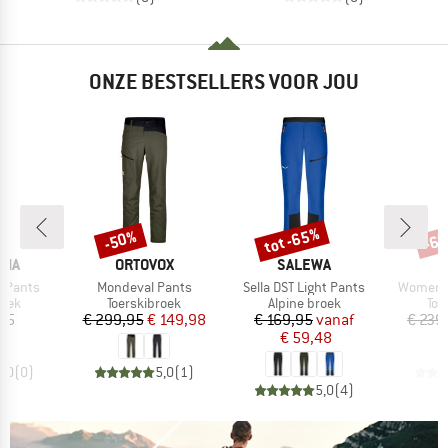
ONZE BESTSELLERS VOOR JOU
tot -65%
-50%
-6
Korting
Korting
Kort
MERK
MERK
M
NIA
ORTOVOX
SALEWA
M
Artikel
Artikel
Artikel
e Pants
Mondeval Pants
Sella DST Light Pants
Women's
groep
Productgroep
Productgroep
Pro
roek
Toerskibroek
Alpine broek
Toe
ijs
Prijs
Verlaagde prijs
Prijs
Verlaagde prijs
,95
€ 299,95
€ 149,98
€ 169,95
vanaf
€ 239
€ 59,48
0,0
(
0
)
5,0
(
1
)
5,0
(
4
)