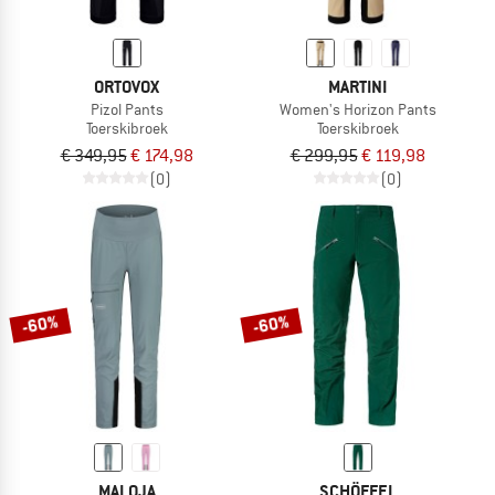
ORTOVOX
MARTINI
Pizol Pants
Women's Horizon Pants
Toerskibroek
Toerskibroek
€ 349,95
€ 174,98
€ 299,95
€ 119,98
(0)
(0)
-60%
-60%
MALOJA
SCHÖFFEL