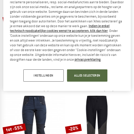
reclame te personaliseren, resp. social-mediafuncties aan te bieden. Daardoor
NAAR DE SALE
zijn ook onze social-media-, reclame- en analysepartners op de hoogte van je
gebruik van onze website. Sommige daarvan bevinden zich in derde landen
zonder voldoende garanties om je gegevens te beschermen, bijvoorbeeld
tot -35%
-50%
tegen toegang door autoriteiten. Door het aanklikken van ‘Alles selecteren’ ga
je ermee akkoord dat we op deze manier te werk gaan.
Indien je enkel
technisch noodzakelijke cookies wenst te accepteren, klik dan hier
. Onder
‘Cookie-instellingen’ onderaan op onze website kun je je toestemming geven
en ook altijd weer intrekken. Je toestemming is vrijwillig, niet noodzakelijk
voor het gebruik van deze website en kan op elk moment worden ingetrokken
of voor de eerste keer worden gegeven onder "Cookie-instellingen" onderaan
op onze website. Uitgebreide informatie hierover, inclusief de risico's van
doorgiften naar derde landen, vind je in onze
privacyverklaring
.
LUNDHAGS
LUNDHAGS
Women's Makke Pro Pant
Makke Pant
Alpine broek
Trekkingbroek
INSTELLINGEN
ALLES SELECTEREN
€ 319,95
€ 159,98
€ 249,95
vanaf € 162,47
4,5
(2)
4,8
(333)
tot -55%
-20%