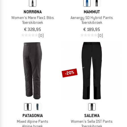
NORRØNA
MAMMUT
Women's Møre Flex1 Bibs
Aenergy SO Hybrid Pants
Toerskibroek
Toerskibroek
€ 328,95
€ 189,95
(0)
(0)
-20%
PATAGONIA
SALEWA
Mixed Alpine Pants
Women's Sella DST Pants
Alpine broek
Toerskibroek