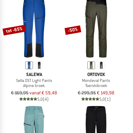
tot -65%
-50%
SALEWA
ORTOVOX
Sella DST Light Pants
Mondeval Pants
Alpine broek
Toerskibroek
€ 169,95
vanaf € 59,48
€ 299,95
€ 149,98
5,0
(4)
5,0
(1)