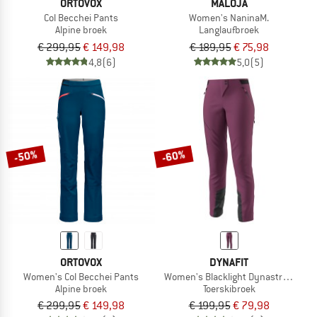
ORTOVOX
MALOJA
Col Becchei Pants
Women's NaninaM.
Alpine broek
Langlaufbroek
€ 299,95
€ 149,98
€ 189,95
€ 75,98
4,8
(6)
5,0
(5)
-50%
-60%
ORTOVOX
DYNAFIT
Women's Col Becchei Pants
Women's Blacklight Dynastretch Pa
Alpine broek
Toerskibroek
€ 299,95
€ 149,98
€ 199,95
€ 79,98