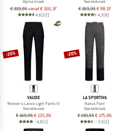
Alpine broek
Toerskibroek
€ 319,95
vanaf € 166,37
€ 169,95
€ 98,57
4,6
(22)
4,3
(8)
-20%
-20%
VAUDE
LA SPORTIVA
Women's Larice Light Pants IV
Ikarus Pant
Toerskibroek
Toerskibroek
€ 169,95
€ 135,96
€ 219,95
€ 175,96
4,0
(1)
3,5
(2)