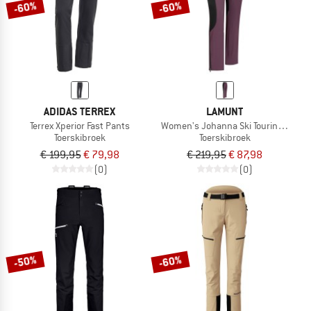
-60%
-60%
ADIDAS TERREX
LAMUNT
Terrex Xperior Fast Pants
Women's Johanna Ski Touring Leggi
Toerskibroek
Toerskibroek
€ 199,95
€ 79,98
€ 219,95
€ 87,98
(0)
(0)
-50%
-60%