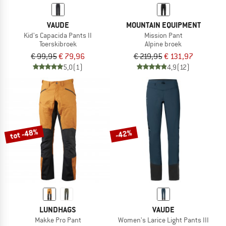
VAUDE
MOUNTAIN EQUIPMENT
Kid's Capacida Pants II
Mission Pant
Toerskibroek
Alpine broek
€ 99,95
€ 79,96
€ 219,95
€ 131,97
5,0
(1)
4,9
(12)
tot -48%
-42%
LUNDHAGS
VAUDE
Makke Pro Pant
Women's Larice Light Pants III