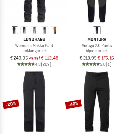
LUNDHAGS
MONTURA
Women's Makke Pant
Vertigo 2.0 Pants
Trekkingbroek
Alpine broek
€ 249,95
vanaf € 112,48
€ 218,95
€ 175,16
4,8
(209)
5,0
(1)
-20%
-40%