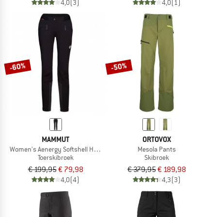
4,0
(3)
4,0
(1)
-60%
-50%
MAMMUT
ORTOVOX
Women's Aenergy Softshell Hybrid Pants
Mesola Pants
Toerskibroek
Skibroek
€ 199,95
€ 79,98
€ 379,95
€ 189,98
4,0
(4)
4,3
(3)