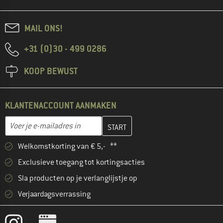
MAIL ONS!
+31 (0)30 - 499 0286
KOOP BEWUST
KLANTENACCOUNT AANMAKEN
Vul je e-mailadres hier in en maak in de volgende stap je klanten
E-mailadres
Welkomstkorting van € 5,- **
Exclusieve toegang tot kortingsacties
Sla producten op je verlanglijstje op
Verjaardagsverrassing