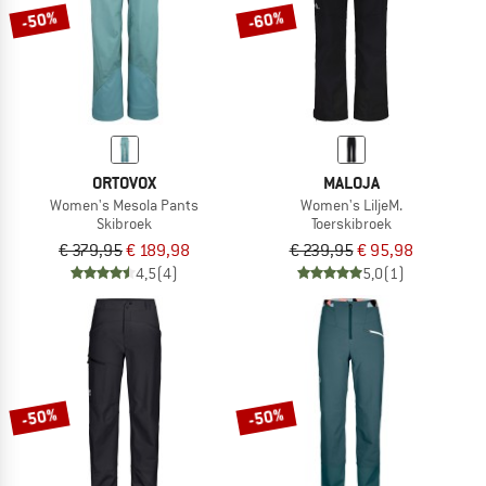
-50%
-60%
ORTOVOX
MALOJA
Women's Mesola Pants
Women's LiljeM.
Skibroek
Toerskibroek
€ 379,95
€ 189,98
€ 239,95
€ 95,98
4,5
(4)
5,0
(1)
-50%
-50%