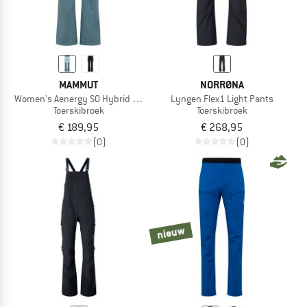
MAMMUT
NORRØNA
Women's Aenergy SO Hybrid Pants
Lyngen Flex1 Light Pants
Toerskibroek
Toerskibroek
€ 189,95
€ 268,95
(0)
(0)
nieuw