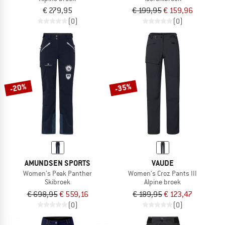
€ 279,95
€ 199,95
€ 159,96
(0)
(0)
-20%
-35%
AMUNDSEN SPORTS
VAUDE
Women's Peak Panther
Women's Croz Pants III
Skibroek
Alpine broek
€ 698,95
€ 559,16
€ 189,95
€ 123,47
(0)
(0)