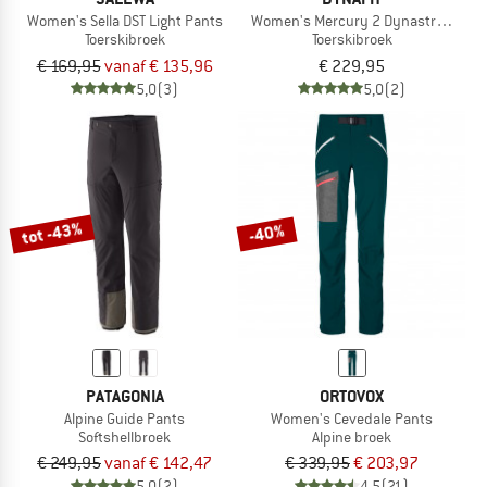
Women's Sella DST Light Pants
Women's Mercury 2 Dynastretch Pa
Toerskibroek
Toerskibroek
€ 169,95
vanaf € 135,96
€ 229,95
5,0
(3)
5,0
(2)
tot -43%
-40%
PATAGONIA
ORTOVOX
Alpine Guide Pants
Women's Cevedale Pants
Softshellbroek
Alpine broek
€ 249,95
vanaf € 142,47
€ 339,95
€ 203,97
5,0
(2)
4,5
(21)