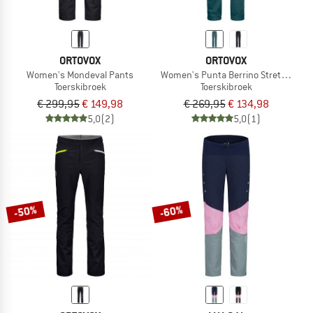
ORTOVOX
ORTOVOX
Women's Mondeval Pants
Women's Punta Berrino Stretch Pan
Toerskibroek
Toerskibroek
€ 299,95
€ 149,98
€ 269,95
€ 134,98
5,0
(2)
5,0
(1)
-50%
-60%