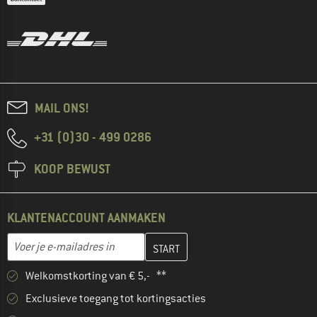
MAIL ONS!
+31 (0)30 - 499 0286
KOOP BEWUST
KLANTENACCOUNT AANMAKEN
Vul je e-mailadres hier in en maak in de volgende stap je klanten
Voer je e-mailadres in
Welkomstkorting van € 5,- **
Exclusieve toegang tot kortingsacties