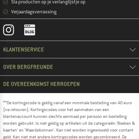
Sla producten op je verlanglijstje op
Verjaardagsverrassing
KLANTENSERVICE
OVER BERGFREUNDE
DE OVEREENKOMST HERROEPEN
**De kortingscode is geldig vanaf een minimale besteding van 40 euro
(na retouren). Kortingscodes voor het aanmaken van een
klantenaccount kunnen slechts eenmaal per persoon en bestelling
worden gebruikt. Is niet geldig op artikelen uit de categorieën 'Boeken &
kaarten' en 'Waardebonnen'. Kan niet worden ingewisseld voor contant
geld. Kan niet met andere kortingscodes worden gecombineerd. De