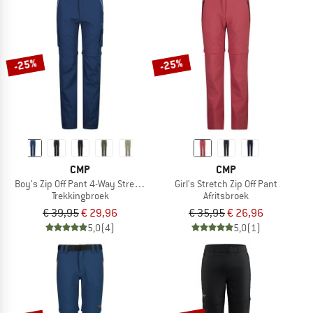
-25%
-25%
CMP
CMP
Boy's Zip Off Pant 4-Way Stretch
Girl's Stretch Zip Off Pant
Trekkingbroek
Afritsbroek
€ 39,95
€ 29,96
€ 35,95
€ 26,96
5,0
(4)
5,0
(1)