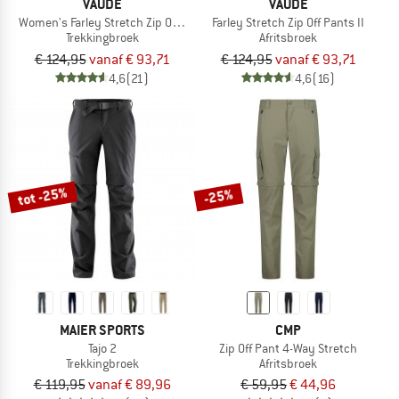
VAUDE
VAUDE
Women's Farley Stretch Zip Off Pants II
Farley Stretch Zip Off Pants II
Trekkingbroek
Afritsbroek
€ 124,95
vanaf € 93,71
€ 124,95
vanaf € 93,71
4,6
(21)
4,6
(16)
tot -25%
-25%
MAIER SPORTS
CMP
Tajo 2
Zip Off Pant 4-Way Stretch
Trekkingbroek
Afritsbroek
€ 119,95
vanaf € 89,96
€ 59,95
€ 44,96