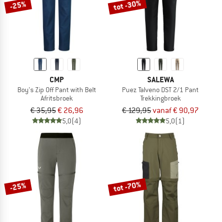
tot -30%
-25%
CMP
SALEWA
Boy's Zip Off Pant with Belt
Puez Talveno DST 2/1 Pant
Afritsbroek
Trekkingbroek
€ 35,95
€ 26,96
€ 129,95
vanaf € 90,97
5,0
(4)
5,0
(1)
tot -70%
-25%