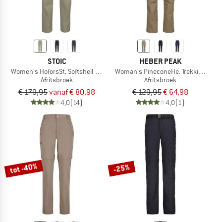
STOIC
HEBER PEAK
Women's HoforsSt. Softshell Zip-Off Pants Light
Woman's PineconeHe. Trekking Zip-o
Afritsbroek
Afritsbroek
€ 179,95
vanaf € 80,98
€ 129,95
€ 64,98
4,0
(14)
4,0
(1)
tot -40%
-25%