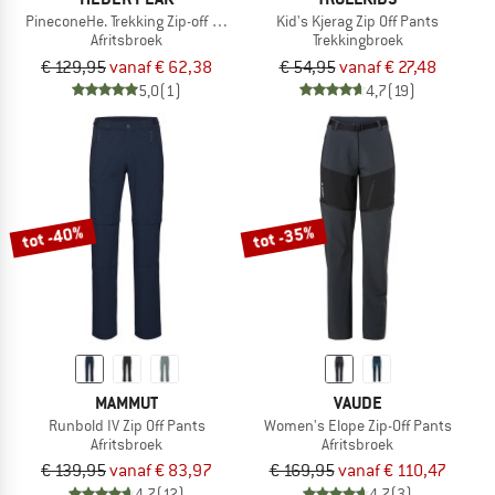
PineconeHe. Trekking Zip-off Pants
Kid's Kjerag Zip Off Pants
Afritsbroek
Trekkingbroek
€ 129,95
vanaf € 62,38
€ 54,95
vanaf € 27,48
5,0
(1)
4,7
(19)
tot -40%
tot -35%
MAMMUT
VAUDE
Runbold IV Zip Off Pants
Women's Elope Zip-Off Pants
Afritsbroek
Afritsbroek
€ 139,95
vanaf € 83,97
€ 169,95
vanaf € 110,47
4,7
(12)
4,7
(3)