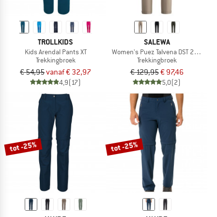
TROLLKIDS
SALEWA
Kids Arendal Pants XT
Women's Puez Talvena DST 2/1 Pant
Trekkingbroek
Trekkingbroek
€ 54,95
vanaf € 32,97
€ 129,95
€ 97,46
4,9
(17)
5,0
(2)
tot -25%
tot -25%