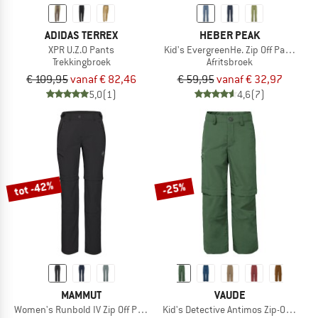
ADIDAS TERREX
HEBER PEAK
XPR U.Z.O Pants
Kid's EvergreenHe. Zip Off Pants
Trekkingbroek
Afritsbroek
€ 109,95
vanaf € 82,46
€ 59,95
vanaf € 32,97
5,0
(1)
4,6
(7)
tot -42%
-25%
MAMMUT
VAUDE
Women's Runbold IV Zip Off Pants
Kid's Detective Antimos Zip-Off Pants