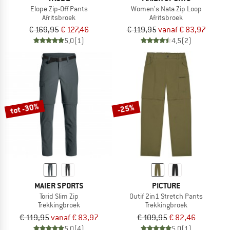
Elope Zip-Off Pants
Women's Nata Zip Loop
Afritsbroek
Afritsbroek
€ 169,95
€ 127,46
€ 119,95
vanaf € 83,97
5,0
(1)
4,5
(2)
tot -30%
-25%
MAIER SPORTS
PICTURE
Torid Slim Zip
Outif 2in1 Stretch Pants
Trekkingbroek
Trekkingbroek
€ 119,95
vanaf € 83,97
€ 109,95
€ 82,46
5,0
(4)
5,0
(1)