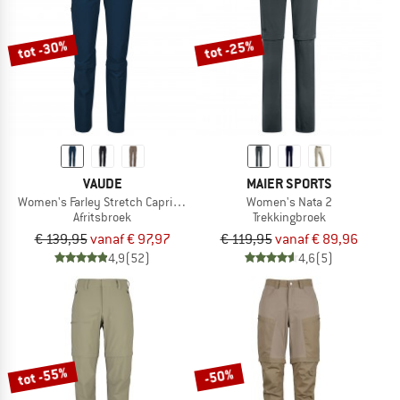
tot -30%
tot -25%
VAUDE
MAIER SPORTS
Women's Farley Stretch Capri T-Zip Pants III
Women's Nata 2
Afritsbroek
Trekkingbroek
€ 139,95
vanaf € 97,97
€ 119,95
vanaf € 89,96
4,9
(52)
4,6
(5)
tot -55%
-50%