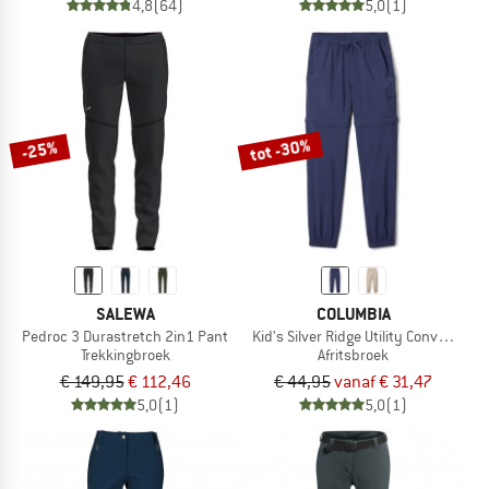
4,8
(64)
5,0
(1)
tot -30%
-25%
SALEWA
COLUMBIA
Pedroc 3 Durastretch 2in1 Pant
Kid's Silver Ridge Utility Convertible 
Trekkingbroek
Afritsbroek
€ 149,95
€ 112,46
€ 44,95
vanaf € 31,47
5,0
(1)
5,0
(1)