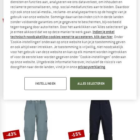
diensten en functies aan, analyseren we ons dataverkeer, om inhouden en
NAAR DE SALE
reclame te personaliseren, resp. social-mediafuncties aan te bieden. Daardoor
zijn ook onze social-media-, reclame- en analysepartners op de hoogte van je
gebruik van onze website. Sommige daarvan bevinden zich in derde landen
tot -50%
-52%
zonder voldoende garanties om je gegevens te beschermen, bijvoorbeeld
tegen toegang door autoriteiten. Door het aanklikken van ‘Alles selecteren’ ga
je ermee akkoord dat we op deze manier te werk gaan.
Indien je enkel
technisch noodzakelijke cookies wenst te accepteren, klik dan hier
. Onder
‘Cookie-instellingen’ onderaan op onze website kun je je toestemming geven
en ook altijd weer intrekken. Je toestemming is vrijwillig, niet noodzakelijk
voor het gebruik van deze website en kan op elk moment worden ingetrokken
of voor de eerste keer worden gegeven onder "Cookie-instellingen" onderaan
op onze website. Uitgebreide informatie hierover, inclusief de risico's van
TROLLKIDS
HEBER PEAK
doorgiften naar derde landen, vind je in onze
privacyverklaring
.
Kid's Preikestolen Double Zip-Off Pants
Women's EvergreenHe. Capri Zip Off 
Afritsbroek
Afritsbroek
INSTELLINGEN
ALLES SELECTEREN
€ 49,95
vanaf € 24,98
€ 99,95
€ 47,98
5,0
(4)
4,5
(14)
-43%
-15%