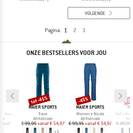
VOLGENDE
1
Pagina:
2
3
ONZE BESTSELLERS VOOR JOU
%
tot -45%
-45%
-3
Korting
Korting
Kort
K
MERK
MERK
ME
C
MAIER SPORTS
MAIER SPORTS
TR
Artikel
Artikel
Artikel
ff Pants Light
Trave
Women's Nicole
Kid's Nordfjord 
groep
Productgroep
Productgroep
Pro
oek
Afritsbroek
Afritsbroek
Tre
ijs
rlaagde prijs
Prijs
Verlaagde prijs
Prijs
Verlaagde prijs
vanaf
€ 99,95
vanaf
€ 54,97
€ 99,95
vanaf
€ 54,97
€ 49,95
99
+
1