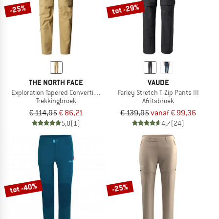
tot -29%
-25%
THE NORTH FACE
VAUDE
Exploration Tapered Convertible Pants
Farley Stretch T-Zip Pants III
Trekkingbroek
Afritsbroek
€ 114,95
€ 86,21
€ 139,95
vanaf € 99,36
5,0
(1)
4,7
(24)
tot -40%
-25%