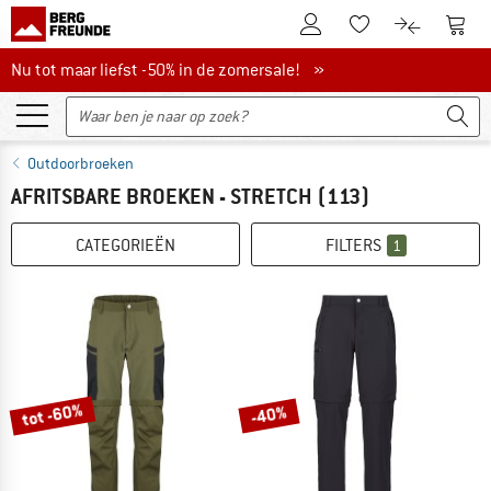
De klantenaccount
Naar
Naar de verlanglijs
Naar de pro
Nu tot maar liefst -50% in de zomersale!
Nu tot maar liefst -50% in de zomersale! »
Outdoorbroeken
AFRITSBARE BROEKEN - STRETCH
(113)
CATEGORIEËN
FILTERS
1
tot -60%
-40%