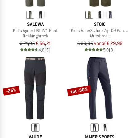
SALEWA
STOIC
Kid's Agner DST 2/1 Pant
Kid's FalunSt. Tour Zip-Off Pants Light
Trekkingbroek
Afritsbroek
€ 74,95
€ 56,21
€ 99,95
vanaf € 29,99
4,6
(5)
5,0
(3)
tot -30%
-25%
VAUDE
MAIER SPORTS