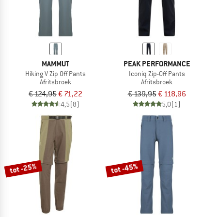
MAMMUT
PEAK PERFORMANCE
Hiking V Zip Off Pants
Iconiq Zip-Off Pants
Afritsbroek
Afritsbroek
€ 124,95
€ 71,22
€ 139,95
€ 118,96
4,5
(8)
5,0
(1)
tot -25%
tot -45%