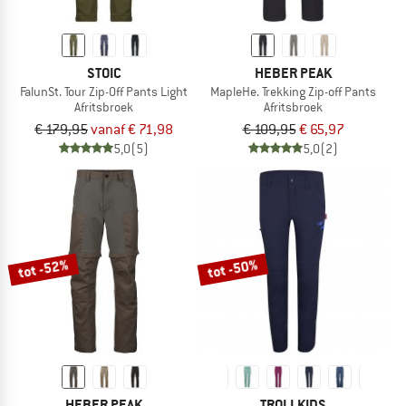
STOIC
HEBER PEAK
FalunSt. Tour Zip-Off Pants Light
MapleHe. Trekking Zip-off Pants
Afritsbroek
Afritsbroek
€ 179,95
vanaf € 71,98
€ 109,95
€ 65,97
5,0
(5)
5,0
(2)
tot -52%
tot -50%
HEBER PEAK
TROLLKIDS