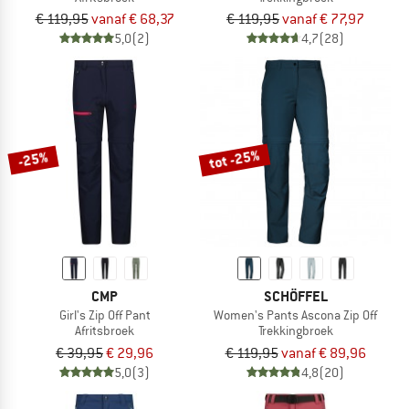
€ 119,95
vanaf € 68,37
€ 119,95
vanaf € 77,97
5,0
(2)
4,7
(28)
tot -25%
-25%
CMP
SCHÖFFEL
Girl's Zip Off Pant
Women's Pants Ascona Zip Off
Afritsbroek
Trekkingbroek
€ 39,95
€ 29,96
€ 119,95
vanaf € 89,96
5,0
(3)
4,8
(20)