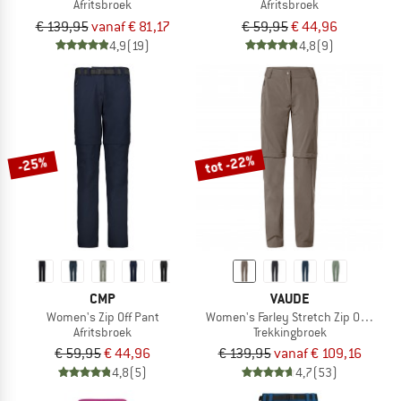
Afritsbroek
Afritsbroek
€ 139,95
vanaf € 81,17
€ 59,95
€ 44,96
4,9
(19)
4,8
(9)
tot -22%
-25%
CMP
VAUDE
Women's Zip Off Pant
Women's Farley Stretch Zip Off T-Zip 
Afritsbroek
Trekkingbroek
€ 59,95
€ 44,96
€ 139,95
vanaf € 109,16
4,8
(5)
4,7
(53)