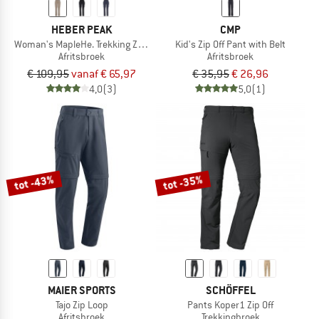
HEBER PEAK
CMP
Woman's MapleHe. Trekking Zip-off Pants
Kid's Zip Off Pant with Belt
Afritsbroek
Afritsbroek
€ 109,95
vanaf € 65,97
€ 35,95
€ 26,96
4,0
(3)
5,0
(1)
tot -43%
tot -35%
MAIER SPORTS
SCHÖFFEL
Tajo Zip Loop
Pants Koper1 Zip Off
Afritsbroek
Trekkingbroek