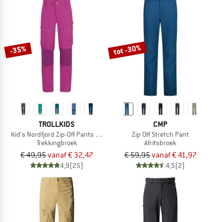
tot -30%
-35%
TROLLKIDS
CMP
Kid's Nordfjord Zip-Off Pants Slim Fit
Zip Off Stretch Pant
Trekkingbroek
Afritsbroek
€ 49,95
vanaf € 32,47
€ 59,95
vanaf € 41,97
4,9
(25)
4,5
(2)