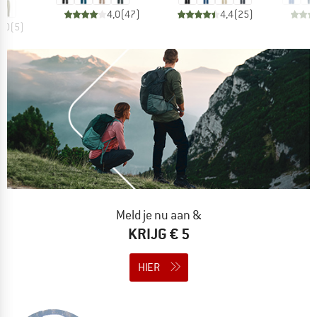
4,0
(
47
)
4,4
(
25
)
3,0
(
5
)
Meld je nu aan &
KRIJG € 5
HIER