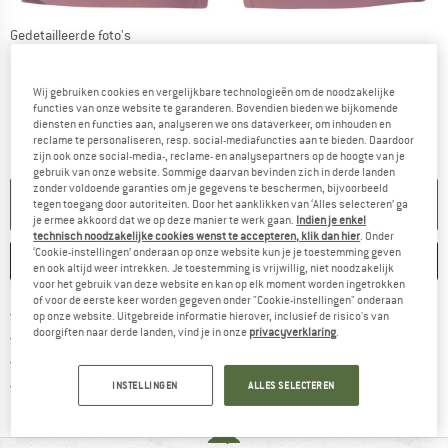
Gedetailleerde foto's
Wij gebruiken cookies en vergelijkbare technologieën om de noodzakelijke
functies van onze website te garanderen. Bovendien bieden we bijkomende
diensten en functies aan, analyseren we ons dataverkeer, om inhouden en
reclame te personaliseren, resp. social-mediafuncties aan te bieden. Daardoor
zijn ook onze social-media-, reclame- en analysepartners op de hoogte van je
gebruik van onze website. Sommige daarvan bevinden zich in derde landen
zonder voldoende garanties om je gegevens te beschermen, bijvoorbeeld
NIET MEER LEVERBAAR
tegen toegang door autoriteiten. Door het aanklikken van ‘Alles selecteren’ ga
je ermee akkoord dat we op deze manier te werk gaan.
Indien je enkel
technisch noodzakelijke cookies wenst te accepteren, klik dan hier
. Onder
‘Cookie-instellingen’ onderaan op onze website kun je je toestemming geven
ONTHOUDEN
VERGELIJKEN
en ook altijd weer intrekken. Je toestemming is vrijwillig, niet noodzakelijk
voor het gebruik van deze website en kan op elk moment worden ingetrokken
of voor de eerste keer worden gegeven onder "Cookie-instellingen" onderaan
Vind hier de verzendinform
Gratis verzending vanaf € 69 (NL)
op onze website. Uitgebreide informatie hierover, inclusief de risico's van
doorgiften naar derde landen, vind je in onze
privacyverklaring
.
Vind de betalingsinformatie hier! Opent
100 dagen bedenktijd
> 4.000.000 tevreden klanten
Alle artikelen in voorraad
INSTELLINGEN
ALLES SELECTEREN