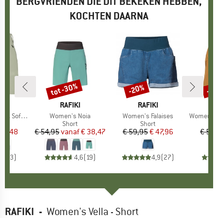
BERGVRIENDEN DIE DIT BEKEKEN HEBBEN,
KOCHTEN DAARNA
tot -30%
-20%
-4
Korting
Korting
Kort
K
C
MERK
RAFIKI
MERK
RAFIKI
M
E
 Shorts Light
Artikel
Women's Noia
Artikel
Women's Falaises
Artikel
Women's San
uctgroep
Productgroep
Short
Productgroep
Short
ijs
rlaagde prijs
 31,48
€ 54,95
vanaf
Prijs
Verlaagde prijs
€ 38,47
€ 59,95
Prijs
Verlaagde prijs
€ 47,96
€ 54,
4,0
(
3
)
4,6
(
19
)
4,9
(
27
)
RAFIKI
-
Women's Vella - Short