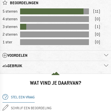
BEOORDELINGEN
5 sterren
(11)
4 sterren
(0)
3 sterren
(1)
2 sterren
(0)
1 ster
(0)
VOORDELEN
GEBRUIK
WAT VIND JE DAARVAN?
STEL EEN VRAAG
SCHRIJF EEN BEOORDELING