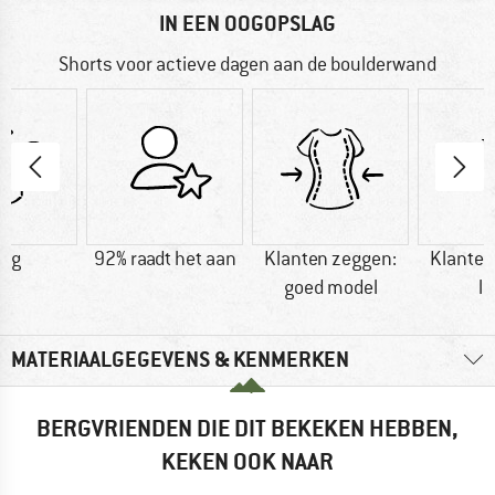
IN EEN OOGOPSLAG
Shorts voor actieve dagen aan de boulderwand
0 g
92% raadt het aan
Klanten zeggen:
Klanten
goed model
li
MATERIAALGEGEVENS & KENMERKEN
BERGVRIENDEN DIE DIT BEKEKEN HEBBEN,
KEKEN OOK NAAR