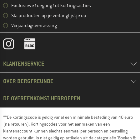
Exclusieve toegang tot kortingsacties
Sla producten op je verlanglijstje op
Verjaardagsverrassing
KLANTENSERVICE
OVER BERGFREUNDE
DE OVEREENKOMST HERROEPEN
**De kortingscode is geldig vanaf een minimale besteding van 40 euro
(na retouren). Kortingscodes voor het aanmaken van een
klantenaccount kunnen slechts eenmaal per persoon en bestelling
worden gebruikt. Is niet geldig op artikelen uit de categorieën 'Boeken &