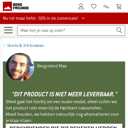
De klantenaccount
Naar
Naar de verlanglijs
Naar de pro
Nu tot maar liefst -50% in de zomersale!
Nu tot maar liefst -50% in de zomersale! »
Shorts & 3/4-broeken
Bergvriend Max
"DIT PRODUCT IS NIET MEER LEVERBAAR."
Ofwel gaat het hierbij om een ouder model, ofwel zullen we
het product niet meer bij de fabrikant nabestellen.
Moed houden, we hebben natuurlijk nog alternatieven voor
je klaar staan: