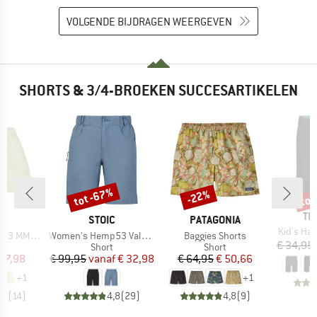
VOLGENDE BIJDRAGEN WEERGEVEN
SHORTS & 3/4-BROEKEN SUCCESARTIKELEN
tot -67%
tot
-22%
Korting
Korting
Kort
ME
TR
K
MERK
MERK
C
STOIC
PATAGONIA
Artikel
Kid's Ha
Artikel
Artikel
X. Shorts
Women's Hemp53 ValenSt. Shorts
Baggies Shorts
€ 34,95
uctgroep
Productgroep
Productgroep
Short
Short
ijs
rlaagde prijs
Prijs
Verlaagde prijs
Prijs
Verlaagde prijs
 27,98
€ 99,95
vanaf
€ 32,98
€ 64,95
€ 50,66
+
1
+
1
,5
(
14
)
4,8
(
29
)
4,8
(
9
)