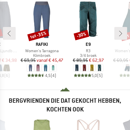
%
tot -35%
tot
-30%
Korting
Korting
Kort
K
MERK
MERK
C
RAFIKI
E9
Artikel
Artikel
Artikel
by Shorts
Women's Tarragona
R3
Women's
uctgroep
Productgroep
Productgroep
Klimbroek
3/4 broek
ijs
rlaagde prijs
Prijs
Verlaagde prijs
Prijs
Verlaagde prijs
f
€ 34,98
€ 69,95
vanaf
€ 45,47
€ 89,95
€ 62,97
€ 69,95
4,8
(
6
)
4,5
(
4
)
5,0
(
5
)
BERGVRIENDEN DIE DAT GEKOCHT HEBBEN,
KOCHTEN OOK