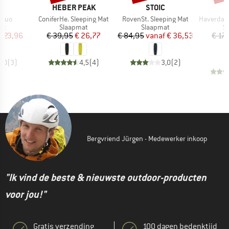
MERK
MERK
D
HEBER PEAK
STOIC
Artikel
Artikel
Artikel
 Duo
ConiferHe. Sleeping Mat
RovenSt. Sleeping Mat
HaverdalSt. S
tgroep
Productgroep
Productgroep
P
at
Slaapmat
Slaapmat
S
ijs
rlaagde prijs
Prijs
Verlaagde prijs
Prijs
Verlaagde prijs
 323,96
€ 39,95
€ 26,77
€ 84,95
vanaf
€ 36,53
€ 17
€
5,0
(
3
)
4,5
(
4
)
3,0
(
2
)
Bergvriend Jürgen - Medewerker inkoop
"Ik vind de beste & nieuwste outdoor-producten
voor jou!"
Gratis verzending
100 dagen bedenktijd