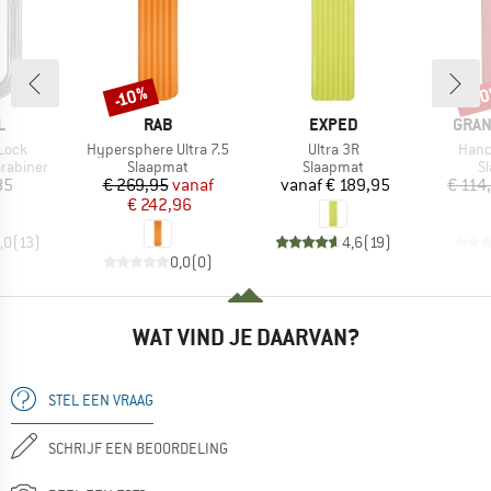
-2
-10%
Korting
Kort
K
MERK
MERK
MER
L
RAB
EXPED
GRAN
Artikel
Artikel
Artik
-Lock
Hypersphere Ultra 7.5
Ultra 3R
Hanc
p
Productgroep
Productgroep
P
arabiner
Slaapmat
Slaapmat
S
ijs
Prijs
Verlaagde prijs
Prijs
85
€ 269,95
vanaf
vanaf
€ 189,95
€ 114
€ 242,96
,0
(
13
)
4,6
(
19
)
0,0
(
0
)
WAT VIND JE DAARVAN?
STEL EEN VRAAG
SCHRIJF EEN BEOORDELING