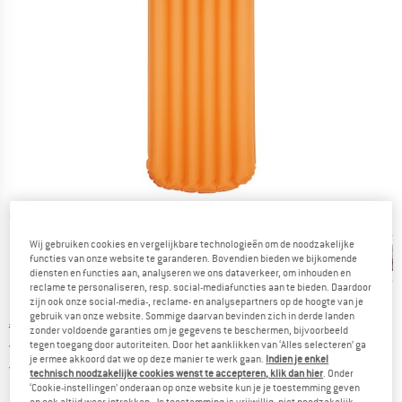
Gedetailleerde foto's
Wij gebruiken cookies en vergelijkbare technologieën om de noodzakelijke
functies van onze website te garanderen. Bovendien bieden we bijkomende
diensten en functies aan, analyseren we ons dataverkeer, om inhouden en
reclame te personaliseren, resp. social-mediafuncties aan te bieden. Daardoor
zijn ook onze social-media-, reclame- en analysepartners op de hoogte van je
gebruik van onze website. Sommige daarvan bevinden zich in derde landen
Oorspronkelijke prijs :
Prijs:
€
269,95
zonder voldoende garanties om je gegevens te beschermen, bijvoorbeeld
tegen toegang door autoriteiten. Door het aanklikken van ‘Alles selecteren’ ga
vanaf
€
242,96
incl. BTW
je ermee akkoord dat we op deze manier te werk gaan.
Indien je enkel
Nederland. Informatie over de verzend
Gratis verzending
(NL)
technisch noodzakelijke cookies wenst te accepteren, klik dan hier
. Onder
‘Cookie-instellingen’ onderaan op onze website kun je je toestemming geven
en ook altijd weer intrekken. Je toestemming is vrijwillig, niet noodzakelijk