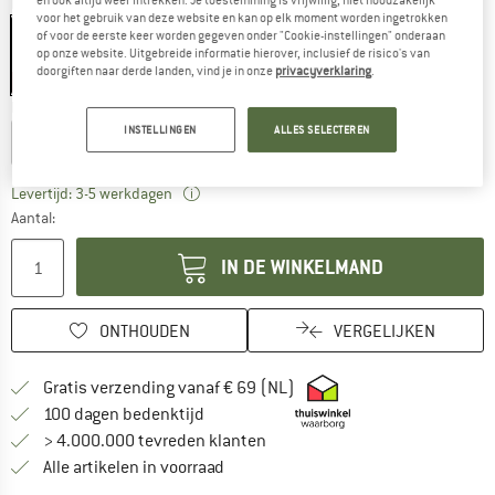
Kleur:
Marmalade
voor het gebruik van deze website en kan op elk moment worden ingetrokken
of voor de eerste keer worden gegeven onder "Cookie-instellingen" onderaan
op onze website. Uitgebreide informatie hierover, inclusief de risico's van
doorgiften naar derde landen, vind je in onze
privacyverklaring
.
-10%
Kies een maat:
INSTELLINGEN
ALLES SELECTEREN
Regular
Regular Wide
Long Wide
De link wordt geopend in een infovak en be
Levertijd: 3-5 werkdagen
Aantal:
IN DE WINKELMAND
ONTHOUDEN
VERGELIJKEN
Vind hier de verzendinform
Gratis verzending vanaf € 69 (NL)
Vind de betalingsinformatie hier! Opent
100 dagen bedenktijd
> 4.000.000 tevreden klanten
Alle artikelen in voorraad