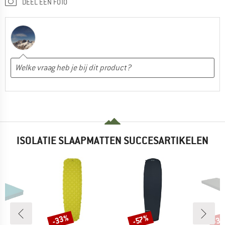
DEEL EEN FOTO
ISOLATIE SLAAPMATTEN SUCCESARTIKELEN
-33%
-3
-57%
Korting
Korting
Kort