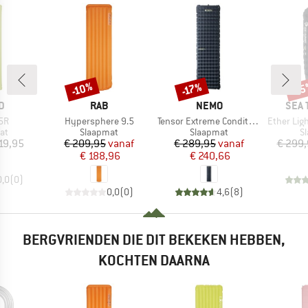
-10%
-1
-17%
Korting
Korting
Kort
MERK
MERK
MER
D
RAB
NEMO
SEA 
Artikel
Artikel
Artikel
.5R
Hypersphere 9.5
Tensor Extreme Conditions
Ether Light XR P
tgroep
Productgroep
Productgroep
P
at
Slaapmat
Slaapmat
S
ijs
Prijs
Verlaagde prijs
Prijs
Verlaagde prijs
19,95
€ 209,95
vanaf
€ 289,95
vanaf
€ 299
€ 188,96
€ 240,66
0,0
(
0
)
0,0
(
0
)
4,6
(
8
)
BERGVRIENDEN DIE DIT BEKEKEN HEBBEN,
KOCHTEN DAARNA