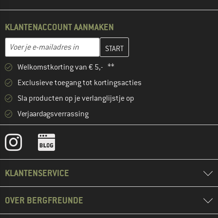
KLANTENACCOUNT AANMAKEN
Vul je e-mailadres hier in en maak in de volgende stap je klanten
E-mailadres
Welkomstkorting van € 5,- **
Exclusieve toegang tot kortingsacties
Sla producten op je verlanglijstje op
Verjaardagsverrassing
KLANTENSERVICE
OVER BERGFREUNDE