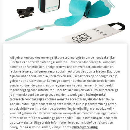
Wij gebruiken cookies en vergelijkbare technologieën om de noodzakelijke
functies van onze website te garanderen. Bovendien bieden we bijkomende
diensten en functies aan, analyseren we ons dataverkeer, om inhouden en
reclame te personaliseren, resp. social-mediafuncties aan te bieden. Daardoor
zijn ook onze social-media-, reclame- en analysepartners op de hoogte van je
Gedetailleerde foto's
gebruik van onze website. Sommige daarvan bevinden zich in derde landen
zonder voldoende garanties om je gegevens te beschermen, bijvoorbeeld
tegen toegang door autoriteiten. Door het aanklikken van ‘Alles selecteren’ ga
je ermee akkoord dat we op deze manier te werk gaan.
Indien je enkel
technisch noodzakelijke cookies wenst te accepteren, klik dan hier
. Onder
‘Cookie-instellingen’ onderaan op onze website kun je je toestemming geven
en ook altijd weer intrekken. Je toestemming is vrijwillig, niet noodzakelijk
voor het gebruik van deze website en kan op elk moment worden ingetrokken
Prijs:
€
219,95
incl. BTW
of voor de eerste keer worden gegeven onder "Cookie-instellingen" onderaan
Nederland. Informatie over de verzend
Gratis verzending
(NL)
op onze website. Uitgebreide informatie hierover, inclusief de risico's van
doorgiften naar derde landen, vind je in onze
privacyverklaring
.