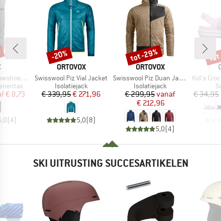
%
tot -29%
tot
-20%
Korting
Korting
Kort
K
MERK
MERK
C
ORTOVOX
ORTOVOX
Artikel
Artikel
Artikel
wshoe Bag
Swisswool Piz Vial Jacket
Swisswool Piz Duan Jacket
Kid's Crocba
p
Productgroep
Productgroep
P
enentas
Isolatiejack
Isolatiejack
S
ijs
rlaagde prijs
Prijs
Verlaagde prijs
Prijs
Verlaagde prijs
af
€ 8,73
€ 339,95
€ 271,96
€ 299,95
vanaf
€ 34,95
€ 212,96
5,0
(
4
)
5,0
(
8
)
5,0
(
4
)
SKI UITRUSTING SUCCESARTIKELEN