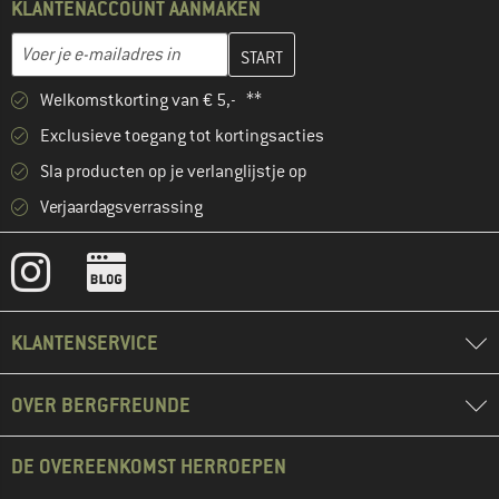
KLANTENACCOUNT AANMAKEN
Vul je e-mailadres hier in en maak in de volgende stap je klanten
E-mailadres
Welkomstkorting van € 5,- **
Exclusieve toegang tot kortingsacties
Sla producten op je verlanglijstje op
Verjaardagsverrassing
KLANTENSERVICE
OVER BERGFREUNDE
DE OVEREENKOMST HERROEPEN