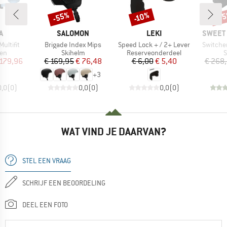
-55%
-3
-10%
Korting
Korting
Kort
MERK
MERK
MERK
A
SALOMON
LEKI
SWEET 
Artikel
Artikel
Artikel
Multifit
Brigade Index Mips
Speed Lock + / 2+ Lever
Switche
tgroep
Productgroep
Productgroep
P
len
Skihelm
Reserveonderdeel
S
ijs
rlaagde prijs
Prijs
Verlaagde prijs
Prijs
Verlaagde prijs
 179,96
€ 169,95
€ 76,48
€ 6,00
€ 5,40
€ 268
+
3
0,0
(
0
)
0,0
(
0
)
0,0
(
0
)
WAT VIND JE DAARVAN?
STEL EEN VRAAG
SCHRIJF EEN BEOORDELING
DEEL EEN FOTO