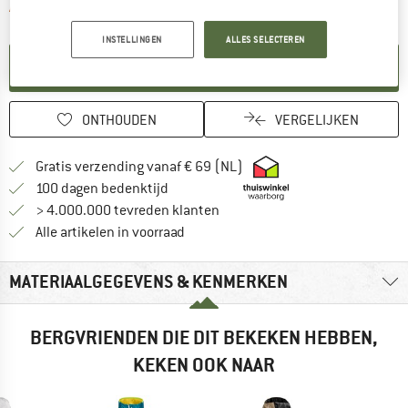
De link wordt geopend in een infova
Artikel momenteel helaas uitverkocht.
INSTELLINGEN
ALLES SELECTEREN
KENNISGEVING AANMAKEN
ONTHOUDEN
VERGELIJKEN
Vind hier de verzendinform
Gratis verzending vanaf € 69 (NL)
Vind de betalingsinformatie hier! Opent
100 dagen bedenktijd
> 4.000.000 tevreden klanten
Alle artikelen in voorraad
MATERIAALGEGEVENS & KENMERKEN
BERGVRIENDEN DIE DIT BEKEKEN HEBBEN,
KEKEN OOK NAAR