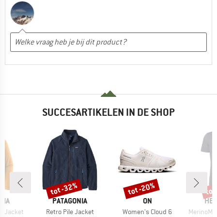
SUCCESARTIKELEN IN DE SHOP
%
tot -32%
tot -20%
tot
Korting
Korting
Kort
MERK
MERK
ME
NIA
PATAGONIA
ON
HEB
Artikel
Artikel
Artikel
3L Jacket
Retro Pile Jacket
Women's Cloud 6
MerinoMix150 Pi