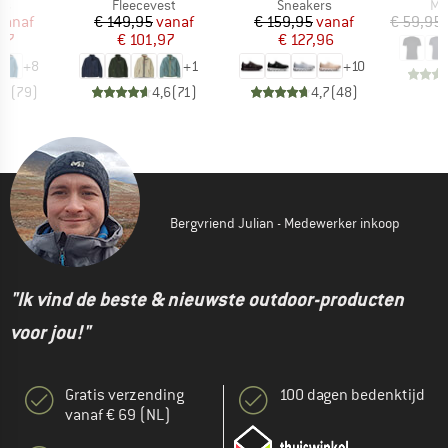
tgroep
Productgroep
Productgroep
Pr
as
Fleecevest
Sneakers
Me
ijs
rlaagde prijs
Prijs
Verlaagde prijs
Prijs
Verlaagde prijs
vanaf
€ 149,95
vanaf
€ 159,95
vanaf
€ 59,95
,97
€ 101,97
€ 127,96
+
8
+
1
+
10
,7
(
79
)
4,6
(
71
)
4,7
(
48
)
Bergvriend Julian - Medewerker inkoop
"Ik vind de beste & nieuwste outdoor-producten
voor jou!"
Gratis verzending
100 dagen bedenktijd
vanaf € 69 (NL)