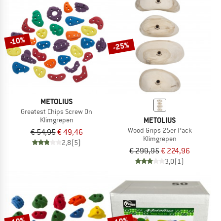
-10%
-25%
METOLIUS
Greatest Chips Screw On
METOLIUS
Klimgrepen
Wood Grips 25er Pack
€ 54,95
€ 49,46
Klimgrepen
2,8
(5)
€ 299,95
€ 224,96
3,0
(1)