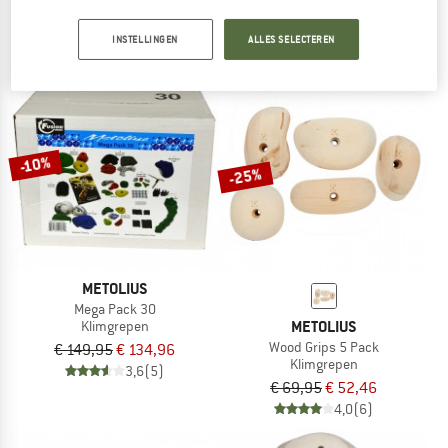
4,6
(14)
€ 54,95
€ 43,96
INSTELLINGEN
ALLES SELECTEREN
5,0
(2)
-10%
-25%
METOLIUS
Mega Pack 30
METOLIUS
Klimgrepen
Wood Grips 5 Pack
€ 149,95
€ 134,96
Klimgrepen
3,6
(5)
€ 69,95
€ 52,46
4,0
(6)