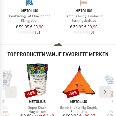
METOLIUS
METOLIUS
Bouldering Set Blue Ribbon
Campus Rung Jumbo Kit
Klimgrepen
Trainingsbalkjes
€ 59,95
€ 53,96
€ 79,95
€ 59,96
(0)
(0)
TOPPRODUCTEN VAN JE FAVORIETE MERKEN
-30%
-10%
-1
Korting
Korting
Kort
MERK
MERK
M
IUS
METOLIUS
METOLIUS
ME
Artikel
Artikel
A
gs 3D
Super Chalk
Bomb Shelter Fly-Double
oep
Productgroep
Productgroep
Pro
repen
Magnesium
Buitentent
Tra
ijs
rlaagde prijs
Prijs
Verlaagde prijs
Prijs
Verlaagde prijs
43,96
€ 3,80
vanaf
€ 3,42
€ 699,95
€ 489,97
€ 79