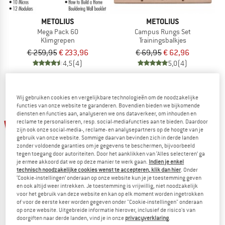
METOLIUS
METOLIUS
Mega Pack 60
Campus Rungs Set
Klimgrepen
Trainingsbalkjes
€ 259,95
€ 233,96
€ 69,95
€ 62,96
4,5
(4)
5,0
(4)
Wij gebruiken cookies en vergelijkbare technologieën om de noodzakelijke
functies van onze website te garanderen. Bovendien bieden we bijkomende
diensten en functies aan, analyseren we ons dataverkeer, om inhouden en
-20%
reclame te personaliseren, resp. social-mediafuncties aan te bieden. Daardoor
-20%
zijn ook onze social-media-, reclame- en analysepartners op de hoogte van je
gebruik van onze website. Sommige daarvan bevinden zich in derde landen
zonder voldoende garanties om je gegevens te beschermen, bijvoorbeeld
tegen toegang door autoriteiten. Door het aanklikken van ‘Alles selecteren’ ga
je ermee akkoord dat we op deze manier te werk gaan.
Indien je enkel
technisch noodzakelijke cookies wenst te accepteren, klik dan hier
. Onder
‘Cookie-instellingen’ onderaan op onze website kun je je toestemming geven
METOLIUS
en ook altijd weer intrekken. Je toestemming is vrijwillig, niet noodzakelijk
voor het gebruik van deze website en kan op elk moment worden ingetrokken
Campus Rungs
of voor de eerste keer worden gegeven onder "Cookie-instellingen" onderaan
METOLIUS
Trainingsbalkjes
op onze website. Uitgebreide informatie hierover, inclusief de risico's van
Super 7 Set Naturals
€ 54,95
vanaf € 43,96
doorgiften naar derde landen, vind je in onze
privacyverklaring
.
Klimgrepen