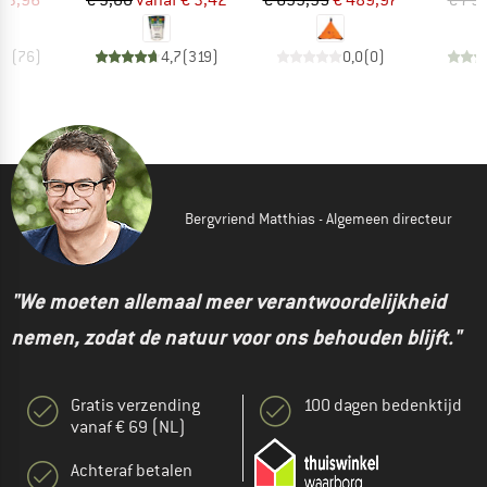
,7
(
76
)
4,7
(
319
)
0,0
(
0
)
Bergvriend Matthias - Algemeen directeur
"We moeten allemaal meer verantwoordelijkheid
nemen, zodat de natuur voor ons behouden blijft."
Gratis verzending
100 dagen bedenktijd
vanaf € 69 (NL)
Achteraf betalen