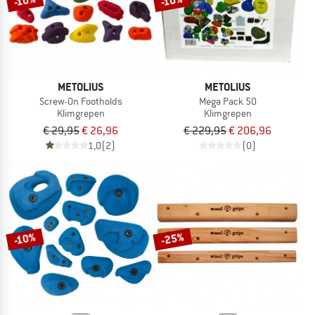
-10%
-10%
METOLIUS
METOLIUS
Screw-On Footholds
Mega Pack 50
Klimgrepen
Klimgrepen
€ 29,95
€ 26,96
€ 229,95
€ 206,96
1,0
(2)
(0)
-25%
-10%