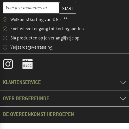
Vul je e-mailadres hier in en maak in de volgende stap je klanten
E-mailadres
Welkomstkorting van € 5,- **
Exclusieve toegang tot kortingsacties
Sla producten op je verlanglijstje op
Verjaardagsverrassing
KLANTENSERVICE
OVER BERGFREUNDE
DE OVEREENKOMST HERROEPEN