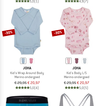
5,0
(1)
4,9
(7)
-30%
-30%
JOHA
JOHA
Kid's Wrap Around Body
Kid's Body L/S
Merino-ondergoed
Merino-ondergoed
€ 29,95
€ 20,97
€ 29,95
€ 20,97
5,0
(4)
5,0
(5)