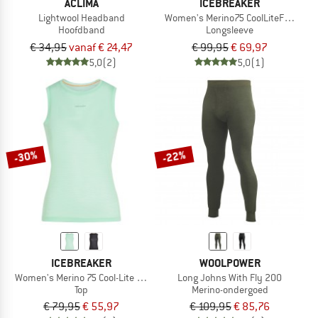
ACLIMA
ICEBREAKER
Lightwool Headband
Women's Merino75 CoolLiteFeatherli
Hoofdband
Longsleeve
€ 34,95
vanaf € 24,47
€ 99,95
€ 69,97
5,0
(2)
5,0
(1)
-30%
-22%
ICEBREAKER
WOOLPOWER
Women's Merino 75 Cool-Lite Featherlight Tank
Long Johns With Fly 200
Top
Merino-ondergoed
€ 79,95
€ 55,97
€ 109,95
€ 85,76