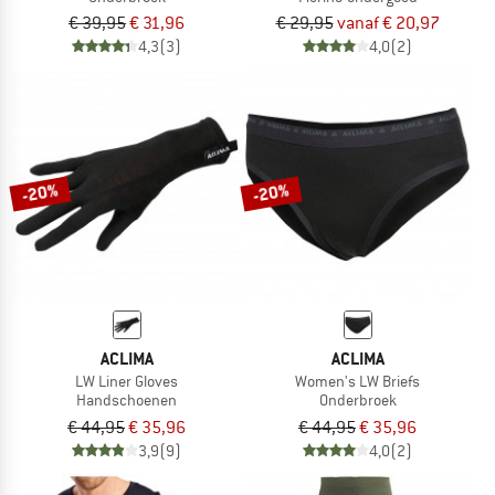
€ 39,95
€ 31,96
€ 29,95
vanaf € 20,97
4,3
(3)
4,0
(2)
-20%
-20%
ACLIMA
ACLIMA
LW Liner Gloves
Women's LW Briefs
Handschoenen
Onderbroek
€ 44,95
€ 35,96
€ 44,95
€ 35,96
3,9
(9)
4,0
(2)