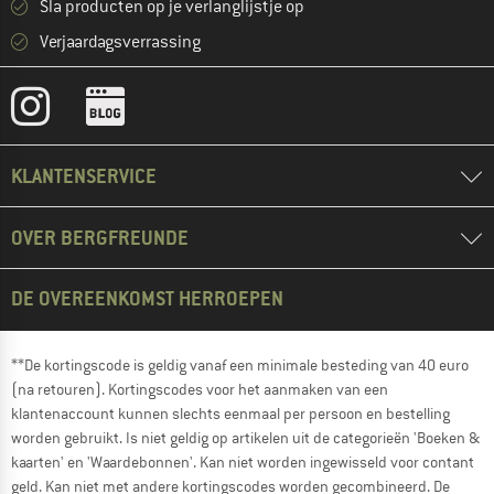
Sla producten op je verlanglijstje op
Verjaardagsverrassing
KLANTENSERVICE
OVER BERGFREUNDE
DE OVEREENKOMST HERROEPEN
**De kortingscode is geldig vanaf een minimale besteding van 40 euro
(na retouren). Kortingscodes voor het aanmaken van een
klantenaccount kunnen slechts eenmaal per persoon en bestelling
worden gebruikt. Is niet geldig op artikelen uit de categorieën 'Boeken &
kaarten' en 'Waardebonnen'. Kan niet worden ingewisseld voor contant
geld. Kan niet met andere kortingscodes worden gecombineerd. De