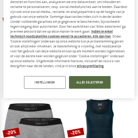
diensten en functies aan, analyseren we ons dataverkeer, om inhouden en
NAAR DE SALE
reclame te personaliseren, resp. social-mediafuncties aan te bieden. Daardoor
zijn ook onze social-media-, reclame- en analysepartners op de hoogte van je
gebruik van onze website. Sommige daarvan bevinden zich in derde landen
-20%
-20%
zonder voldoende garanties om je gegevens te beschermen, bijvoorbeeld
tegen toegang door autoriteiten. Door het aanklikken van ‘Alles selecteren’ ga
je ermee akkoord dat we op deze manier te werk gaan.
Indien je enkel
technisch noodzakelijke cookies wenst te accepteren, klik dan hier
. Onder
‘Cookie-instellingen’ onderaan op onze website kun je je toestemming geven
en ook altijd weer intrekken. Je toestemming is vrijwillig, niet noodzakelijk
voor het gebruik van deze website en kan op elk moment worden ingetrokken
of voor de eerste keer worden gegeven onder "Cookie-instellingen" onderaan
op onze website. Uitgebreide informatie hierover, inclusief de risico's van
ICEBREAKER
ICEBREAKER
doorgiften naar derde landen, vind je in onze
privacyverklaring
.
175 Everyday L/S Crewe
175 Everyday Boxers
Merino-ondergoed
Onderbroek
INSTELLINGEN
ALLES SELECTEREN
€ 79,95
€ 63,96
€ 49,95
€ 39,96
4,7
(36)
4,5
(6)
-20%
-20%