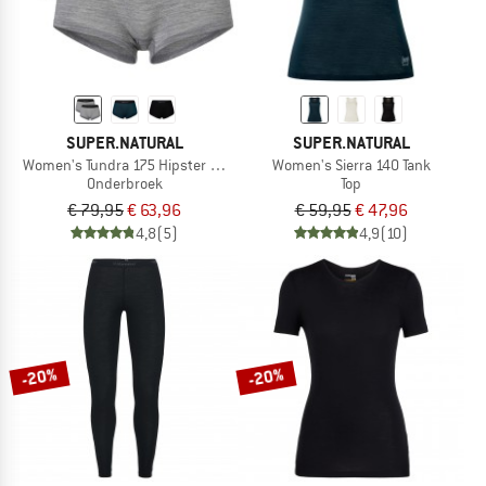
SUPER.NATURAL
SUPER.NATURAL
Women's Tundra 175 Hipster 2 Pack
Women's Sierra 140 Tank
Onderbroek
Top
€ 79,95
€ 63,96
€ 59,95
€ 47,96
4,8
(5)
4,9
(10)
-20%
-20%