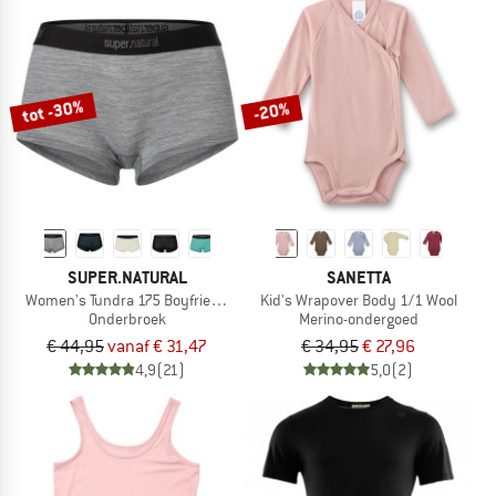
tot -30%
-20%
SUPER.NATURAL
SANETTA
Women's Tundra 175 Boyfriend Hipster
Kid's Wrapover Body 1/1 Wool
Onderbroek
Merino-ondergoed
€ 44,95
vanaf € 31,47
€ 34,95
€ 27,96
4,9
(21)
5,0
(2)