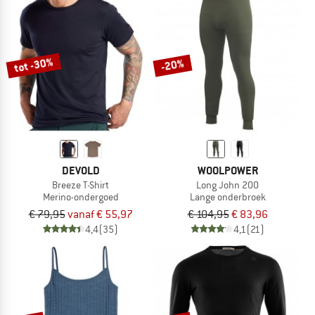
tot -30%
-20%
DEVOLD
WOOLPOWER
Breeze T-Shirt
Long John 200
Merino-ondergoed
Lange onderbroek
€ 79,95
vanaf € 55,97
€ 104,95
€ 83,96
4,4
(35)
4,1
(21)