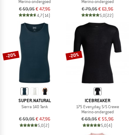
Merino-ondergoed
Merino-ondergoed
€ 59,95
€ 47,96
€ 79,95
€ 63,96
4,7
(14)
5,0
(22)
-20%
-20%
SUPER.NATURAL
ICEBREAKER
Sierra 140 Tank
175 Everyday S/S Crewe
Merino-ondergoed
€ 59,95
€ 47,96
€ 69,95
€ 55,96
5,0
(2)
5,0
(4)