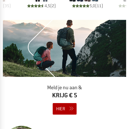
,4
(
35
)
4,5
(
2
)
5,0
(
11
)
Meld je nu aan &
KRIJG € 5
HIER