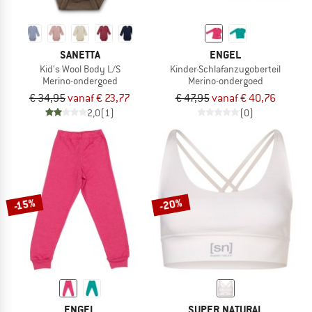
SANETTA
ENGEL
Kid's Wool Body L/S
Kinder-Schlafanzugoberteil
Merino-ondergoed
Merino-ondergoed
€ 34,95
vanaf € 23,77
€ 47,95
vanaf € 40,76
2,0
(1)
(0)
-20%
-15%
ENGEL
SUPER.NATURAL