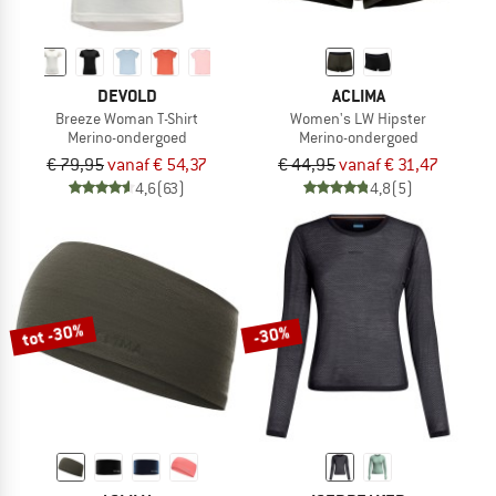
DEVOLD
ACLIMA
Breeze Woman T-Shirt
Women's LW Hipster
Merino-ondergoed
Merino-ondergoed
€ 79,95
vanaf € 54,37
€ 44,95
vanaf € 31,47
4,6
(63)
4,8
(5)
tot -30%
-30%