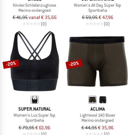
Kinder-Schlafanzughose
Women's All Day Super Top
Merino-ondergoed
Sportbeha
€ 41,95
vanaf € 35,66
€ 59,95
€ 47,96
(0)
(0)
-20%
-20%
SUPER.NATURAL
ACLIMA
Women's Lux Super Top
Lightwool 140 Boxer
Sportbeha
Merino-ondergoed
€ 79,95
€ 63,96
€ 44,95
€ 35,96
(0)
(0)