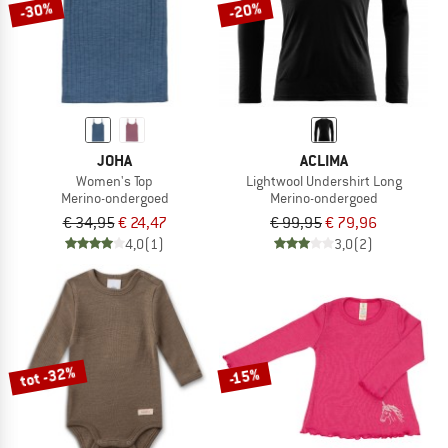
-30%
-20%
JOHA
ACLIMA
Women's Top
Lightwool Undershirt Long
Merino-ondergoed
Merino-ondergoed
€ 34,95
€ 24,47
€ 99,95
€ 79,96
4,0
(1)
3,0
(2)
tot -32%
-15%