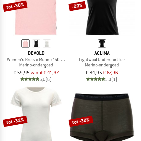
tot -30%
-20%
DEVOLD
ACLIMA
Women's Breeze Merino 150 Tank
Lightwool Undershirt Tee
Merino-ondergoed
Merino-ondergoed
€ 59,95
vanaf € 41,97
€ 84,95
€ 67,96
5,0
(6)
5,0
(1)
tot -32%
tot -30%