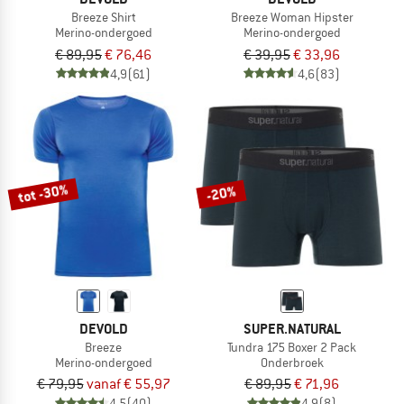
Breeze Shirt
Breeze Woman Hipster
Merino-ondergoed
Merino-ondergoed
€ 89,95
€ 76,46
€ 39,95
€ 33,96
4,9
(61)
4,6
(83)
tot -30%
-20%
DEVOLD
SUPER.NATURAL
Breeze
Tundra 175 Boxer 2 Pack
Merino-ondergoed
Onderbroek
€ 79,95
vanaf € 55,97
€ 89,95
€ 71,96
4,5
(40)
4,9
(8)