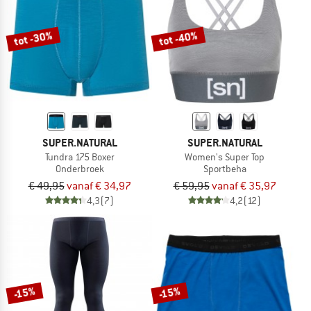
tot -30%
tot -40%
SUPER.NATURAL
SUPER.NATURAL
Tundra 175 Boxer
Women's Super Top
Onderbroek
Sportbeha
€ 49,95
vanaf € 34,97
€ 59,95
vanaf € 35,97
4,3
(7)
4,2
(12)
-15%
-15%