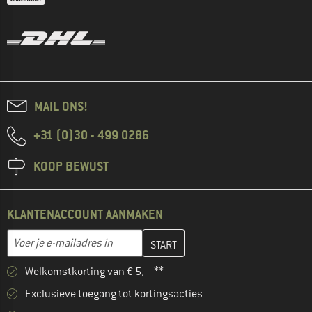
MAIL ONS!
+31 (0)30 - 499 0286
KOOP BEWUST
KLANTENACCOUNT AANMAKEN
Vul je e-mailadres hier in en maak in de volgende stap je klanten
E-mailadres
Welkomstkorting van € 5,- **
Exclusieve toegang tot kortingsacties