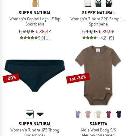
SUPER.NATURAL
SUPER.NATURAL
Women's Capital Logo LF Top
Women's Tundra 220 Semplice Bra
Sportbeha
Sportbeha
€ 69,95
€ 38,47
€ 49,95
€ 39,96
5,0
(1)
4,2
(15)
tot -30%
-20%
SUPER.NATURAL
SANETTA
Women's Tundra 175 Thong
Kid's Wool Body S/S
Onderbroek
Merino-ondergoed