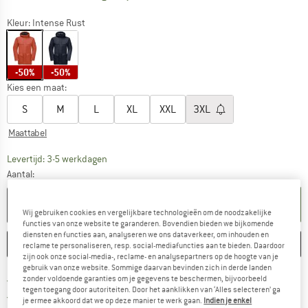
Kleur:
Intense Rust
-50%
-50%
Kies een maat:
S
M
L
XL
XXL
3XL
Maattabel
De link wordt geopend in een infovak en bevat le
Levertijd: 3-5 werkdagen
Aantal:
IN DE WINKELMAND
Wij gebruiken cookies en vergelijkbare technologieën om de noodzakelijke
functies van onze website te garanderen. Bovendien bieden we bijkomende
diensten en functies aan, analyseren we ons dataverkeer, om inhouden en
ONTHOUDEN
VERGELIJKEN
reclame te personaliseren, resp. social-mediafuncties aan te bieden. Daardoor
zijn ook onze social-media-, reclame- en analysepartners op de hoogte van je
gebruik van onze website. Sommige daarvan bevinden zich in derde landen
Vind hier de verzendinform
Gratis verzending vanaf € 69 (NL)
zonder voldoende garanties om je gegevens te beschermen, bijvoorbeeld
tegen toegang door autoriteiten. Door het aanklikken van ‘Alles selecteren’ ga
Vind de betalingsinformatie hier! Opent
100 dagen bedenktijd
je ermee akkoord dat we op deze manier te werk gaan.
Indien je enkel