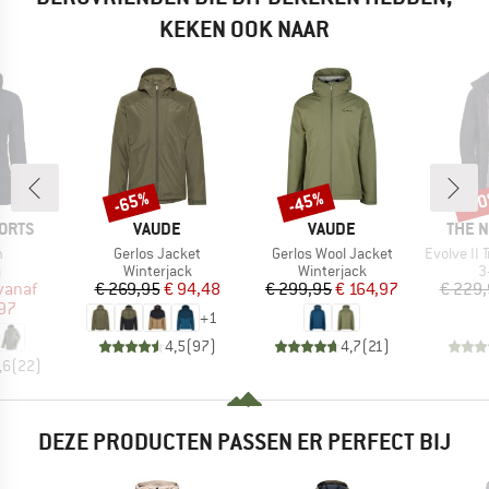
KEKEN OOK NAAR
-65%
-45%
-3
Korting
Korting
Kort
MERK
MERK
MERK
ORTS
VAUDE
VAUDE
THE 
l
Artikel
Artikel
Artikel
h
Gerlos Jacket
Gerlos Wool Jacket
Evolve II T
uctgroep
Productgroep
Productgroep
P
a
Winterjack
Winterjack
3
ijs
rlaagde prijs
Prijs
Verlaagde prijs
Prijs
Verlaagde prijs
vanaf
€ 269,95
€ 94,48
€ 299,95
€ 164,97
€ 229
,97
+
1
4,5
(
97
)
4,7
(
21
)
,6
(
22
)
DEZE PRODUCTEN PASSEN ER PERFECT BIJ