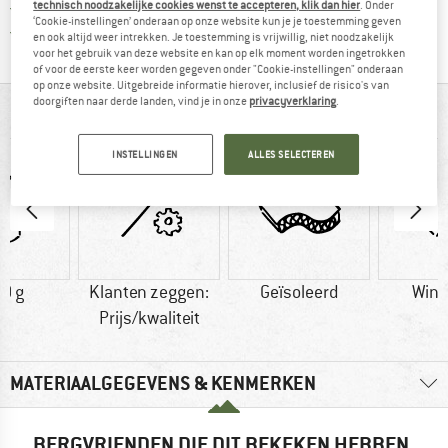
> 4.000.000 tevreden klanten
technisch noodzakelijke cookies wenst te accepteren, klik dan hier
. Onder
‘Cookie-instellingen’ onderaan op onze website kun je je toestemming geven
Alle artikelen in voorraad
en ook altijd weer intrekken. Je toestemming is vrijwillig, niet noodzakelijk
voor het gebruik van deze website en kan op elk moment worden ingetrokken
of voor de eerste keer worden gegeven onder "Cookie-instellingen" onderaan
op onze website. Uitgebreide informatie hierover, inclusief de risico's van
doorgiften naar derde landen, vind je in onze
privacyverklaring
.
IN EEN OOGOPSLAG
INSTELLINGEN
ALLES SELECTEREN
0 g
Klanten zeggen:
Geïsoleerd
Wind
Prijs/kwaliteit
MATERIAALGEGEVENS & KENMERKEN
BERGVRIENDEN DIE DIT BEKEKEN HEBBEN,