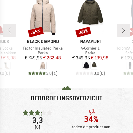
%
-65%
-60%
-6
Korting
Korting
Kort
MERK
MERK
TOCK
BLACK DIAMOND
NAPAPIJRI
Artikel
Artikel
Artikel
s Socks
Factor Insulated Parka
A-Cornier 1
HoforsSt. Sof
Productgroep
Productgroep
Prod
le sokken
Parka
Parka
Soft
ijs
rlaagde prijs
Prijs
Verlaagde prijs
Prijs
Verlaagde prijs
f
€ 5,98
€ 749,95
€ 262,48
€ 349,95
€ 139,98
€ 169
0,0
(
0
)
5,0
(
1
)
0,0
(
0
)
BEOORDELINGSOVERZICHT
34%
3,3
(6)
raden dit product aan