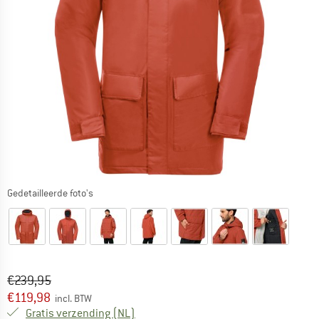
Gedetailleerde foto's
Oorspronkelijke prijs :
Prijs:
€
239,95
€
119,98
incl. BTW
Nederland. Informatie over de verzend
Gratis verzending
(NL)