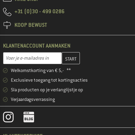
+31 (0)30 - 499 0286
KOOP BEWUST
KLANTENACCOUNT AANMAKEN
Vul je e-mailadres hier in en maak in de volgende stap je klanten
E-mailadres
Welkomstkorting van € 5,- **
Exclusieve toegang tot kortingsacties
Sla producten op je verlanglijstje op
Verjaardagsverrassing