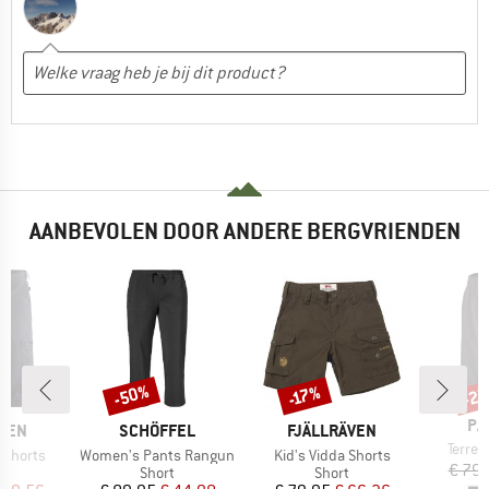
AANBEVOLEN DOOR ANDERE BERGVRIENDEN
-50%
-2
-17%
Korting
Korting
Kort
ME
PA
MERK
MERK
ÄVEN
SCHÖFFEL
FJÄLLRÄVEN
Artikel
Terre
Artikel
Artikel
T Shorts
Women's Pants Rangun
Kid's Vidda Shorts
€ 79,
uctgroep
Productgroep
Productgroep
Short
Short