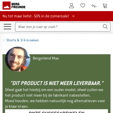
De klantenaccount
Naar
Naar de verlanglijs
Naar de pro
Nu tot maar liefst -50% in de zomersale!
Nu tot maar liefst -50% in de zomersale! »
Shorts & 3/4-broeken
Bergvriend Max
"DIT PRODUCT IS NIET MEER LEVERBAAR."
Ofwel gaat het hierbij om een ouder model, ofwel zullen we
het product niet meer bij de fabrikant nabestellen.
Moed houden, we hebben natuurlijk nog alternatieven voor
je klaar staan: