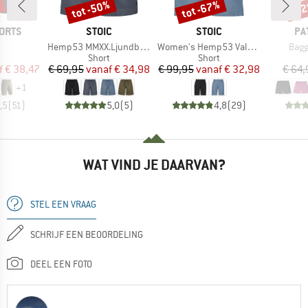
%
tot -50%
tot -67%
-2
Korting
Korting
Kort
MERK
MERK
ME
ORTS
STOIC
STOIC
PA
el
Artikel
Artikel
Artik
Hemp53 MMXX.Ljundby Shorts
Women's Hemp53 ValenSt. Shorts
Bagg
uctgroep
Productgroep
Productgroep
Short
Short
ijs
rlaagde prijs
Prijs
Verlaagde prijs
Prijs
Verlaagde prijs
f
€ 38,47
€ 69,95
vanaf
€ 34,98
€ 99,95
vanaf
€ 32,98
€ 64,
+
1
,5
(
51
)
5,0
(
5
)
4,8
(
29
)
WAT VIND JE DAARVAN?
STEL EEN VRAAG
SCHRIJF EEN BEOORDELING
DEEL EEN FOTO