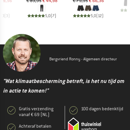
ijs
rlaagde prijs
Prijs
Verlaagde prijs
Prijs
Verlaagde prijs
 99,56
€ 89,95
€ 44,98
€ 79,95
€ 66,36
5,0
(
3
)
5,0
(
7
)
5,0
(
12
)
Bergvriend Ronny - Algemeen directeur
"Wat klimaatbescherming betreft, is het nu tijd om
in actie te komen!"
Gratis verzending
100 dagen bedenktijd
vanaf € 69 (NL)
Achteraf betalen