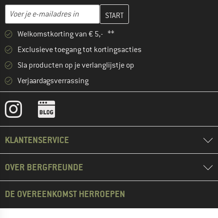
Vul je e-mailadres hier in en maak in de volgende stap je klanten
E-mailadres
Welkomstkorting van € 5,- **
Exclusieve toegang tot kortingsacties
Sla producten op je verlanglijstje op
Verjaardagsverrassing
KLANTENSERVICE
OVER BERGFREUNDE
DE OVEREENKOMST HERROEPEN