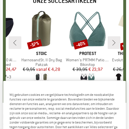
ONZE SUCCESARTIKELEN
%
tot
-40%
-57%
Korting
Korting
Kort
K
C
MERK
STOIC
MERK
PROTEST
MERK
THE 
enSt. Brief
Artikel
HarnosandSt. II Dry Bag
Artikel
Women's PRTMM Patio Triangle
Artikel
Evolution Simpl
ep
ergoed
Productgroep
Pakzak
Productgroep
Bikinitop
f
ijs
rlaagde prijs
€ 24,47
€ 9,95
vanaf
Prijs
Verlaagde prijs
€ 4,28
€ 39,95
Prijs
Verlaagde prijs
€ 23,97
€ 26,95
+
3
,8
(
44
)
5,0
(
2
)
4,9
(
23
)
Wij gebruiken cookies en vergelijkbare technologieën om de noodzakelijke
functies van onze website te garanderen. Bovendien bieden we bijkomende
diensten en functies aan, analyseren we ons dataverkeer, om inhouden en
reclame te personaliseren, resp. social-mediafuncties aan te bieden. Daardoor
zijn ook onze social-media-, reclame- en analysepartners op de hoogte van je
HELLY HANSEN
-
Women's Maridalen Shorts -
gebruik van onze website. Sommige daarvan bevinden zich in derde landen
zonder voldoende garanties om je gegevens te beschermen, bijvoorbeeld
Short
tegen toegang door autoriteiten. Door het aanklikken van ‘Alles selecteren’ ga