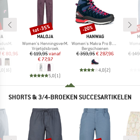
tot -35%
-20%
-3
Korting
Korting
Kort
MERK
MERK
M
JA
MALOJA
HANWAG
M
Artikel
Artikel
Artike
adusM.
Women's HenningsverM.
Women's Makra Pro Bunion GTX
Wome
groep
Productgroep
Productgroep
oek
Vrijetijdsbroek
Bergschoenen
ijs
rlaagde prijs
Prijs
Verlaagde prijs
Prijs
Verlaagde prijs
f
€ 80,96
€ 119,95
vanaf
€ 359,95
€ 287,96
€ 149
€ 77,97
,0
(
16
)
4,0
(
2
)
5,0
(
1
)
SHORTS & 3/4-BROEKEN SUCCESARTIKELEN