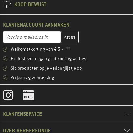
KOOP BEWUST
KLANTENACCOUNT AANMAKEN
Vul je e-mailadres hier in en maak in de volgende stap je klanten
Voer je e-mailadres in
Welkomstkorting van € 5,- **
Exclusieve toegang tot kortingsacties
Sla producten op je verlanglijstje op
Verjaardagsverrassing
KLANTENSERVICE
OVER BERGFREUNDE