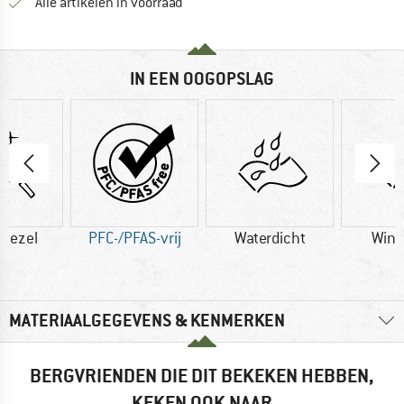
Alle artikelen in voorraad
IN EEN OOGOPSLAG
vezel
PFC-/PFAS-vrij
Waterdicht
Wind
MATERIAALGEGEVENS & KENMERKEN
BERGVRIENDEN DIE DIT BEKEKEN HEBBEN,
KEKEN OOK NAAR