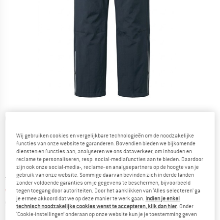
Gedetailleerde foto's
Wij gebruiken cookies en vergelijkbare technologieën om de noodzakelijke
functies van onze website te garanderen. Bovendien bieden we bijkomende
diensten en functies aan, analyseren we ons dataverkeer, om inhouden en
reclame te personaliseren, resp. social-mediafuncties aan te bieden. Daardoor
zijn ook onze social-media-, reclame- en analysepartners op de hoogte van je
gebruik van onze website. Sommige daarvan bevinden zich in derde landen
Oorspronkelijke prijs :
Prijs:
€
69,95
zonder voldoende garanties om je gegevens te beschermen, bijvoorbeeld
€
55,96
incl. BTW
tegen toegang door autoriteiten. Door het aanklikken van ‘Alles selecteren’ ga
je ermee akkoord dat we op deze manier te werk gaan.
Indien je enkel
Informatie over de verzendkosten. Opent in een infov
excl. Verzendkosten
technisch noodzakelijke cookies wenst te accepteren, klik dan hier
. Onder
‘Cookie-instellingen’ onderaan op onze website kun je je toestemming geven