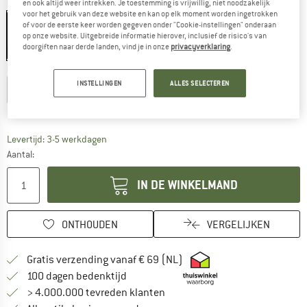
Kleur:
Outerspace
en ook altijd weer intrekken. Je toestemming is vrijwillig, niet noodzakelijk
voor het gebruik van deze website en kan op elk moment worden ingetrokken
of voor de eerste keer worden gegeven onder "Cookie-instellingen" onderaan
op onze website. Uitgebreide informatie hierover, inclusief de risico's van
doorgiften naar derde landen, vind je in onze
privacyverklaring
.
-20%
-20%
Kies een maat:
INSTELLINGEN
ALLES SELECTEREN
S
M
L
XL
XXL
Maattabel
De link wordt geopend in een infovak en bevat le
Levertijd: 3-5 werkdagen
Aantal:
IN DE WINKELMAND
ONTHOUDEN
VERGELIJKEN
Vind hier de verzendinform
Gratis verzending vanaf € 69 (NL)
Vind de betalingsinformatie hier! Opent
100 dagen bedenktijd
> 4.000.000 tevreden klanten