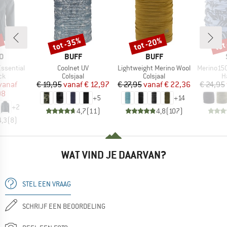
%
tot -35%
tot -20%
tot
Korting
Korting
Kort
MERK
MERK
O
BUFF
BUFF
Artikel
Artikel
Artikel
ssential
Coolnet UV
Lightweight Merino Wool
Merino150 Sad
tgroep
Productgroep
Productgroep
P
ck
Colsjaal
Colsjaal
H
ijs
rlaagde prijs
Prijs
Verlaagde prijs
Prijs
Verlaagde prijs
vanaf
€ 19,95
vanaf
€ 12,97
€ 27,95
vanaf
€ 22,36
€ 24,95
98
+
5
+
14
+
2
4,7
(
11
)
4,8
(
107
)
4,3
(
8
)
WAT VIND JE DAARVAN?
STEL EEN VRAAG
SCHRIJF EEN BEOORDELING