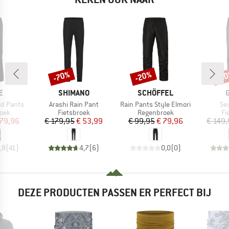
-70%
-20%
-2
Korting
Korting
Kort
MERK
MERK
E
SHIMANO
SCHÖFFEL
Artikel
Artikel
Art
id Pants
Arashi Rain Pant
Rain Pants Style Elmori
Se
groep
Productgroep
Productgroep
Pr
oek
Fietsbroek
Regenbroek
Fi
ijs
rlaagde prijs
Prijs
Verlaagde prijs
Prijs
Verlaagde prijs
 79,96
€ 179,95
€ 53,99
€ 99,95
€ 79,96
€ 149
,8
(
41
)
4,7
(
6
)
0,0
(
0
)
DEZE PRODUCTEN PASSEN ER PERFECT BIJ