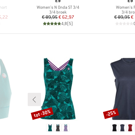
MERK
ME
E9
E9
Artikel
Artikel
hort
Women's N Onda ST 3/4
Women's 
oep
Productgroep
Produc
3/4 broek
3/4 br
de prijs
Prijs
Verlaagde prijs
Pr
Ve
5,22
€ 89,95
€ 62,97
€ 89,95
€
)
4,8
(
5
)
tot -30%
-25%
Korting
Korting