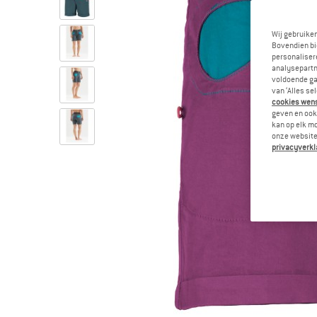
Wij gebruike
Bovendien bi
personalisere
analysepartn
voldoende ga
van ‘Alles se
cookies wenst
geven en ook 
kan op elk m
onze website.
privacyverkl