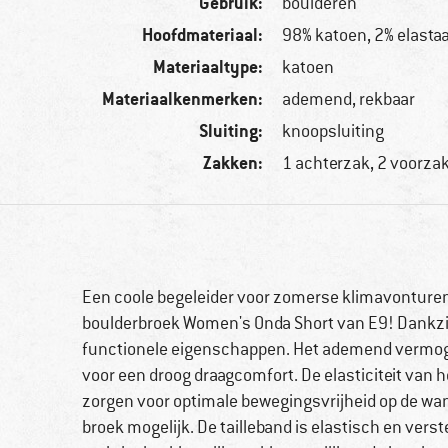
Gebruik:
boulderen
Hoofdmateriaal:
98% katoen, 2% elasta
Materiaaltype:
katoen
Materiaalkenmerken:
ademend, rekbaar
Sluiting:
knoopsluiting
Zakken:
1 achterzak, 2 voorza
Een coole begeleider voor zomerse klimavonture
boulderbroek Women's Onda Short van E9! Dankzij
functionele eigenschappen. Het ademend vermogen
voor een droog draagcomfort. De elasticiteit van h
zorgen voor optimale bewegingsvrijheid op de wa
broek mogelijk. De tailleband is elastisch en verste