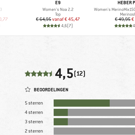
MERK
MERK
E9
HEBER 
Artikel
Artikel
.3
Women's Noa 2.2
Women's MerinoMix150 Pinec
p
Productgroep
Product
Top
Merinosh
de prijs
Prijs
Verlaagde prijs
Pr
Ve
0,77
€ 64,95
vanaf
€ 45,47
€ 49,95
€
)
4,6
(
7
)
4
4,5
(12)
BEOORDELINGEN
5 sterren
4 sterren
3 sterren
2 sterren