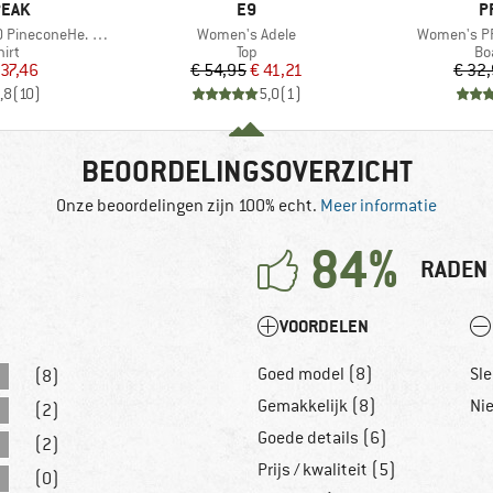
MERK
M
PEAK
E9
P
Artikel
Artikel
oneHe. Loose Tank
Women's Adele
Women's PR
groep
Productgroep
Pr
irt
Top
Bo
ijs
rlaagde prijs
Prijs
Verlaagde prijs
 37,46
€ 54,95
€ 41,21
€ 32
,8
(
10
)
5,0
(
1
)
BEOORDELINGSOVERZICHT
Onze beoordelingen zijn 100% echt.
Meer informatie
84%
RADEN 
VOORDELEN
Goed model (8)
Sl
(8)
Gemakkelijk (8)
Ni
(2)
Goede details (6)
(2)
Prijs / kwaliteit (5)
(0)