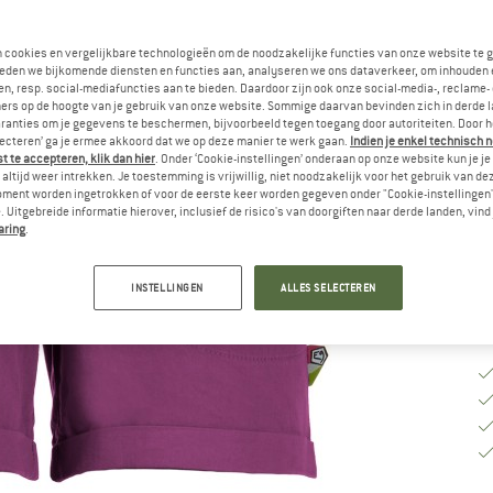
M
n cookies en vergelijkbare technologieën om de noodzakelijke functies van onze website te 
eden we bijkomende diensten en functies aan, analyseren we ons dataverkeer, om inhouden 
n, resp. social-mediafuncties aan te bieden. Daardoor zijn ook onze social-media-, reclame-
ers op de hoogte van je gebruik van onze website. Sommige daarvan bevinden zich in derde 
M
ranties om je gegevens te beschermen, bijvoorbeeld tegen toegang door autoriteiten. Door h
lecteren’ ga je ermee akkoord dat we op deze manier te werk gaan.
Indien je enkel technisch 
Le
 te accepteren, klik dan hier
. Onder ‘Cookie-instellingen’ onderaan op onze website kun je 
No
altijd weer intrekken. Je toestemming is vrijwillig, niet noodzakelijk voor het gebruik van d
oment worden ingetrokken of voor de eerste keer worden gegeven onder "Cookie-instellingen
Aa
 Uitgebreide informatie hierover, inclusief de risico's van doorgiften naar derde landen, vind 
aring
.
INSTELLINGEN
ALLES SELECTEREN