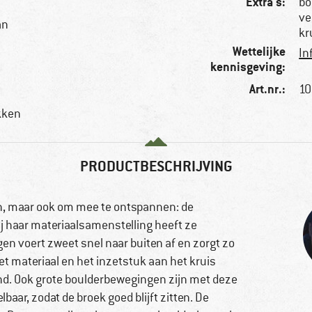
Extra's:
bo
ve
an
kr
Wettelijke
In
kennisgeving:
Art.nr.:
10
kken
PRODUCTBESCHRIJVING
n, maar ook om mee te ontspannen: de
 haar materiaalsamenstelling heeft ze
 voert zweet snel naar buiten af en zorgt zo
et materiaal en het inzetstuk aan het kruis
nd. Ook grote boulderbewegingen zijn met deze
lbaar, zodat de broek goed blijft zitten. De