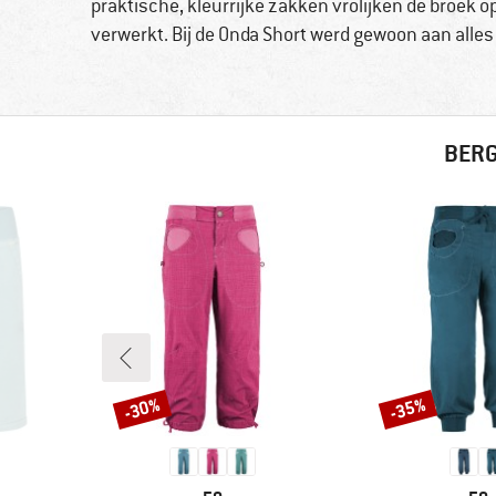
praktische, kleurrijke zakken vrolijken de broek o
verwerkt. Bij de Onda Short werd gewoon aan alles
BERG
-30%
-35%
Korting
Korting