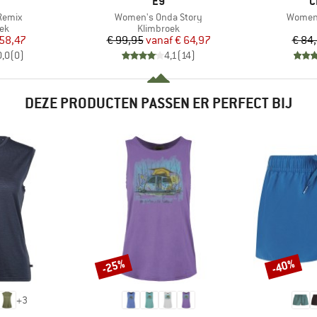
RK
MERK
M
E9
C
Artikel
Artikel
Remix
Women's Onda Story
Women'
tgroep
Productgroep
oek
Klimbroek
ijs
rlaagde prijs
Prijs
Verlaagde prijs
 58,47
€ 99,95
vanaf
€ 64,97
€ 84
0,0
(
0
)
4,1
(
14
)
DEZE PRODUCTEN PASSEN ER PERFECT BIJ
-25%
-40%
Korting
Korting
+
3