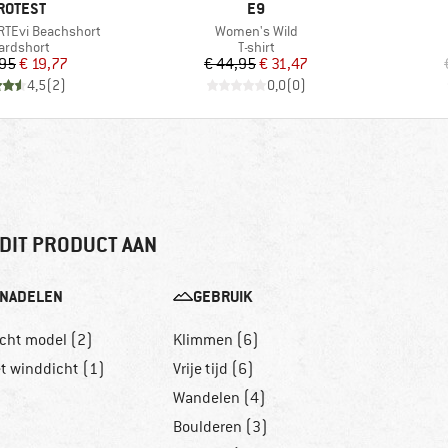
ERK
MERK
ROTEST
E9
Artikel
TEvi Beachshort
Women's Wild
oductgroep
Productgroep
ardshort
T-shirt
Prijs
Verlaagde prijs
Prijs
Verlaagde prijs
,95
€ 19,77
€ 44,95
€ 31,47
4,5
(
2
)
0,0
(
0
)
DIT PRODUCT AAN
NADELEN
GEBRUIK
echt model (2)
Klimmen (6)
et winddicht (1)
Vrije tijd (6)
Wandelen (4)
Boulderen (3)