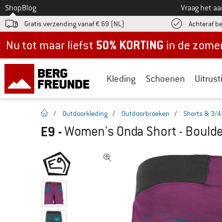
Naar
Shop
Blog
Vraag het a
Gratis verzending vanaf € 69 (NL)
Achteraf b
Nu tot maar liefst -50% in de zomersale!
Kleding
Schoenen
Uitrust
Startpagina
/
Outdoorkleding
/
Outdoorbroeken
/
Shorts & 3/4
E9
-
Women's Onda Short - Bould