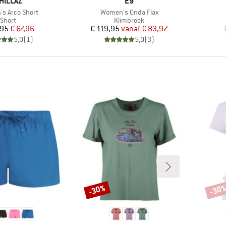
ERK
MERK
HILLAZ
E9
Artikel
s Arco Short
Women's Onda Flax
Productgroep
Productgroep
Short
Klimbroek
Prijs
Verlaagde prijs
Prijs
Verlaagde prijs
,95
€ 67,96
€ 119,95
vanaf
€ 83,97
5,0
(
1
)
5,0
(
3
)
-30%
-30
Korting
Korti