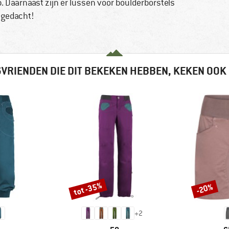
p. Daarnaast zijn er lussen voor boulderborstels
 gedacht!
VRIENDEN DIE DIT BEKEKEN HEBBEN, KEKEN OOK
tot -35%
-20%
Korting
Korting
+
2