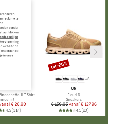
garanderen.
en reclame te
 en
landen zonder
et aanklikken
noodzakelijke
je toestemming
eze website en
" onderaan op
je in onze
tot -20%
Korting
+
4
+
8
RK
ER PEAK
MERK
ON
ineconeHe. II T-Shirt
Artikel
Cloud 6
oductgroep
rinoshirt
Productgroep
Sneakers
vanaf
Prijs
Verlaagde prijs
€ 26,98
€ 159,95
vanaf
Prijs
Verlaagde prijs
€ 127,96
4,5
(
117
)
4,1
(
23
)