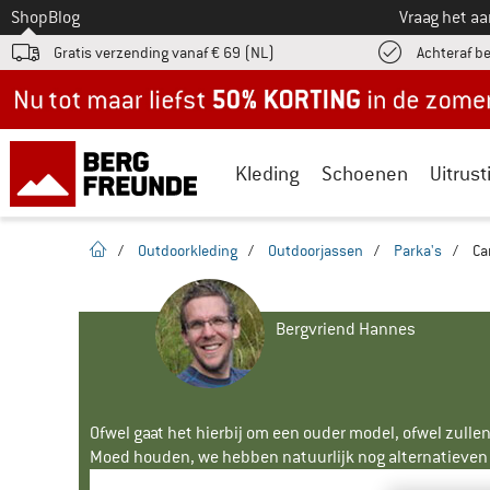
Naar
Shop
Blog
Vraag het a
Gratis verzending vanaf € 69 (NL)
Achteraf b
Nu tot maar liefst -50% in de zomersale!
Kleding
Schoenen
Uitrust
Startpagina
/
Outdoorkleding
/
Outdoorjassen
/
Parka's
/
Ca
Bergvriend Hannes
Ofwel gaat het hierbij om een ouder model, ofwel zullen
Moed houden, we hebben natuurlijk nog alternatieven v