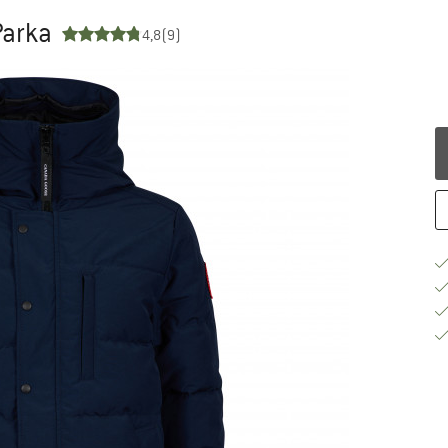
Parka
4,8
(9)