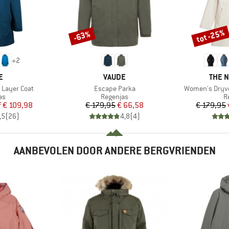
tot -25%
-63%
Korting
Korting
+
2
MERK
MERK
E
VAUDE
THE 
Artikel
Artikel
 Layer Coat
Escape Parka
Women's Dryve
tgroep
Productgroep
P
as
Regenjas
R
ijs
rlaagde prijs
Prijs
Verlaagde prijs
f
€ 109,98
€ 179,95
€ 66,58
€ 179,95
,5
(
26
)
4,8
(
4
)
AANBEVOLEN DOOR ANDERE BERGVRIENDEN