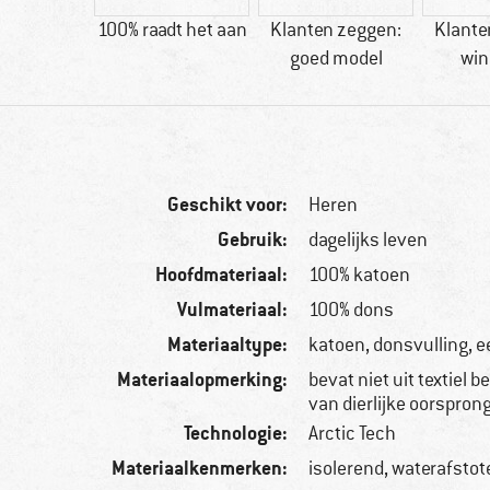
toen
100% raadt het aan
Klanten zeggen:
Klante
goed model
win
Geschikt voor:
Heren
Gebruik:
dagelijks leven
Hoofdmateriaal:
100% katoen
Vulmateriaal:
100% dons
Materiaaltype:
katoen, donsvulling,
Materiaalopmerking:
bevat niet uit textiel 
van dierlijke oorspron
Technologie:
Arctic Tech
Materiaalkenmerken:
isolerend, waterafsto