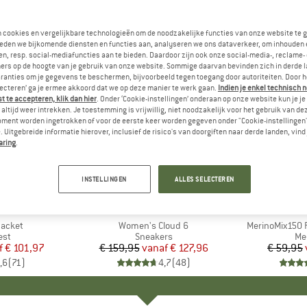
n cookies en vergelijkbare technologieën om de noodzakelijke functies van onze website te 
eden we bijkomende diensten en functies aan, analyseren we ons dataverkeer, om inhouden 
n, resp. social-mediafuncties aan te bieden. Daardoor zijn ook onze social-media-, reclame-
ers op de hoogte van je gebruik van onze website. Sommige daarvan bevinden zich in derde 
ranties om je gegevens te beschermen, bijvoorbeeld tegen toegang door autoriteiten. Door h
lecteren’ ga je ermee akkoord dat we op deze manier te werk gaan.
Indien je enkel technisch 
 te accepteren, klik dan hier
. Onder ‘Cookie-instellingen’ onderaan op onze website kun je 
altijd weer intrekken. Je toestemming is vrijwillig, niet noodzakelijk voor het gebruik van d
oment worden ingetrokken of voor de eerste keer worden gegeven onder "Cookie-instellingen
 Uitgebreide informatie hierover, inclusief de risico's van doorgiften naar derde landen, vind 
aring
.
tot -20%
tot -55%
Korting
Korting
INSTELLINGEN
ALLES SELECTEREN
+
1
+
9
NIA
MERK
ON
ME
HEB
Jacket
Artikel
Women's Cloud 6
Artikel
MerinoMix150 P
groep
est
Productgroep
Sneakers
Pr
Me
f
ijs
rlaagde prijs
€ 101,97
€ 159,95
vanaf
Prijs
Verlaagde prijs
€ 127,96
€ 59,95
,6
(
71
)
4,7
(
48
)