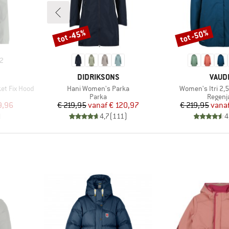
tot -45%
tot -50%
Korting
Korting
2
MERK
MERK
DIDRIKSONS
VAUD
Artikel
Artikel
et Fix Hood
Hani Women's Parka
Women's Itri 2,5
oep
Productgroep
Produc
Parka
Regenj
de prijs
Prijs
Verlaagde prijs
Pr
Ve
9,96
€ 219,95
vanaf
€ 120,97
€ 219,95
vana
)
4,7
(
111
)
4