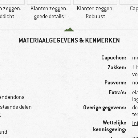
n zeggen:
Klanten zeggen:
Klanten zeggen:
Ca
ddicht
goede details
Robuust
MATERIAALGEGEVENS & KENMERKEN
Capuchon:
me
Zakken:
1 
vo
Pasvorm:
no
Extra's:
el
 eendendons
lo
bestaande delen
Overige gegevens:
do
g
te
Wettelijke
In
kennisgeving:
tend