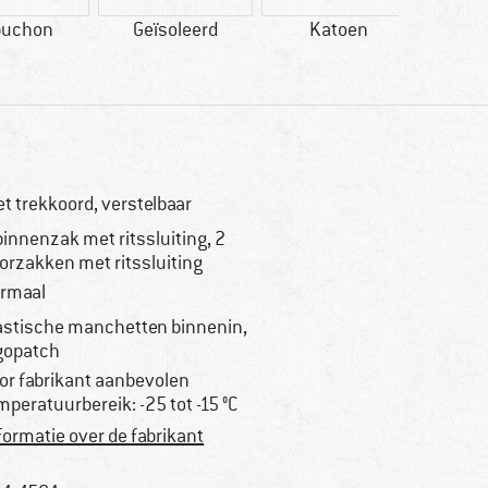
puchon
Geïsoleerd
Katoen
100% ra
t trekkoord, verstelbaar
binnenzak met ritssluiting, 2
orzakken met ritssluiting
rmaal
astische manchetten binnenin,
gopatch
or fabrikant aanbevolen
mperatuurbereik: -25 tot -15 °C
formatie over de fabrikant