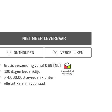
NIET MEER LEVERBAAR
ONTHOUDEN
VERGELIJKEN
Vind hier de verzendinformatie
Gratis verzending vanaf € 69 (NL)
Vind de betalingsinformatie hier! Opent in
100 dagen bedenktijd
> 4.000.000 tevreden klanten
Alle artikelen in voorraad