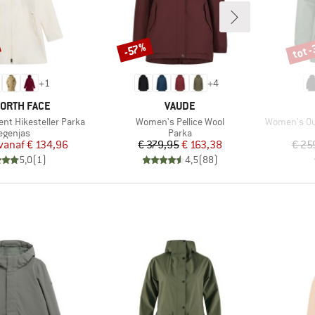
tot 
-57%
Korting
Korti
+
1
+
4
MERK
NORTH FACE
VAUDE
Artikel
Artikel
nt Hikesteller Parka
Women's Pellice Wool
Women's Ou
roductgroep
Productgroep
egenjas
Parka
Prijs
Verlaagde prijs
Prijs
Verlaagde prijs
vanaf
€ 134,96
€ 379,95
€ 163,38
€ 25
5,0
(
1
)
4,5
(
88
)