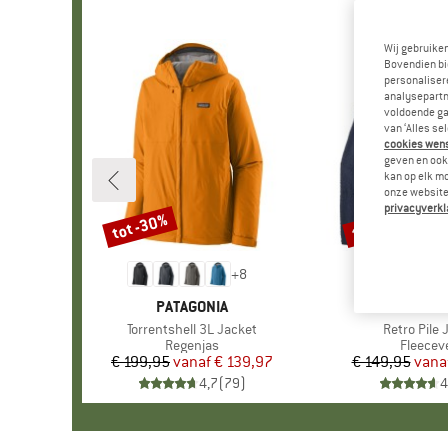
Wij gebruike
Bovendien bi
personalisere
analysepartn
voldoende ga
van ‘Alles se
cookies wenst
geven en ook 
kan op elk m
onze website.
privacyverkl
tot -30%
tot -32%
Korting
Korting
+
8
MERK
PATAGONIA
MERK
PATAGO
Artikel
Torrentshell 3L Jacket
Artikel
Retro Pile 
Productgroep
Regenjas
Product
Fleecev
€ 199,95
vanaf
Prijs
Verlaagde prijs
€ 139,97
€ 149,95
vana
Pr
Ve
4,7
(
79
)
4