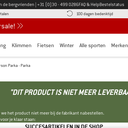
Bel ons op
an de bergvrienden
|
+31 (0)30 - 499 0286
FAQ & Help
Bestelstatus
vind de betalingsinformatie hier! Opent in een infovak
Vind de b
etalen
100 dagen bedenktijd
ing
Klimmen
Fietsen
Winter
Alle sporten
Merken
rson Parka - Parka
"DIT PRODUCT IS NIET MEER LEVERBA
 we het product niet meer bij de fabrikant nabestellen.
oor je klaar staan:
SUCCESARTIKELEN IN DE SHOP