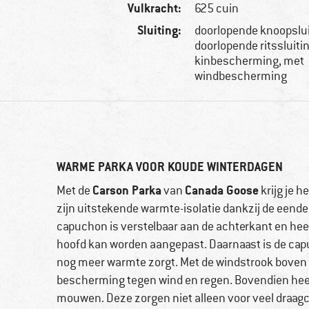
Vulkracht:
625 cuin
Sluiting:
doorlopende knoopslui
doorlopende ritssluiti
kinbescherming, met
windbescherming
WARME PARKA VOOR KOUDE WINTERDAGEN
Carson Parka
Canada Goose
Met de
van
krijg je 
zijn uitstekende warmte-isolatie dankzij de eend
capuchon is verstelbaar aan de achterkant en heef
hoofd kan worden aangepast. Daarnaast is de capu
nog meer warmte zorgt. Met de windstrook boven de
bescherming tegen wind en regen. Bovendien hee
mouwen. Deze zorgen niet alleen voor veel draag