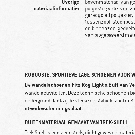
Overige
bovenmateriaal van g
materiaalinformatie:
polyester; veters en v
gerecycled polyester;
tussenzool, steenbes
en binnenzool gedeelt
van biogebaseerd mate
ROBUUSTE, SPORTIEVE LAGE SCHOENEN VOOR 
wandelschoenen Fitz Roy Light x Buff van Ve
De
wandelactiviteiten. Deze technische schoenen bi
ondergrond dankzij de sterke en stabiele zool met
steenbeschermingsplaat
.
BUITENMATERIAAL GEMAAKT VAN TREK-SHELL
Trek-Shell is een zeer sterk, dicht geweven mater