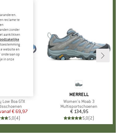
garanderen.
en reclame te
 en
landen zonder
et aanklikken
noodzakelijke
je toestemming
eze website en
" onderaan op
je in onze
+
1
MERK
VADO
MERK
MERRELL
ky Low Boa GTX
Artikel
Women's Moab 3
ctgroep
ijdsschoenen
Productgroep
Multisportschoenen
vanaf
Prijs
Verlaagde prijs
€ 69,97
€ 134,95
Prijs
5,0
(
4
)
5,0
(
2
)