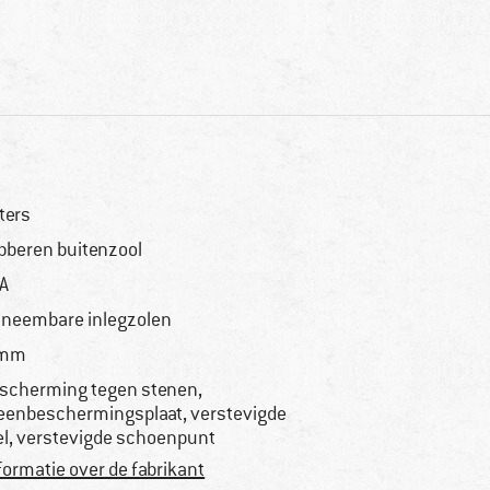
ters
bberen buitenzool
A
tneembare inlegzolen
 mm
scherming tegen stenen,
eenbeschermingsplaat, verstevigde
el, verstevigde schoenpunt
formatie over de fabrikant