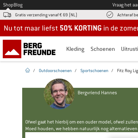
Naar
Shop
Blog
Vraag het a
Gratis verzending vanaf € 69 (NL)
Achteraf b
Nu tot maar liefst -50% in de zomersale!
Kleding
Schoenen
Uitrust
Startpagina
/
Outdoorschoenen
/
Sportschoenen
/
Fitz Roy Li
Bergvriend Hannes
Ofwel gaat het hierbij om een ouder model, ofwel zullen
Moed houden, we hebben natuurlijk nog alternatieven v