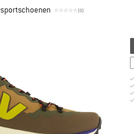
ltisportschoenen
(0)