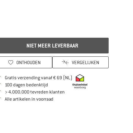
NIET MEER LEVERBAAR
ONTHOUDEN
VERGELIJKEN
Vind hier de verzendinformatie
Gratis verzending vanaf € 69 (NL)
Vind de betalingsinformatie hier! Opent in
100 dagen bedenktijd
> 4.000.000 tevreden klanten
Alle artikelen in voorraad