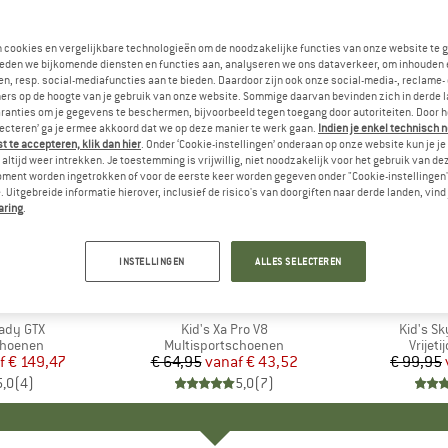
n cookies en vergelijkbare technologieën om de noodzakelijke functies van onze website te 
eden we bijkomende diensten en functies aan, analyseren we ons dataverkeer, om inhouden 
n, resp. social-mediafuncties aan te bieden. Daardoor zijn ook onze social-media-, reclame-
ers op de hoogte van je gebruik van onze website. Sommige daarvan bevinden zich in derde 
ranties om je gegevens te beschermen, bijvoorbeeld tegen toegang door autoriteiten. Door h
lecteren’ ga je ermee akkoord dat we op deze manier te werk gaan.
Indien je enkel technisch 
 te accepteren, klik dan hier
. Onder ‘Cookie-instellingen’ onderaan op onze website kun je 
altijd weer intrekken. Je toestemming is vrijwillig, niet noodzakelijk voor het gebruik van d
oment worden ingetrokken of voor de eerste keer worden gegeven onder "Cookie-instellingen
 Uitgebreide informatie hierover, inclusief de risico's van doorgiften naar derde landen, vind 
aring
.
tot -33%
tot -30%
Korting
Korting
INSTELLINGEN
ALLES SELECTEREN
AG
MERK
SALOMON
ady GTX
Artikel
Kid's Xa Pro V8
Artikel
Kid's S
p
choenen
Productgroep
Multisportschoenen
Produ
Vrijet
f
ijs
rlaagde prijs
€ 149,47
€ 64,95
vanaf
Prijs
Verlaagde prijs
€ 43,52
€ 99,95
5,0
(
4
)
5,0
(
7
)