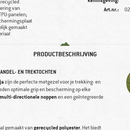
kennisgeving:
erecycled
oering van
Art.nr.:
02
 TPU-panelen;
chermingsplaat
elijk gemaakt
riaal
PRODUCTBESCHRIJVING
WANDEL- EN TREKTOCHTEN
ja
zijn de perfecte metgezel voor je trekking- en
eden optimale grip en bescherming op elke
multi-directionele noppen
en een geïntegreerde
gerecycled polyester
iaal gemaakt van
. Het biedt