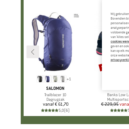
Wij gebruike
Bovendien bi
personalisere
analysepartn
voldoende ga
van ‘Alles se
cookies wenst
geven en ook 
kan op elk m
onze website.
privacyverkl
tot -35%
Korting
+
1
MERK
SALOMON
MERK
HANW
Artikel
Trailblazer 10
Artikel
Banks Low L
Productgroep
Dagrugzak
Productgroe
Multisports
vanaf
€ 61,70
Prijs
€ 229,95
vana
Pr
Ve
5,0
(
6
)