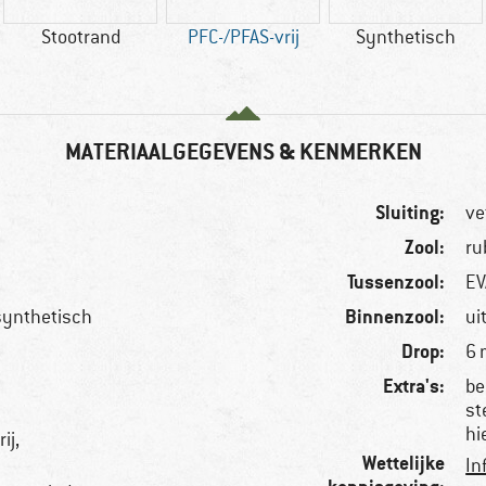
Stootrand
PFC-/PFAS-vrij
Synthetisch
MATERIAALGEGEVENS & KENMERKEN
Sluiting:
ve
Zool:
ru
Tussenzool:
EV
Binnenzool:
 synthetisch
ui
Drop:
6
Extra's:
be
st
hi
ij,
Wettelijke
In