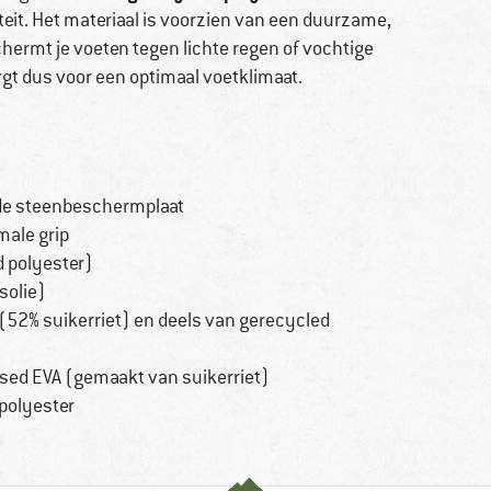
iteit. Het materiaal is voorzien van een duurzame,
hermt je voeten tegen lichte regen of vochtige
gt dus voor een optimaal voetklimaat.
n
de steenbeschermplaat
male grip
d polyester)
solie)
(52% suikerriet) en deels van gerecycled
ased EVA (gemaakt van suikerriet)
polyester