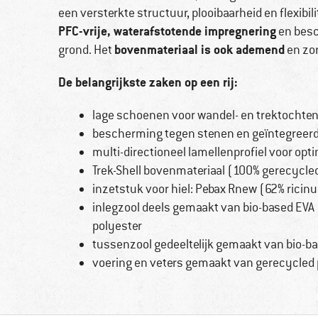
een versterkte structuur, plooibaarheid en flexibil
PFC-vrije, waterafstotende impregnering
en besc
bovenmateriaal is ook ademend
grond. Het
en zor
De belangrijkste zaken op een rij:
lage schoenen voor wandel- en trektochte
bescherming tegen stenen en geïntegreer
multi-directioneel lamellenprofiel voor opti
Trek-Shell bovenmateriaal (100% gerecycle
inzetstuk voor hiel: Pebax Rnew (62% ricinu
inlegzool deels gemaakt van bio-based EVA 
polyester
tussenzool gedeeltelijk gemaakt van bio-b
voering en veters gemaakt van gerecycled 