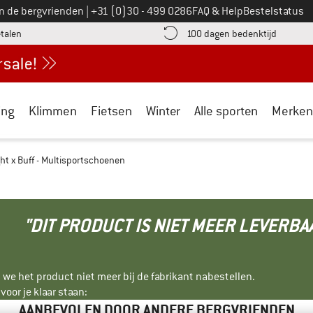
Bel ons op
an de bergvrienden
|
+31 (0)30 - 499 0286
FAQ & Help
Bestelstatus
vind de betalingsinformatie hier! Opent in een infovak
Vind de b
etalen
100 dagen bedenktijd
ing
Klimmen
Fietsen
Winter
Alle sporten
Merken
ght x Buff - Multisportschoenen
"DIT PRODUCT IS NIET MEER LEVERBA
 we het product niet meer bij de fabrikant nabestellen.
oor je klaar staan:
AANBEVOLEN DOOR ANDERE BERGVRIENDEN