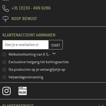
+31 (0)30 - 499 0286
KOOP BEWUST
KLANTENACCOUNT AANMAKEN
Vul je e-mailadres hier in en maak in de volgende stap je klanten
E-mailadres
Welkomstkorting van € 5,- **
Exclusieve toegang tot kortingsacties
Sla producten op je verlanglijstje op
Verjaardagsverrassing
KLANTENSERVICE