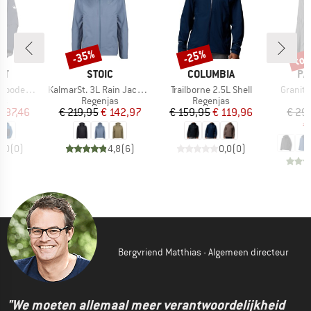
tot
-35%
-25%
Korting
Korting
Kort
MERK
MERK
ME
UT
STOIC
COLUMBIA
PA
Artikel
Artikel
Artikel
d Jacket
KalmarSt. 3L Rain Jacket II
Trailborne 2.5L Shell
Granite
tgroep
Productgroep
Productgroep
P
as
Regenjas
Regenjas
R
ijs
rlaagde prijs
Prijs
Verlaagde prijs
Prijs
Verlaagde prijs
 187,46
€ 219,95
€ 142,97
€ 159,95
€ 119,96
€ 29
€
0,0
(
0
)
4,8
(
6
)
0,0
(
0
)
Bergvriend Matthias - Algemeen directeur
"We moeten allemaal meer verantwoordelijkheid