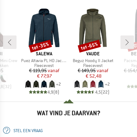
tot -35%
tot -65%
-2
Korting
Korting
Kort
MERK
MERK
ME
JI
SALEWA
VAUDE
BE
Artikel
Artikel
Artikel
 Mini-Crew
Puez Altavia PL HD Jacket
Beguz Hoody II Jacket
Pacsma
roep
Productgroep
Productgroep
Pro
kken
Fleecevest
Fleecevest
Re
ijs
Prijs
Verlaagde prijs
Prijs
Verlaagde prijs
95
€ 119,95
vanaf
€ 149,95
vanaf
€ 154,
€ 77,97
€ 52,48
+
2
+
2
,8
(
32
)
4,9
(
8
)
4,5
(
22
)
WAT VIND JE DAARVAN?
STEL EEN VRAAG