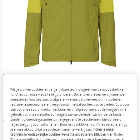
Gedetailleerde foto's
Wij gebruiken cookies en vergelijkbare technologieën om de noodzakelijke
functies van onze website te garanderen. Bovendien bieden we bijkomende
diensten en functies aan, analyseren we ons dataverkeer, om inhouden en
reclame te personaliseren, resp. social-mediafuncties aan te bieden. Daardoor
zijn ook onze social-media-, reclame- en analysepartners op de hoogte van je
Oorspronkelijke prijs :
Prijs:
€
229,95
gebruik van onze website. Sommige daarvan bevinden zich in derde landen
zonder voldoende garanties om je gegevens te beschermen, bijvoorbeeld
€
172,46
incl. BTW
tegen toegang door autoriteiten. Door het aanklikken van ‘Alles selecteren’ ga
Nederland. Informatie over de verzend
Gratis verzending
(NL)
je ermee akkoord dat we op deze manier te werk gaan.
Indien je enkel
technisch noodzakelijke cookies wenst te accepteren, klik dan hier
. Onder
‘Cookie-instellingen’ onderaan op onze website kun je je toestemming geven