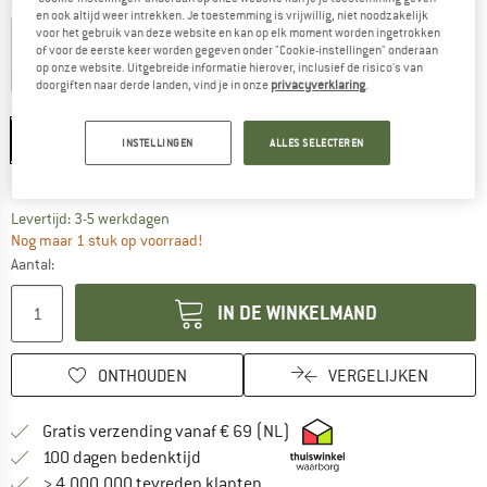
Kleur:
Dark Leaf
en ook altijd weer intrekken. Je toestemming is vrijwillig, niet noodzakelijk
voor het gebruik van deze website en kan op elk moment worden ingetrokken
of voor de eerste keer worden gegeven onder "Cookie-instellingen" onderaan
op onze website. Uitgebreide informatie hierover, inclusief de risico's van
-25%
-25%
-25%
doorgiften naar derde landen, vind je in onze
privacyverklaring
.
Maat:
S
S
M
L
XL
XXL
INSTELLINGEN
ALLES SELECTEREN
Maattabel
De link wordt geopend in een infovak en bevat le
Levertijd: 3-5 werkdagen
Nog maar 1 stuk op voorraad!
Aantal:
IN DE WINKELMAND
ONTHOUDEN
VERGELIJKEN
Vind hier de verzendinform
Gratis verzending vanaf € 69 (NL)
Vind de betalingsinformatie hier! Opent
100 dagen bedenktijd
> 4.000.000 tevreden klanten