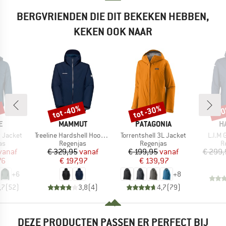
BERGVRIENDEN DIE DIT BEKEKEN HEBBEN,
KEKEN OOK NAAR
%
tot -40%
tot -30%
-3
Korting
Korting
Kort
MERK
MERK
M
E
MAMMUT
PATAGONIA
H
Artikel
Artikel
Artikel
 Jacket
Treeline Hardshell Hooded Jacket
Torrentshell 3L Jacket
L.I.M 
tgroep
Productgroep
Productgroep
P
as
Regenjas
Regenjas
R
ijs
rlaagde prijs
Prijs
Verlaagde prijs
Prijs
Verlaagde prijs
vanaf
€ 329,95
vanaf
€ 199,95
vanaf
€ 299,
76
€ 197,97
€ 139,97
+
6
+
8
,7
(
52
)
3,8
(
4
)
4,7
(
79
)
DEZE PRODUCTEN PASSEN ER PERFECT BIJ