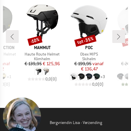
%
tot -35%
tot
-10%
Korting
Korting
Kort
MERK
MERK
TECTION
MAMMUT
POC
Artikel
Artikel
Ar
PS Helmet
Haute Route Helmet
Obex MIPS
F
ctgroep
Productgroep
Productgroep
P
lm
Klimhelm
Skihelm
S
ijs
rlaagde prijs
Prijs
Verlaagde prijs
Prijs
Verlaagde prijs
vanaf
€ 139,95
€ 125,96
€ 199,95
vanaf
€ 24
42
€ 136,47
€
+
1
+
3
0,0
(
0
)
0,0
(
0
)
0,0
(
0
)
Bergvriendin Lisa - Verzending