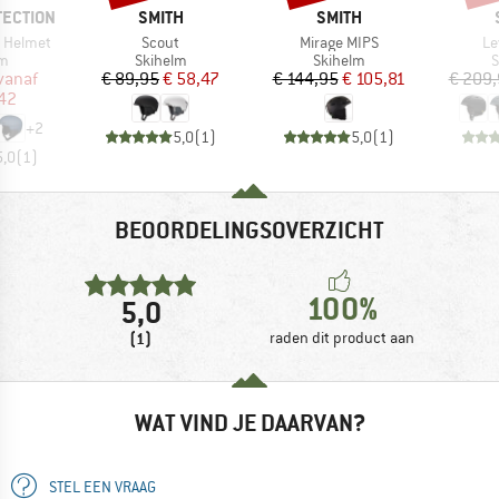
MERK
MERK
TECTION
SMITH
SMITH
Artikel
Artikel
Art
s Helmet
Scout
Mirage MIPS
Le
ctgroep
Productgroep
Productgroep
P
lm
Skihelm
Skihelm
S
ijs
rlaagde prijs
Prijs
Verlaagde prijs
Prijs
Verlaagde prijs
vanaf
€ 89,95
€ 58,47
€ 144,95
€ 105,81
€ 209
,42
+
2
5,0
(
1
)
5,0
(
1
)
5,0
(
1
)
BEOORDELINGSOVERZICHT
100%
5,0
(1)
raden dit product aan
WAT VIND JE DAARVAN?
STEL EEN VRAAG