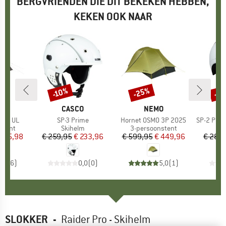
BERGVRIENDEN DIE DIT BEKEKEN HEBBEN,
KEKEN OOK NAAR
-25%
-4
-10%
Korting
Korting
Kort
K
C
MERK
CASCO
MERK
NEMO
T 3P UL
Artikel
SP-3 Prime
Artikel
Hornet OSMO 3P 2025
Artikel
SP-2 Photomatic Prime 
oep
stent
Productgroep
Skihelm
Productgroep
3-persoonstent
P
S
ijs
rlaagde prijs
 245,98
€ 259,95
Prijs
Verlaagde prijs
€ 233,96
€ 599,95
Prijs
Verlaagde prijs
€ 449,96
€ 289
3,8
(
6
)
0,0
(
0
)
5,0
(
1
)
SLOKKER
-
Raider Pro - Skihelm