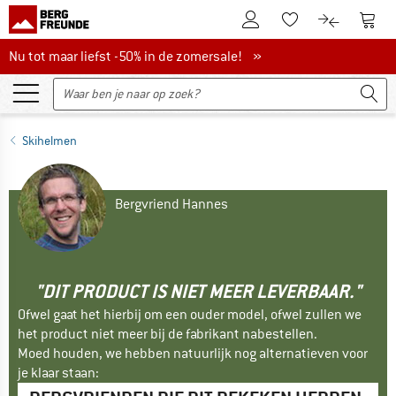
De klantenaccount
Naar
Naar de verlanglijs
Naar de pro
Nu tot maar liefst -50% in de zomersale!
Nu tot maar liefst -50% in de zomersale! »
Skihelmen
Bergvriend Hannes
"DIT PRODUCT IS NIET MEER LEVERBAAR."
Ofwel gaat het hierbij om een ouder model, ofwel zullen we
het product niet meer bij de fabrikant nabestellen.
Moed houden, we hebben natuurlijk nog alternatieven voor
je klaar staan: