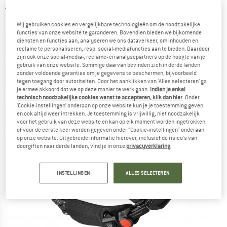
5,0
(1)
Wij gebruiken cookies en vergelijkbare technologieën om de noodzakelijke
functies van onze website te garanderen. Bovendien bieden we bijkomende
diensten en functies aan, analyseren we ons dataverkeer, om inhouden en
reclame te personaliseren, resp. social-mediafuncties aan te bieden. Daardoor
zijn ook onze social-media-, reclame- en analysepartners op de hoogte van je
gebruik van onze website. Sommige daarvan bevinden zich in derde landen
zonder voldoende garanties om je gegevens te beschermen, bijvoorbeeld
tegen toegang door autoriteiten. Door het aanklikken van ‘Alles selecteren’ ga
je ermee akkoord dat we op deze manier te werk gaan.
Indien je enkel
technisch noodzakelijke cookies wenst te accepteren, klik dan hier
. Onder
‘Cookie-instellingen’ onderaan op onze website kun je je toestemming geven
en ook altijd weer intrekken. Je toestemming is vrijwillig, niet noodzakelijk
voor het gebruik van deze website en kan op elk moment worden ingetrokken
of voor de eerste keer worden gegeven onder "Cookie-instellingen" onderaan
op onze website. Uitgebreide informatie hierover, inclusief de risico's van
doorgiften naar derde landen, vind je in onze
privacyverklaring
.
INSTELLINGEN
ALLES SELECTEREN