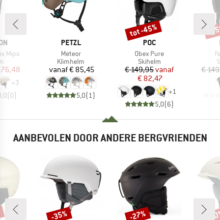
tot -45%
-3
Korting
Kort
MERK
MERK
ON
PETZL
POC
Artikel
Artikel
Ar
ex Mips
Meteor
Obex Pure
F
ctgroep
Productgroep
Productgroep
P
lm
Klimhelm
Skihelm
S
ijs
rlaagde prijs
Prijs
Prijs
Verlaagde prijs
 76,48
vanaf
€ 85,45
€ 149,95
vanaf
€ 149
€ 82,47
+
3
+
1
0,0
(
0
)
5,0
(
1
)
5,0
(
6
)
AANBEVOLEN DOOR ANDERE BERGVRIENDEN
%
-35%
-27%
-1
Korting
Korting
Kort