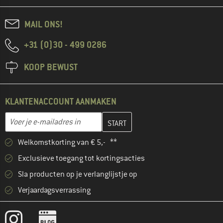
MAIL ONS!
+31 (0)30 - 499 0286
KOOP BEWUST
KLANTENACCOUNT AANMAKEN
Vul je e-mailadres hier in en maak in de volgende stap je klanten
E-mailadres
Welkomstkorting van € 5,- **
Exclusieve toegang tot kortingsacties
Sla producten op je verlanglijstje op
Verjaardagsverrassing