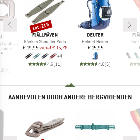
tot -21%
Korting
MERK
MERK
ME
FJÄLLRÄVEN
DEUTER
FJÄ
D
Artikel
Artikel
Artike
Kånken Shoulder Pads
Helmet Holder
Kånk
arabiner
Prijs
Verlaagde prijs
Prijs
€ 19,95
vanaf
€ 15,76
€ 15,95
ep
rabiner
ijs
35
+
4
4,6
(
11
)
4,6
(
5
)
4,8
(
4
)
AANBEVOLEN DOOR ANDERE BERGVRIENDEN