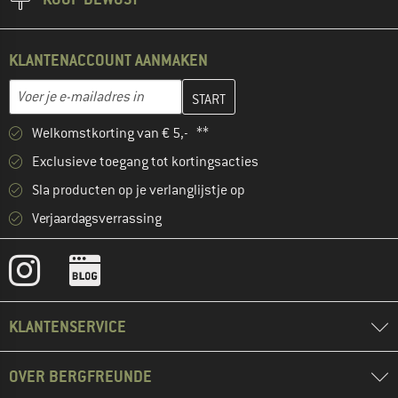
KLANTENACCOUNT AANMAKEN
Vul je e-mailadres hier in en maak in de volgende stap je klanten
E-mailadres
Welkomstkorting van € 5,- **
Exclusieve toegang tot kortingsacties
Sla producten op je verlanglijstje op
Verjaardagsverrassing
KLANTENSERVICE
OVER BERGFREUNDE