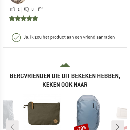
1
0
Ja, ik zou het product aan een vriend aanraden
BERGVRIENDEN DIE DIT BEKEKEN HEBBEN,
KEKEN OOK NAAR
tot
-20%
Korting
Kort