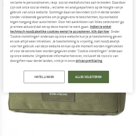
reclame te personaliseren, resp. social-mediafuncties aan te bieden. Daardoor
5,0
(1)
zijn ook onze social-media-, reclame- en analysepartners op de hoogte van je
gebruik van onze website. Sommige daarvan bevinden zich in derde landen
zonder voldoende garanties om je gegevens te beschermen, bijvoorbeeld
tegen toegang door autoriteiten. Door het aanklikken van ‘Alles selecteren’ ga
je ermee akkoord dat we op deze manier te werk gaan.
Indien je enkel
technisch noodzakelijke cookies wenst te accepteren, klik dan hier
. Onder
‘Cookie-instellingen’ onderaan op onze website kun je je toestemming geven
en ook altijd weer intrekken. Je toestemming is vrijwillig, niet noodzakelijk
voor het gebruik van deze website en kan op elk moment worden ingetrokken
of voor de eerste keer worden gegeven onder "Cookie-instellingen" onderaan
op onze website. Uitgebreide informatie hierover, inclusief de risico's van
doorgiften naar derde landen, vind je in onze
privacyverklaring
.
INSTELLINGEN
ALLES SELECTEREN