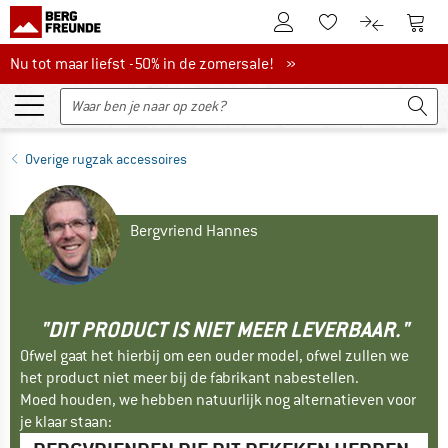
De klantenaccount
Naar
Naar de verlanglijs
Naar de pro
Nu tot maar liefst -50% in de zomersale!
Nu tot maar liefst -50% in de zomersale! »
Overige rugzak accessoires
Bergvriend Hannes
"DIT PRODUCT IS NIET MEER LEVERBAAR."
Ofwel gaat het hierbij om een ouder model, ofwel zullen we
het product niet meer bij de fabrikant nabestellen.
Moed houden, we hebben natuurlijk nog alternatieven voor
je klaar staan: