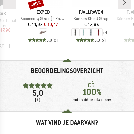
-30%
Korting
MERK
MERK
ME
EXPED
FJÄLLRÄVEN
FJÄ
BAK
Artikel
Artikel
Artikel
Accessory Strap (2-Pack)
Kånken Chest Strap
Kånken R
tor Panel
Prijs
Verlaagde prijs
Prijs
€ 14,95
€ 10,47
€ 12,95
groep
mer
ijs
rlaagde prijs
 47,96
+
4
5,0
(
8
)
5,0
(
5
)
5,0
(
1
)
BEOORDELINGSOVERZICHT
100%
5,0
(1)
raden dit product aan
WAT VIND JE DAARVAN?