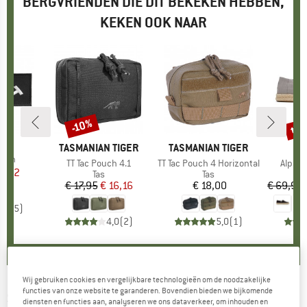
BERGVRIENDEN DIE DIT BEKEKEN HEBBEN,
KEKEN OOK NAAR
tot
-10%
Korting
Kort
TA
MERK
TASMANIAN TIGER
MERK
TASMANIAN TIGER
atch
Artikel
TT Tac Pouch 4.1
Artikel
TT Tac Pouch 4 Horizontal
Artikel
Alparg
ijs
rlaagde prijs
8,42
Productgroep
Tas
Productgroep
Tas
P
S
€ 17,95
Prijs
Verlaagde prijs
€ 16,16
€ 18,00
Prijs
€ 69,95
4,8
(
5
)
4,0
(
2
)
5,0
(
1
)
Wij gebruiken cookies en vergelijkbare technologieën om de noodzakelijke
functies van onze website te garanderen. Bovendien bieden we bijkomende
SAVOTTA
-
Horizontal Pouch - Pakzak
diensten en functies aan, analyseren we ons dataverkeer, om inhouden en