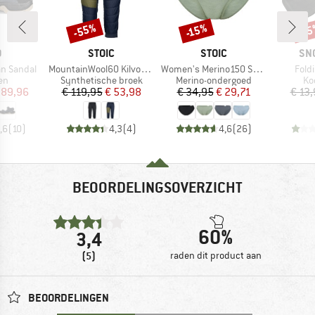
-55%
-15%
-1
Korting
Korting
Kort
K
MERK
MERK
ME
O
STOIC
STOIC
SN
Artikel
Artikel
Artik
an Sandal
MountainWool60 KilvoSt. II Padded 3/4 Pants
Women's Merino150 SadjemSt. Brief
Fold
tgroep
Productgroep
Productgroep
Pr
en
Synthetische broek
Merino-ondergoed
Ko
ijs
rlaagde prijs
Prijs
Verlaagde prijs
Prijs
Verlaagde prijs
 89,96
€ 119,95
€ 53,98
€ 34,95
€ 29,71
€ 13
,6
(
10
)
4,3
(
4
)
4,6
(
26
)
BEOORDELINGSOVERZICHT
60%
3,4
(5)
raden dit product aan
BEOORDELINGEN