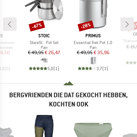
-47%
-28%
-1
Korting
Korting
Kort
M
O
MERK
MERK
US
STOIC
PRIMUS
Artikel
Titaniu
Artikel
Artikel
luminium
StareSt. Pot Set
Essential Trek Pot 1.0
€ 15
p
Productgroep
Productgroep
ssoires
Pan
Pan
ijs
rlaagde prijs
Prijs
Verlaagde prijs
Prijs
Verlaagde prijs
 8,50
€ 49,95
€ 26,47
€ 49,95
€ 35,96
0,0
(
0
)
5,0
(
1
)
3,7
(
3
)
BERGVRIENDEN DIE DAT GEKOCHT HEBBEN,
KOCHTEN OOK