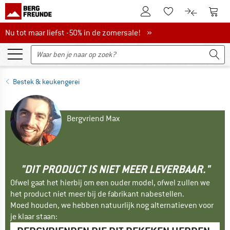
De klantenaccount
Naar
Naar de verlanglijs
Naar de pro
Nu tot maar liefst -50% in de zomersale!
Nu tot maar liefst -50% in de zomersale! »
Bestek & keukengerei
Bergvriend Max
"DIT PRODUCT IS NIET MEER LEVERBAAR."
Ofwel gaat het hierbij om een ouder model, ofwel zullen we
het product niet meer bij de fabrikant nabestellen.
Moed houden, we hebben natuurlijk nog alternatieven voor
je klaar staan: