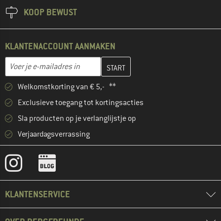
KOOP BEWUST
KLANTENACCOUNT AANMAKEN
Vul je e-mailadres hier in en maak in de volgende stap je klanten
E-mailadres
Welkomstkorting van € 5,- **
Exclusieve toegang tot kortingsacties
Sla producten op je verlanglijstje op
Verjaardagsverrassing
KLANTENSERVICE