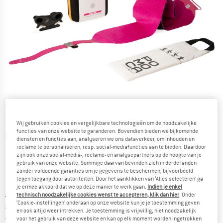
Wij gebruiken cookies en vergelijkbare technologieën om de noodzakelijke
functies van onze website te garanderen. Bovendien bieden we bijkomende
Gedetailleerde foto's
diensten en functies aan, analyseren we ons dataverkeer, om inhouden en
reclame te personaliseren, resp. social-mediafuncties aan te bieden. Daardoor
zijn ook onze social-media-, reclame- en analysepartners op de hoogte van je
gebruik van onze website. Sommige daarvan bevinden zich in derde landen
zonder voldoende garanties om je gegevens te beschermen, bijvoorbeeld
tegen toegang door autoriteiten. Door het aanklikken van ‘Alles selecteren’ ga
je ermee akkoord dat we op deze manier te werk gaan.
Indien je enkel
Oorspronkelijke prijs :
Prijs:
€
259,95
technisch noodzakelijke cookies wenst te accepteren, klik dan hier
. Onder
‘Cookie-instellingen’ onderaan op onze website kun je je toestemming geven
€
233,96
incl. BTW
en ook altijd weer intrekken. Je toestemming is vrijwillig, niet noodzakelijk
Nederland. Informatie over de verzend
Gratis verzending
(NL)
voor het gebruik van deze website en kan op elk moment worden ingetrokken