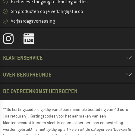
Exclusieve toegang tot kortingsacties
Sla producten op je verlanglijstje op
Verjaardagsverrassing
KLANTENSERVICE
OVER BERGFREUNDE
DE OVEREENKOMST HERROEPEN
**De kortingscode is geldig vanaf een minimale besteding van 40 euro
(na retouren). Kortingscodes voor het aanmaken van een
klantenaccount kunnen slechts eenmaal per persoon en bestelling
worden gebruikt. Is niet geldig op artikelen uit de categorieën 'Boeken &