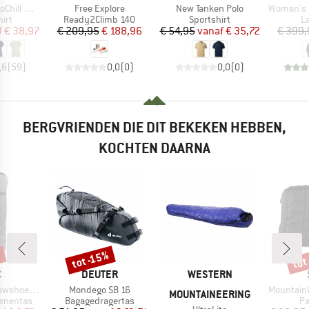
Artikel
Artikel
Artikel
 Loose Tee St
Free Explore
New Tanken Polo
Women's Do
groep
Productgroep
Productgroep
P
irt
Ready2Climb 140
Sportshirt
L
ijs
rlaagde prijs
Prijs
Verlaagde prijs
Prijs
Verlaagde prijs
f
€ 38,97
€ 209,95
€ 188,96
€ 54,95
vanaf
€ 35,72
€ 399,
,6
(
59
)
0,0
(
0
)
0,0
(
0
)
BERGVRIENDEN DIE DIT BEKEKEN HEBBEN,
KOCHTEN DAARNA
%
tot
tot -15%
Korting
Kort
K
MERK
MERK
C
DEUTER
WESTERN
Artikel
Artikel
wshoe Bag
Mondego SB 16
MountainWool Nyk
MOUNTAINEERING
p
Productgroep
Pr
enentas
Bagagedragertas
Pa
Artikel