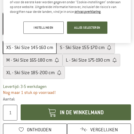
of voor de eerste keer worden gegeven onder "Cookie-instellingen" onderaan
op onze website. Uitgebreide informatie hierover, inclusief de risico's van
Kleur:
Pink
doorgiften naar derde landen, vind je in onze
privacyverklaring
.
INSTELLINGEN
ALLES SELECTEREN
-10%
Maat:
XS - Ski Size 145-160 cm
XS - Ski Size 145-160 cm
S - Ski Size 155-170 cm
M - Ski Size 165-180 cm
L - Ski Size 175-190 cm
XL - Ski Size 185-200 cm
De link wordt geopend in een infovak en bevat le
Levertijd: 3-5 werkdagen
Nog maar 1 stuk op voorraad!
Aantal:
IN DE WINKELMAND
ONTHOUDEN
VERGELIJKEN