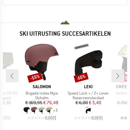
SKI UITRUSTING SUCCESARTIKELEN
-55%
-3
-10%
Korting
Korting
Kort
K
MERK
MERK
MERK
A
SALOMON
LEKI
SWEET 
Artikel
Artikel
Artikel
ers 70/30
Brigade Index Mips
Speed Lock + / 2+ Lever
Switche
ep
Productgroep
Productgroep
P
ergoed
Skihelm
Reserveonderdeel
S
ijs
rlaagde prijs
Prijs
Verlaagde prijs
Prijs
Verlaagde prijs
20,36
€ 169,95
€ 76,48
€ 6,00
€ 5,40
€ 268
+
3
,3
(
89
)
0,0
(
0
)
0,0
(
0
)