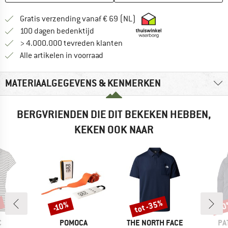
Vind hier de verzendinform
Gratis verzending vanaf € 69 (NL)
Vind de betalingsinformatie hier! Opent
100 dagen bedenktijd
> 4.000.000 tevreden klanten
Alle artikelen in voorraad
MATERIAALGEGEVENS & KENMERKEN
BERGVRIENDEN DIE DIT BEKEKEN HEBBEN,
KEKEN OOK NAAR
%
tot -35%
-10%
-1
Korting
Korting
Kort
K
MERK
MERK
ME
C
POMOCA
THE NORTH FACE
PA