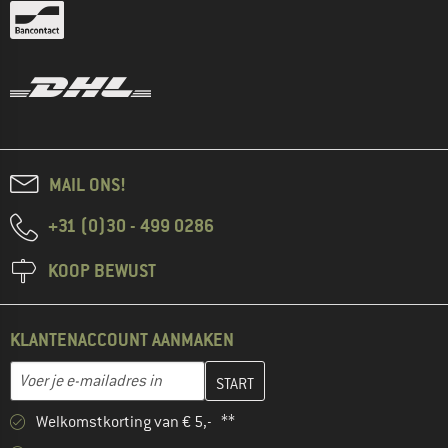
MAIL ONS!
+31 (0)30 - 499 0286
KOOP BEWUST
KLANTENACCOUNT AANMAKEN
Vul je e-mailadres hier in en maak in de volgende stap je klanten
E-mailadres
Welkomstkorting van € 5,- **