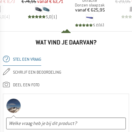
UltraLite
ijs
rlaagde prijs
Prijs
Verlaagde prijs
af
€ 8,73
€ 74,95
vanaf
€ 63,71
€ 29,95
Productgroep
Donzen slaapzak
Prijs
vanaf
€ 625,95
5,0
(
4
)
5,0
(
1
)
5,0
(
6
)
WAT VIND JE DAARVAN?
STEL EEN VRAAG
SCHRIJF EEN BEOORDELING
DEEL EEN FOTO