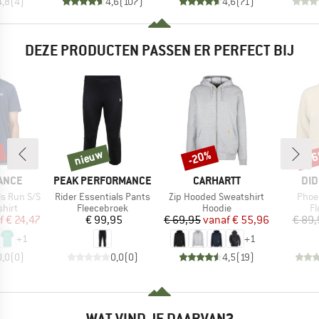
4,8
(
4
)
4,6
(
107
)
4,6
(
71
)
DEZE PRODUCTEN PASSEN ER PERFECT BIJ
%
nieuw
-20%
-5
nieuw
Korting
Kort
MERK
MERK
ME
ANCE
PEAK PERFORMANCE
CARHARTT
DID
Artikel
Artikel
Artike
ls Run S/S
Rider Essentials Pants
Zip Hooded Sweatshirt
Phoen
roep
Productgroep
Productgroep
Pr
hirt
Fleecebroek
Hoodie
Fl
ijs
rlaagde prijs
Prijs
Prijs
Verlaagde prijs
f
€ 24,47
€ 99,95
€ 69,95
vanaf
€ 55,96
€ 89,
+
1
+
1
0,0
(
0
)
0,0
(
0
)
4,5
(
19
)
WAT VIND JE DAARVAN?