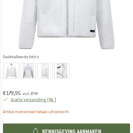
Gedetailleerde foto's
Prijs:
€
179,95
incl. BTW
Nederland. Informatie over de verzend
Gratis verzending
(NL)
De link wordt geopend in een infova
Artikel momenteel helaas uitverkocht.
KENNISGEVING AANMAKEN