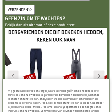
VERZENDEN
GEEN ZIN OM TE WACHTEN?
Bekijk dan als alternatief deze producten:
BERGVRIENDEN DIE DIT BEKEKEN HEBBEN,
KEKEN OOK NAAR
-15%
-10%
-1
Korting
Korting
Kort
ED
MERK
PEAK PERFORMANCE
MERK
PEDALED
M
P
 Jersey
Artikel
Tech Jogger Pants
Artikel
Odyssey Training Bib
Artike
Eleme
Wij gebruiken cookies en vergelijkbare technologieën om de noodzakelijke
tgroep
irt
Productgroep
Trekkingbroek
Productgroep
Fietsbroek
Pr
Fi
functies van onze website te garanderen. Bovendien bieden we bijkomende
ijs
rlaagde prijs
197,96
€ 119,95
Prijs
Verlaagde prijs
€ 101,96
€ 184,95
Prijs
Verlaagde prijs
€ 166,46
€ 174
diensten en functies aan, analyseren we ons dataverkeer, om inhouden en
reclame te personaliseren, resp. social-mediafuncties aan te bieden. Daardoor
zijn ook onze social-media-, reclame- en analysepartners op de hoogte van je
gebruik van onze website. Sommige daarvan bevinden zich in derde landen