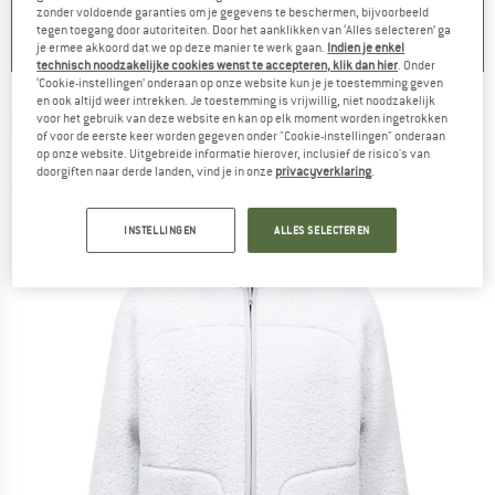
0,0
(
0
)
0,0
(
0
)
0,0
(
0
)
zonder voldoende garanties om je gegevens te beschermen, bijvoorbeeld
tegen toegang door autoriteiten. Door het aanklikken van ‘Alles selecteren’ ga
je ermee akkoord dat we op deze manier te werk gaan.
Indien je enkel
technisch noodzakelijke cookies wenst te accepteren, klik dan hier
. Onder
‘Cookie-instellingen’ onderaan op onze website kun je je toestemming geven
en ook altijd weer intrekken. Je toestemming is vrijwillig, niet noodzakelijk
PEAK PERFORMANCE
-
voor het gebruik van deze website en kan op elk moment worden ingetrokken
Wildrush Pile Jacket -
of voor de eerste keer worden gegeven onder "Cookie-instellingen" onderaan
Fleecevest
op onze website. Uitgebreide informatie hierover, inclusief de risico's van
doorgiften naar derde landen, vind je in onze
privacyverklaring
.
(0)
INSTELLINGEN
ALLES SELECTEREN