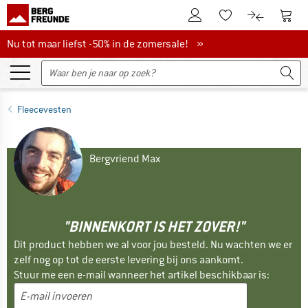
De klantenaccount
Naar
Naar de verlanglijs
Naar de pro
Nu tot maar liefst -50% in de zomersale!
Nu tot maar liefst -50% in de zomersale! »
Fleecevesten
Bergvriend Max
"BINNENKORT IS HET ZOVER!"
Dit product hebben we al voor jou besteld. Nu wachten we er
zelf nog op tot de eerste levering bij ons aankomt.
Stuur me een e-mail wanneer het artikel beschikbaar is: