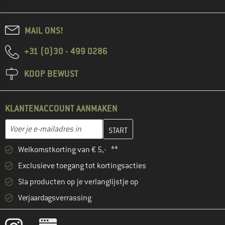
MAIL ONS!
+31 (0)30 - 499 0286
KOOP BEWUST
KLANTENACCOUNT AANMAKEN
Vul je e-mailadres hier in en maak in de volgende stap je klanten
E-mailadres
Welkomstkorting van € 5,- **
Exclusieve toegang tot kortingsacties
Sla producten op je verlanglijstje op
Verjaardagsverrassing