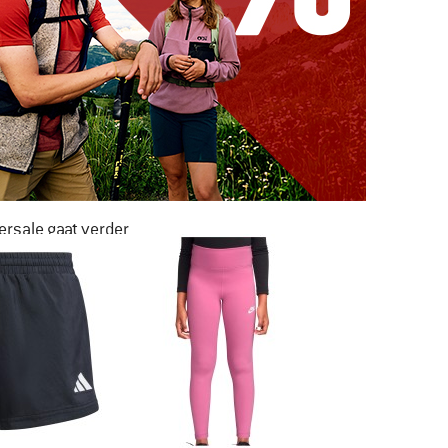
rsale gaat verder
AR LIEFST -50%
NAAR DE SALE