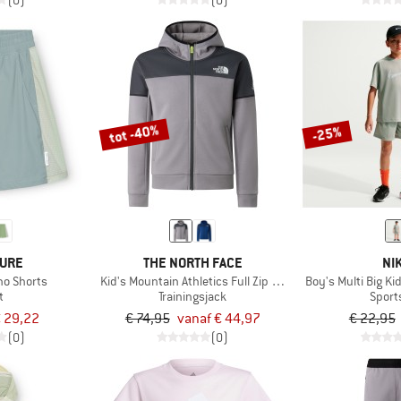
(0)
(0)
tot -40%
-25%
TURE
THE NORTH FACE
NI
no Shorts
Kid's Mountain Athletics Full Zip Hoodie
Boy's Multi Big Kid
t
Trainingsjack
Sport
 29,22
€ 74,95
vanaf € 44,97
€ 22,95
(0)
(0)