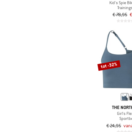
(18)
Wielrennen
Kid's Spie Bi
Training
(349)
Wintersport
€ 78,95
€
(381)
Zwemmen
tot -32%
THE NORT
Girl's Fl
Sportb
€ 24,95
vana