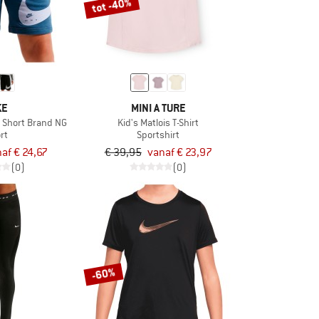
tot -40%
KE
MINI A TURE
T Short Brand NG
Kid's Matlois T-Shirt
rt
Sportshirt
af € 24,67
€ 39,95
vanaf € 23,97
(0)
(0)
-60%