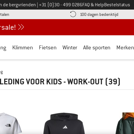
Bel ons op
an de bergvrienden
|
+31 (0)30 - 499 0286
FAQ & Help
Bestelstatus
vind de betalingsinformatie hier! Opent in een infovak
Vind de b
etalen
100 dagen bedenktijd
ing
Klimmen
Fietsen
Winter
Alle sporten
Merken
ng
EDING VOOR KIDS - WORK-OUT
(39)