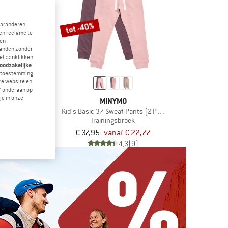
tot -40%
garanderen.
en reclame te
 en
landen zonder
et aanklikken
noodzakelijke
je toestemming
eze website en
" onderaan op
je in onze
KE
MINYMO
 FT Jogger LBR
Kid's Basic 37 Sweat Pants (2-Pack)
dsbroek
Trainingsbroek
€ 29,96
€ 37,95
vanaf € 22,77
5,0
(1)
4,3
(9)