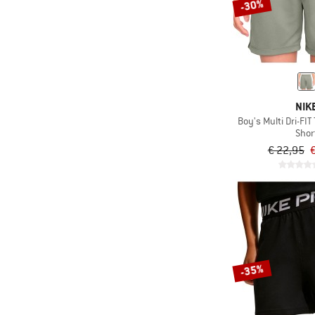
-30%
NIK
Boy's Multi Dri-FIT
Shor
€ 22,95
€
-35%