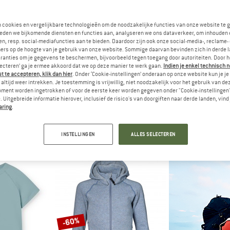
tot -40%
n cookies en vergelijkbare technologieën om de noodzakelijke functies van onze website te 
-25%
eden we bijkomende diensten en functies aan, analyseren we ons dataverkeer, om inhouden 
n, resp. social-mediafuncties aan te bieden. Daardoor zijn ook onze social-media-, reclame-
ers op de hoogte van je gebruik van onze website. Sommige daarvan bevinden zich in derde 
ranties om je gegevens te beschermen, bijvoorbeeld tegen toegang door autoriteiten. Door h
lecteren’ ga je ermee akkoord dat we op deze manier te werk gaan.
Indien je enkel technisch 
 te accepteren, klik dan hier
. Onder ‘Cookie-instellingen’ onderaan op onze website kun je 
altijd weer intrekken. Je toestemming is vrijwillig, niet noodzakelijk voor het gebruik van d
oment worden ingetrokken of voor de eerste keer worden gegeven onder "Cookie-instellingen
 Uitgebreide informatie hierover, inclusief de risico's van doorgiften naar derde landen, vind 
H FACE
ADIDAS
NI
aring
.
e S/S Tee
Kid's Small Logo Fleece Hoodie 225
Kid's Nsw Club
rt
Hoodie
Vrijetij
 15,37
€ 34,95
vanaf € 20,97
€ 39,95
INSTELLINGEN
ALLES SELECTEREN
5,0
(1)
5,0
(1)
-60%