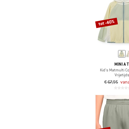
tot -40%
MINI A 
Kid's Matmulti Co
Vrijetijd
€ 67,95
vana