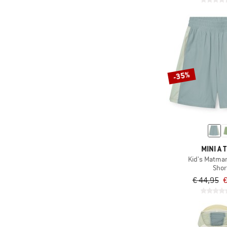
-35%
MINI A 
Kid's Matma
Shor
€ 44,95
€