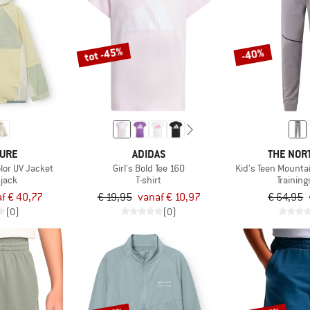
tot -45%
-40%
TURE
ADIDAS
THE NOR
lor UV Jacket
Girl's Bold Tee 160
Kid's Teen Mounta
sjack
T-shirt
Trainin
f € 40,77
€ 19,95
vanaf € 10,97
€ 64,95
(0)
(0)