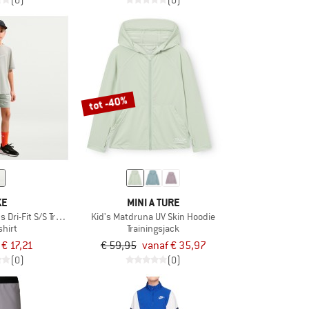
(0)
(0)
tot -40%
KE
MINI A TURE
s Dri-Fit S/S Training Top
Kid's Matdruna UV Skin Hoodie
shirt
Trainingsjack
€ 17,21
€ 59,95
vanaf € 35,97
(0)
(0)