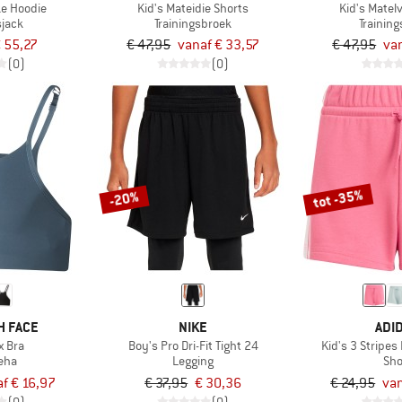
ke Hoodie
Kid's Mateidie Shorts
Kid's Matel
sjack
Trainingsbroek
Trainin
 55,27
€ 47,95
vanaf € 33,57
€ 47,95
van
(0)
(0)
tot -35%
-20%
H FACE
NIKE
ADI
ex Bra
Boy's Pro Dri-Fit Tight 24
Kid's 3 Stripes
eha
Legging
Sho
f € 16,97
€ 37,95
€ 30,36
€ 24,95
van