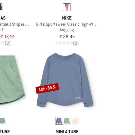
DAS
NIKE
ntial 3 Stripes Shorts
Girl's Sportswear Classic High-Waisted Leggings
rt
Legging
€ 17,47
€ 28,45
(0)
(0)
tot -35%
 TURE
MINI A TURE