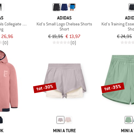
AS
ADIDAS
ADI
als Collegiate Typography
Kid's Small Logo Chelsea Shorts
Kid's Training Esse
ng
Short
Sho
 26,96
€ 19,95
€ 13,97
€ 24,95
(0)
(0)
tot -30%
tot -35%
UK
MINI A TURE
MINI A