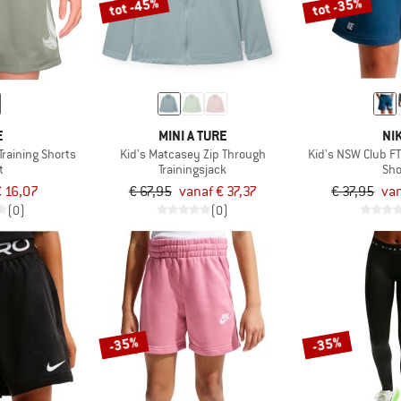
tot -45%
tot -35%
E
MINI A TURE
NI
 Training Shorts
Kid's Matcasey Zip Through
Kid's NSW Club F
t
Trainingsjack
Sho
 16,07
€ 67,95
vanaf € 37,37
€ 37,95
van
(0)
(0)
-35%
-35%