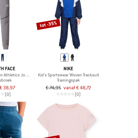
tot -35%
TH FACE
NIKE
in Athletics Joggers
Kid's Sportswear Woven Tracksuit
gsbroek
Trainingspak
€ 38,97
€ 74,95
vanaf € 48,72
(0)
(0)