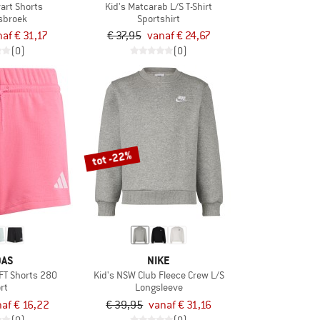
vart Shorts
Kid's Matcarab L/S T-Shirt
gsbroek
Sportshirt
af € 31,17
€ 37,95
vanaf € 24,67
(0)
(0)
tot -22%
DAS
NIKE
 FT Shorts 280
Kid's NSW Club Fleece Crew L/S
rt
Longsleeve
af € 16,22
€ 39,95
vanaf € 31,16