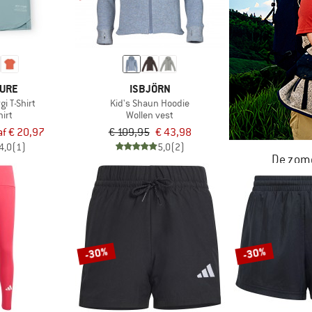
TURE
ISBJÖRN
gi T-Shirt
Kid's Shaun Hoodie
irt
Wollen vest
f € 20,97
€ 109,95
€ 43,98
4,0
(1)
5,0
(2)
De zome
NU TOT MA
-30%
-30%