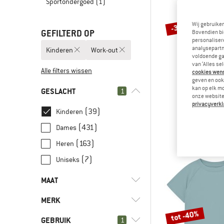
Sportondergoed
(1)
Wij gebruike
-30%
GEFILTERD OP
Bovendien bi
personalisere
analysepartn
Kinderen
Work-out
voldoende ga
van ‘Alles se
Alle filters wissen
cookies wenst
geven en ook 
kan op elk m
GESLACHT
1
onze website.
THE NORT
privacyverkl
Teen's Box Ns
(39)
Kinderen
T-shi
(431)
Dames
€ 21,95
€
(163)
Heren
(7)
Uniseks
MAAT
MERK
XS
S
M
L
XL
tot -40%
GEBRUIK
1