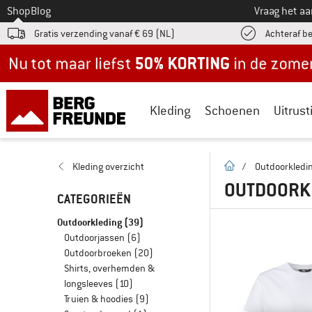
Naar
Shop
Blog
Vraag het a
Gratis verzending vanaf € 69 (NL)
Achteraf b
Nu tot maar liefst -50% in de zomersale!
Kleding
Schoenen
Uitrust
Startpagina
Kleding overzicht
/
Outdoorkledi
OUTDOORKL
CATEGORIEËN
Outdoorkleding
(39)
Outdoorjassen
(6)
Outdoorbroeken
(20)
Shirts, overhemden &
longsleeves
(10)
Truien & hoodies
(9)