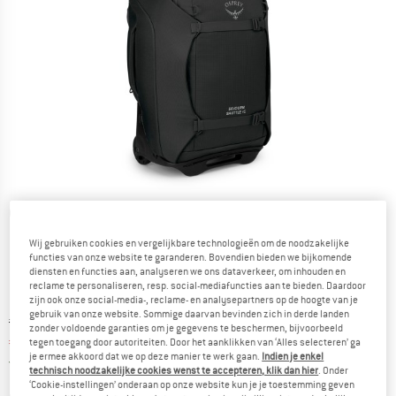
Gedetailleerde foto's
Wij gebruiken cookies en vergelijkbare technologieën om de noodzakelijke
functies van onze website te garanderen. Bovendien bieden we bijkomende
diensten en functies aan, analyseren we ons dataverkeer, om inhouden en
reclame te personaliseren, resp. social-mediafuncties aan te bieden. Daardoor
zijn ook onze social-media-, reclame- en analysepartners op de hoogte van je
gebruik van onze website. Sommige daarvan bevinden zich in derde landen
Oorspronkelijke prijs :
Prijs:
€
299,95
zonder voldoende garanties om je gegevens te beschermen, bijvoorbeeld
€
194,97
tegen toegang door autoriteiten. Door het aanklikken van ‘Alles selecteren’ ga
incl. BTW
je ermee akkoord dat we op deze manier te werk gaan.
Indien je enkel
Nederland. Informatie over de verzend
Gratis verzending
(NL)
technisch noodzakelijke cookies wenst te accepteren, klik dan hier
. Onder
‘Cookie-instellingen’ onderaan op onze website kun je je toestemming geven