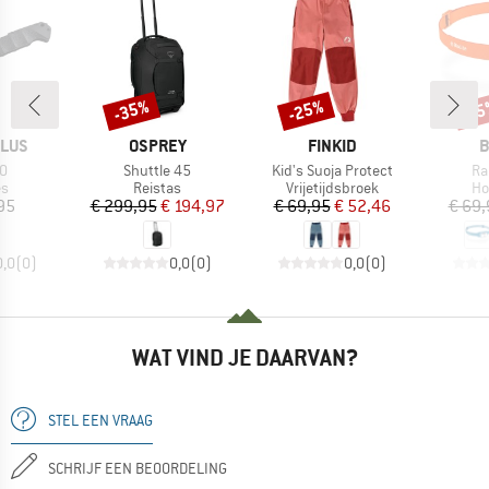
-35%
-25%
-1
Korting
Korting
Kort
MERK
MERK
M
PLUS
OSPREY
FINKID
B
Artikel
Artikel
Art
.0
Shuttle 45
Kid's Suoja Protect
Ra
ctgroep
Productgroep
Productgroep
Pr
s
Reistas
Vrijetijdsbroek
Ho
ijs
Prijs
Verlaagde prijs
Prijs
Verlaagde prijs
95
€ 299,95
€ 194,97
€ 69,95
€ 52,46
€ 69,
0,0
(
0
)
0,0
(
0
)
0,0
(
0
)
WAT VIND JE DAARVAN?
STEL EEN VRAAG
SCHRIJF EEN BEOORDELING