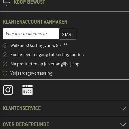
KOOP BEWUST
KLANTENACCOUNT AANMAKEN
Vul je e-mailadres hier in en maak in de volgende stap je klanten
E-mailadres
Welkomstkorting van € 5,- **
Exclusieve toegang tot kortingsacties
Sla producten op je verlanglijstje op
Verjaardagsverrassing
KLANTENSERVICE
OVER BERGFREUNDE