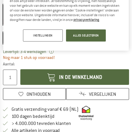
Kleur:
Black
en ook altijd weer intrekken. Je toestemming is vrijwillig, niet noodzakelijk
voor het gebruik van deze website en kan op elk moment worden ingetrokken
of voor de eerste keer worden gegeven onder "Cookie-instellingen" onderaan
op onze website. Uitgebreide informatie hierover, inclusief de risico's van
doorgiften naar derde landen, vind je in onze
privacyverklaring
.
-35%
Maat:
45 l
INSTELLINGEN
ALLES SELECTEREN
45 l
De link wordt geopend in een infovak en be
Levertijd: 3-4 werkdagen
Nog maar 1 stuk op voorraad!
Aantal:
IN DE WINKELMAND
ONTHOUDEN
VERGELIJKEN
Vind hier de verzendinform
Gratis verzending vanaf € 69 (NL)
Vind de betalingsinformatie hier! Opent
100 dagen bedenktijd
> 4.000.000 tevreden klanten
Alle artikelen in voorraad