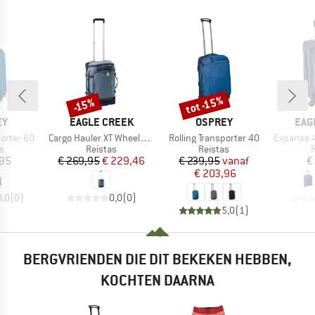
tot -15%
-15%
Korting
Korting
MERK
MERK
MER
EY
EAGLE CREEK
OSPREY
EAG
Artikel
Artikel
Artikel
porter 60
Cargo Hauler XT Wheeled Duffel Intern.Carry On
Rolling Transporter 40
Expanse 4-Wheel In
ctgroep
Productgroep
Productgroep
P
s
Reistas
Reistas
ijs
Prijs
Verlaagde prijs
Prijs
Verlaagde prijs
,95
€ 269,95
€ 229,46
€ 239,95
vanaf
€
€ 203,96
0,0
(
0
)
0,0
(
0
)
5,0
(
1
)
BERGVRIENDEN DIE DIT BEKEKEN HEBBEN,
KOCHTEN DAARNA