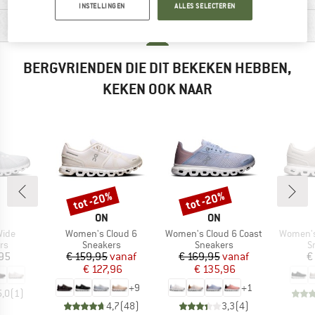
INSTELLINGEN
ALLES SELECTEREN
PRODUCTBESCHRIJVING
BERGVRIENDEN DIE DIT BEKEKEN HEBBEN,
KEKEN OOK NAAR
tot -20%
tot -20%
Korting
Korting
RK
MERK
MERK
ON
ON
Artikel
Artikel
Artikel
Wide
Women's Cloud 6
Women's Cloud 6 Coast
Women's
tgroep
Productgroep
Productgroep
P
rs
Sneakers
Sneakers
S
ijs
Prijs
Verlaagde prijs
Prijs
Verlaagde prijs
,95
€ 159,95
vanaf
€ 169,95
vanaf
€
€ 127,96
€ 135,96
+
9
+
1
5,0
(
1
)
4,7
(
48
)
3,3
(
4
)