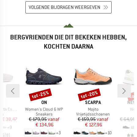
VOLGENDE BIJDRAGEN WEERGEVEN
BERGVRIENDEN DIE DIT BEKEKEN HEBBEN,
KOCHTEN DAARNA
%
tot -25%
tot -20%
tot
Korting
Korting
Kort
K
MERK
MERK
MER
S
ON
SCARPA
NEW
Artikel
Artikel
Arti
padrilles
Women's Cloud 6 WP
Mojito
Wom
tgroep
Productgroep
Productgroep
P
rs
Sneakers
Vrijetijdsschoenen
S
ijs
rlaagde prijs
Prijs
Verlaagde prijs
Prijs
Verlaagde prijs
f
€ 38,47
€ 179,95
vanaf
€ 159,95
vanaf
€ 64,95
€ 134,96
€ 127,96
+
9
+
3
+
10
4,5
(
8
)