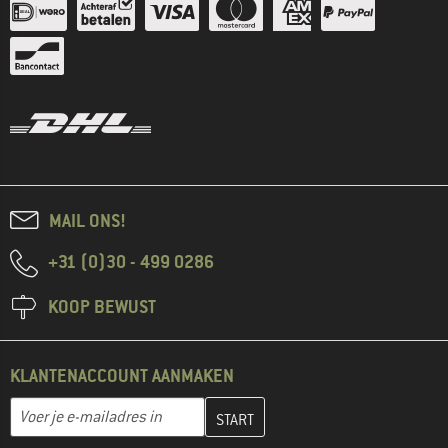
MAIL ONS!
+31 (0)30 - 499 0286
KOOP BEWUST
KLANTENACCOUNT AANMAKEN
Vul je e-mailadres hier in en maak in de volgende stap je klanten
E-mailadres