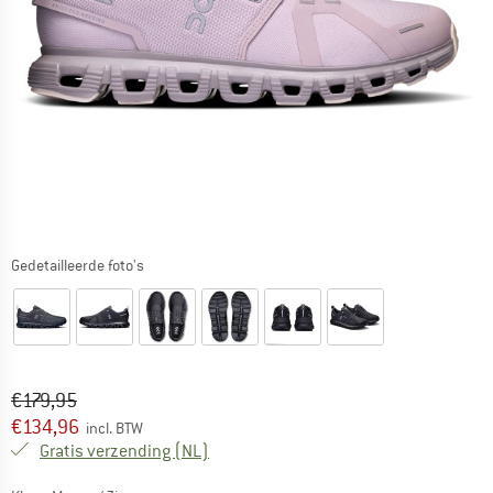
Gedetailleerde foto's
Oorspronkelijke prijs :
Prijs:
€
179,95
€
134,96
incl. BTW
Nederland. Informatie over de verzend
Gratis verzending
(NL)