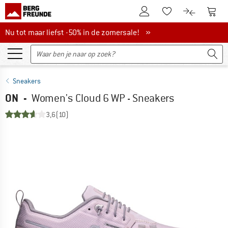
De klantenaccount
Naar
Naar de verlanglijs
Naar de pro
Nu tot maar liefst -50% in de zomersale!
Nu tot maar liefst -50% in de zomersale! »
Sneakers
ON
-
Women's Cloud 6 WP - Sneakers
3,6
(10)