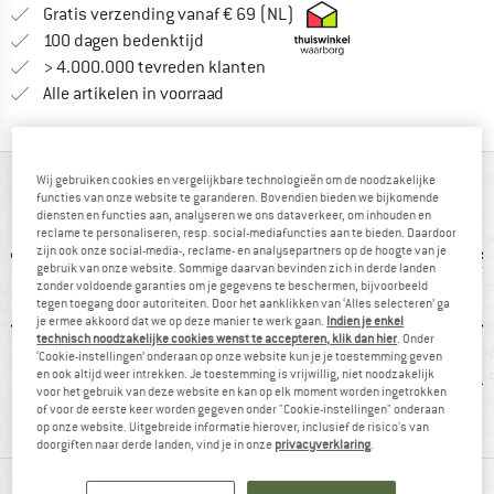
Vind hier de verzendinform
Gratis verzending vanaf € 69 (NL)
Vind de betalingsinformatie hier! Opent
100 dagen bedenktijd
> 4.000.000 tevreden klanten
Alle artikelen in voorraad
Wij gebruiken cookies en vergelijkbare technologieën om de noodzakelijke
IN EEN OOGOPSLAG
functies van onze website te garanderen. Bovendien bieden we bijkomende
diensten en functies aan, analyseren we ons dataverkeer, om inhouden en
reclame te personaliseren, resp. social-mediafuncties aan te bieden. Daardoor
zijn ook onze social-media-, reclame- en analysepartners op de hoogte van je
gebruik van onze website. Sommige daarvan bevinden zich in derde landen
zonder voldoende garanties om je gegevens te beschermen, bijvoorbeeld
tegen toegang door autoriteiten. Door het aanklikken van ‘Alles selecteren’ ga
je ermee akkoord dat we op deze manier te werk gaan.
Indien je enkel
technisch noodzakelijke cookies wenst te accepteren, klik dan hier
. Onder
‘Cookie-instellingen’ onderaan op onze website kun je je toestemming geven
en ook altijd weer intrekken. Je toestemming is vrijwillig, niet noodzakelijk
0 g
Waterdicht
Synthetisch
49
voor het gebruik van deze website en kan op elk moment worden ingetrokken
of voor de eerste keer worden gegeven onder "Cookie-instellingen" onderaan
op onze website. Uitgebreide informatie hierover, inclusief de risico's van
doorgiften naar derde landen, vind je in onze
privacyverklaring
.
MATERIAALGEGEVENS & KENMERKEN