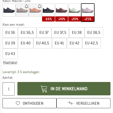
Kleur:
Mauve / Zinc
-16%
-20%
-20%
-25%
Kies een maat:
EU
36
EU
36,5
EU
37
EU
37,5
EU
38
EU
38,5
EU
39
EU
40
EU
40,5
EU
41
EU
42
EU
42,5
EU
43
Maattabel
De link wordt geopend in een infovak en bevat le
Levertijd: 3-5 werkdagen
Aantal:
IN DE WINKELMAND
ONTHOUDEN
VERGELIJKEN