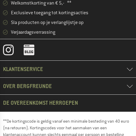
Welkomstkorting van € 5,- **
Exclusieve toegang tot kortingsacties
Sla producten op je verlanglijstje op
Verjaardagsverrassing
KLANTENSERVICE
OVER BERGFREUNDE
DE OVEREENKOMST HERROEPEN
**De kortingscode is geldig vanaf een minimale besteding van 40 euro
(na retouren). Kortingscodes voor het aanmaken van een
klantenaccount kunnen slechts eenmaal per persoon en bestelling