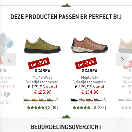
DEZE PRODUCTEN PASSEN ER PERFECT BIJ
%
tot -30%
tot -25%
tot
Korting
Korting
Kort
MERK
MERK
M
OOL
SCARPA
SCARPA
S
Artikel
Artikel
Artik
n Ankle Socks
Mojito Wrap
Mojito GTX
Moji
roep
Productgroep
Productgroep
Produ
kken
Vrijetijdsschoenen
Vrijetijdsschoenen
Vrijet
ijs
rlaagde prijs
Prijs
Verlaagde prijs
Prijs
Verlaagde prijs
f
€ 17,21
€ 179,95
vanaf
€ 179,95
vanaf
€ 18
€ 125,97
€ 134,96
€
+
6
+
8
5,0
(
6
)
4,8
(
19
)
4,8
(
278
)
BEOORDELINGSOVERZICHT