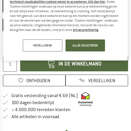
technisch noodzakelijke cookies wenst te accepteren, klik dan hier
. Onder
‘Cookie-instellingen’ onderaan op onze website kun je je toestemming geven
en ook altijd weer intrekken. Je toestemming is vrijwillig, niet noodzakelijk
Maat:
2500 x 2100 x 2500 mm
voor het gebruik van deze website en kan op elk moment worden ingetrokken
of voor de eerste keer worden gegeven onder "Cookie-instellingen" onderaan
2500 x 2100 x 2500 mm
op onze website. Uitgebreide informatie hierover, inclusief de risico's van
doorgiften naar derde landen, vind je in onze
privacyverklaring
.
De link wordt geopend in een infovak en be
Levertijd: 3-4 werkdagen
Nog maar 1 stuk op voorraad!
INSTELLINGEN
ALLES SELECTEREN
Aantal:
IN DE WINKELMAND
ONTHOUDEN
VERGELIJKEN
Vind hier de verzendinform
Gratis verzending vanaf € 69 (NL)
Vind de betalingsinformatie hier! Opent
100 dagen bedenktijd
> 4.000.000 tevreden klanten
Alle artikelen in voorraad