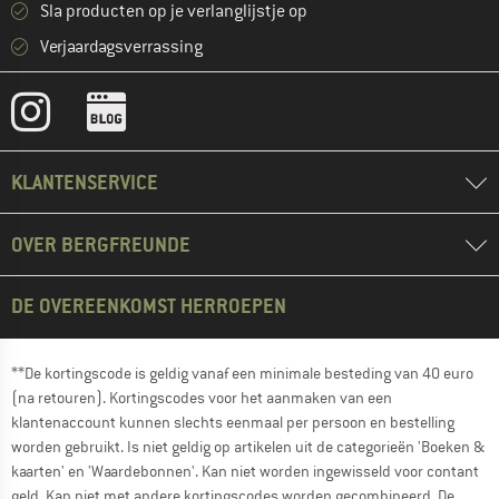
Sla producten op je verlanglijstje op
Verjaardagsverrassing
KLANTENSERVICE
OVER BERGFREUNDE
DE OVEREENKOMST HERROEPEN
**De kortingscode is geldig vanaf een minimale besteding van 40 euro
(na retouren). Kortingscodes voor het aanmaken van een
klantenaccount kunnen slechts eenmaal per persoon en bestelling
worden gebruikt. Is niet geldig op artikelen uit de categorieën 'Boeken &
kaarten' en 'Waardebonnen'. Kan niet worden ingewisseld voor contant
geld. Kan niet met andere kortingscodes worden gecombineerd. De