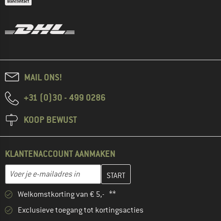
MAIL ONS!
+31 (0)30 - 499 0286
KOOP BEWUST
KLANTENACCOUNT AANMAKEN
Vul je e-mailadres hier in en maak in de volgende stap je klanten
E-mailadres
Welkomstkorting van € 5,- **
Exclusieve toegang tot kortingsacties