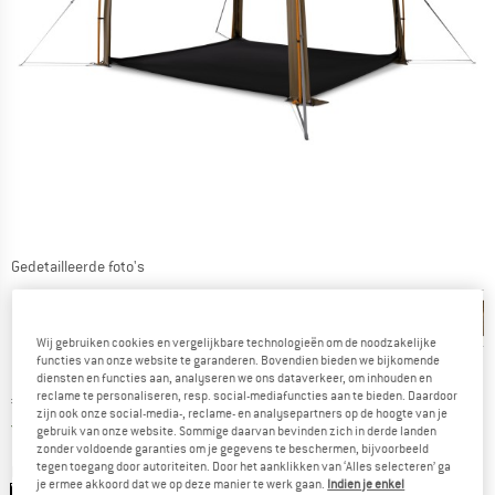
Gedetailleerde foto's
Wij gebruiken cookies en vergelijkbare technologieën om de noodzakelijke
functies van onze website te garanderen. Bovendien bieden we bijkomende
diensten en functies aan, analyseren we ons dataverkeer, om inhouden en
reclame te personaliseren, resp. social-mediafuncties aan te bieden. Daardoor
Prijs:
€
448,95
incl. BTW
zijn ook onze social-media-, reclame- en analysepartners op de hoogte van je
Nederland. Informatie over de verzend
Gratis verzending
(NL)
gebruik van onze website. Sommige daarvan bevinden zich in derde landen
zonder voldoende garanties om je gegevens te beschermen, bijvoorbeeld
tegen toegang door autoriteiten. Door het aanklikken van ‘Alles selecteren’ ga
Kleur:
Leadgray / Gargoyle
je ermee akkoord dat we op deze manier te werk gaan.
Indien je enkel