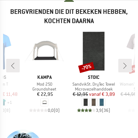
BERGVRIENDEN DIE DIT BEKEKEN HEBBEN,
KOCHTEN DAARNA
tot
-70%
Korting
Kort
MERK
MERK
IDS
KAMPA
STOIC
Artikel
Artikel
Artikel
gen T
Mod 250
SandvikSt. DryTec Towel
Women's Hemp15 L
ctgroep
Productgroep
Productgroep
Pr
t
Groundsheet
Microvezelhanddoek
Sp
ijs
rlaagde prijs
Prijs
Prijs
Verlaagde prijs
f
€ 11,48
€ 22,95
€ 12,95
vanaf
€ 3,89
€ 44,95
+
1
5,0
(
8
)
0,0
(
0
)
3,9
(
36
)