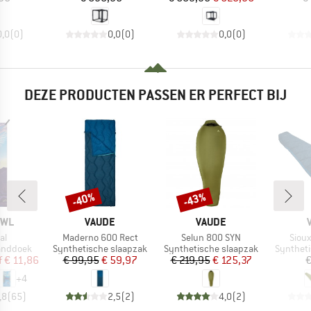
0,0
(
0
)
0,0
(
0
)
0,0
(
0
)
DEZE PRODUCTEN PASSEN ER PERFECT BIJ
-40%
-43%
Korting
Korting
MERK
MERK
OWL
VAUDE
VAUDE
Artikel
Artikel
Artike
al
Maderno 600 Rect
Selun 800 SYN
Sioux
p
Productgroep
Productgroep
Product
anddoek
Synthetische slaapzak
Synthetische slaapzak
Syntheti
ijs
rlaagde prijs
Prijs
Verlaagde prijs
Prijs
Verlaagde prijs
f
€ 11,86
€ 99,95
€ 59,97
€ 219,95
€ 125,37
€
+
4
,8
(
65
)
2,5
(
2
)
4,0
(
2
)