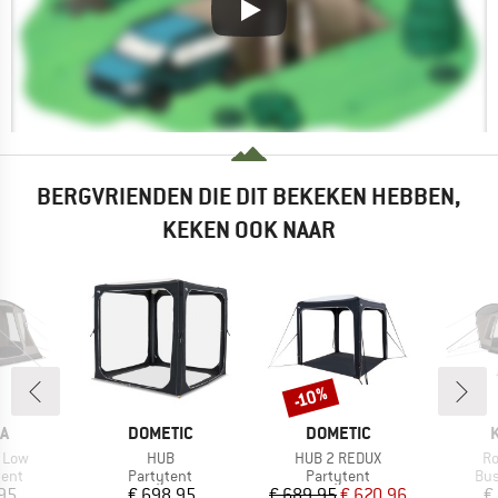
BERGVRIENDEN DIE DIT BEKEKEN HEBBEN,
KEKEN OOK NAAR
-10%
Korting
MERK
MERK
A
DOMETIC
DOMETIC
Artikel
Artikel
Ar
 Low
HUB
HUB 2 REDUX
R
groep
Productgroep
Productgroep
Pro
tent
Partytent
Partytent
Bus
ijs
Prijs
Prijs
Verlaagde prijs
95
€ 698,95
€ 689,95
€ 620,96
€