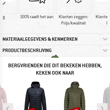
9 g
100% raadt het aan
Klanten zeggen:
Klanten
Prijs/kwaliteit
li
MATERIAALGEGEVENS & KENMERKEN
PRODUCTBESCHRIJVING
BERGVRIENDEN DIE DIT BEKEKEN HEBBEN,
KEKEN OOK NAAR