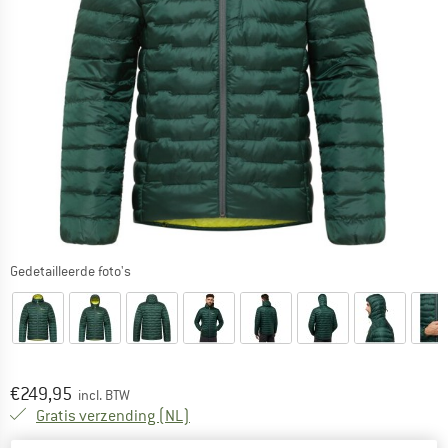
Gedetailleerde foto's
Prijs:
€
249,95
incl. BTW
Nederland. Informatie over de verzend
Gratis verzending
(NL)