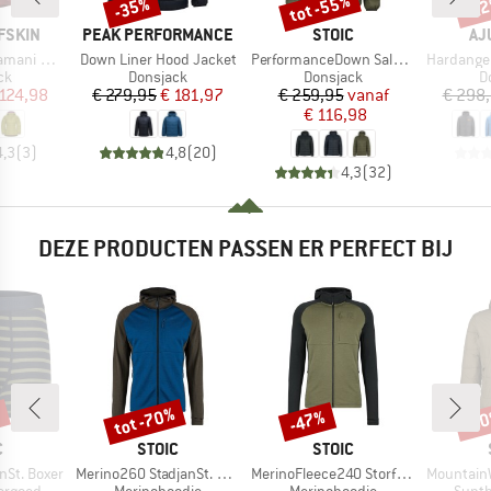
tot -55%
-35%
-2
Korting
Korting
Kort
MERK
MERK
ME
FSKIN
PEAK PERFORMANCE
STOIC
AJ
Artikel
Artikel
Artikel
wn Hoody
Down Liner Hood Jacket
PerformanceDown SalmiSt. Jacket with Hood
Hardangerfjord Ho
tgroep
Productgroep
Productgroep
P
ck
Donsjack
Donsjack
D
ijs
rlaagde prijs
Prijs
Verlaagde prijs
Prijs
Verlaagde prijs
 124,98
€ 279,95
€ 181,97
€ 259,95
vanaf
€ 298
€ 116,98
4,3
(
3
)
4,8
(
20
)
4,3
(
32
)
DEZE PRODUCTEN PASSEN ER PERFECT BIJ
%
tot -70%
-47%
-8
Korting
Korting
Kort
K
MERK
MERK
C
STOIC
STOIC
Artikel
Artikel
Artikel
nSt. Boxer
Merino260 StadjanSt. Hoody
MerinoFleece240 StorforsSt. Zip Hoody
MountainWool1
ep
Productgroep
Productgroep
Produ
ergoed
Merinohoodie
Merinohoodie
Synth