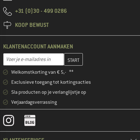
+31 (0)30 - 499 0286
KOOP BEWUST
KLANTENACCOUNT AANMAKEN
Vul je e-mailadres hier in en maak in de volgende stap je klanten
E-mailadres
Welkomstkorting van € 5,- **
Exclusieve toegang tot kortingsacties
Sla producten op je verlanglijstje op
Verjaardagsverrassing