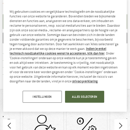
De link wordt geopend in een infova
Artikel momenteel helaas uitverkocht.
Wij gebruiken cookies en vergelijkbare technologieën om de noodzakelijke
functies van onze website te garanderen. Bovendien bieden we bijkomende
KENNISGEVING AANMAKEN
diensten en functies aan, analyseren we ons dataverkeer, om inhouden en
reclame te personaliseren, resp. social-mediafuncties aan te bieden. Daardoor
zijn ook onze social-media-, reclame- en analysepartners op de hoogte van je
gebruik van onze website. Sommige daarvan bevinden zich in derde landen
ONTHOUDEN
VERGELIJKEN
zonder voldoende garanties om je gegevens te beschermen, bijvoorbeeld
tegen toegang door autoriteiten. Door het aanklikken van ‘Alles selecteren’ ga
je ermee akkoord dat we op deze manier te werk gaan.
Indien je enkel
Vind hier de verzendinform
Gratis verzending vanaf € 69 (NL)
technisch noodzakelijke cookies wenst te accepteren, klik dan hier
. Onder
‘Cookie-instellingen’ onderaan op onze website kun je je toestemming geven
Vind de betalingsinformatie hier! Opent
100 dagen bedenktijd
en ook altijd weer intrekken. Je toestemming is vrijwillig, niet noodzakelijk
> 4.000.000 tevreden klanten
voor het gebruik van deze website en kan op elk moment worden ingetrokken
of voor de eerste keer worden gegeven onder "Cookie-instellingen" onderaan
Alle artikelen in voorraad
op onze website. Uitgebreide informatie hierover, inclusief de risico's van
doorgiften naar derde landen, vind je in onze
privacyverklaring
.
INSTELLINGEN
ALLES SELECTEREN
IN EEN OOGOPSLAG