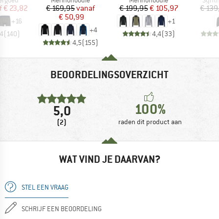
ijs
rlaagde prijs
Prijs
Verlaagde prijs
Prijs
Verlaagde prijs
f
€ 23,82
€ 169,95
vanaf
€ 199,95
€ 105,97
€ 139
€ 50,99
+
16
+
1
+
4
,4
(
140
)
4,4
(
33
)
4,5
(
155
)
BEOORDELINGSOVERZICHT
100%
5,0
(2)
raden dit product aan
WAT VIND JE DAARVAN?
STEL EEN VRAAG
SCHRIJF EEN BEOORDELING