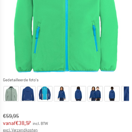
Gedetailleerde foto's
Oorspronkelijke prijs :
Prijs:
€
59,95
vanaf
€
38,97
incl. BTW
Informatie over de verzendkosten. Opent in een infov
excl. Verzendkosten