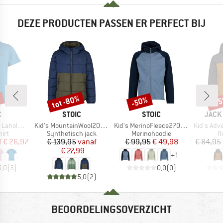
DEZE PRODUCTEN PASSEN ER PERFECT BIJ
%
tot -80%
-50%
-2
Korting
Korting
Kort
K
MERK
MERK
MERK
C
STOIC
STOIC
JACK
Artikel
Artikel
Artikel
int T-Shirt
Kid's MountainWool200 Strobo Hoody
Kid's MerinoFleece270 KuolpaLightSt. Zip Hoody
Kid's Adventu
groep
Productgroep
Productgroep
P
irt
Synthetisch jack
Merinohoodie
R
ijs
rlaagde prijs
Prijs
Verlaagde prijs
Prijs
Verlaagde prijs
f
€ 26,97
€ 139,95
vanaf
€ 99,95
€ 49,98
€ 84,95
€ 27,99
+
1
5,0
(
3
)
0,0
(
0
)
5,0
(
2
)
BEOORDELINGSOVERZICHT