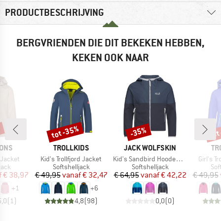
PRODUCTBESCHRIJVING
BERGVRIENDEN DIE DIT BEKEKEN HEBBEN,
KEKEN OOK NAAR
%
tot -35%
tot
-35%
Korting
Korting
Kort
MERK
MERK
ME
SONS
TROLLKIDS
JACK WOLFSKIN
TR
Artikel
Artikel
Artikel
 Jacket
Kid's Trollfjord Jacket
Kid's Sandbird Hooded Jacket
Girl's T
groep
Productgroep
Productgroep
Pro
jack
Softshelljack
Softshelljack
Sof
ijs
rlaagde prijs
Prijs
Verlaagde prijs
Prijs
Verlaagde prijs
f
€ 38,97
€ 49,95
vanaf
€ 32,47
€ 64,95
vanaf
€ 42,22
€ 49,95
+
1
+
6
5,0
(
1
)
4,8
(
98
)
0,0
(
0
)