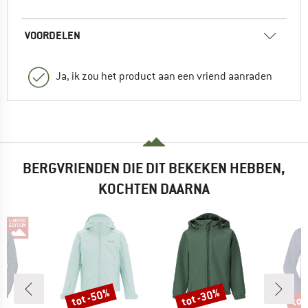
VOORDELEN
Ja, ik zou het product aan een vriend aanraden
BERGVRIENDEN DIE DIT BEKEKEN HEBBEN,
KOCHTEN DAARNA
tot -50%
tot -30%
tot
Korting
Korting
Kort