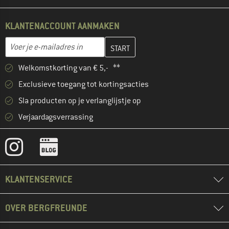
KLANTENACCOUNT AANMAKEN
Vul je e-mailadres hier in en maak in de volgende stap je klanten
E-mailadres
Welkomstkorting van € 5,- **
Exclusieve toegang tot kortingsacties
Sla producten op je verlanglijstje op
Verjaardagsverrassing
KLANTENSERVICE
OVER BERGFREUNDE