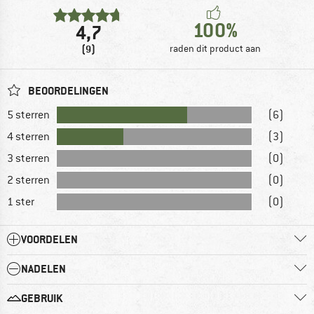
100%
4,7
(9)
raden dit product aan
BEOORDELINGEN
5 sterren
(6)
4 sterren
(3)
3 sterren
(0)
2 sterren
(0)
1 ster
(0)
VOORDELEN
NADELEN
GEBRUIK