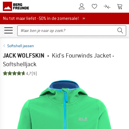
De klantenaccount
Naar
Naar de verlanglijs
Naar de pro
Nu tot maar liefst -50% in de zomersale!
Nu tot maar liefst -50% in de zomersale! »
Softshell jassen
JACK WOLFSKIN
-
Kid's Fourwinds Jacket -
Softshelljack
4,7
(9)