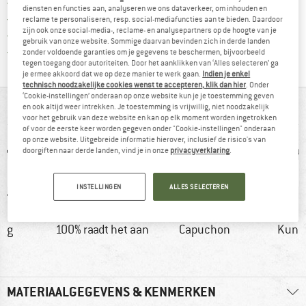
Vind hier de verzendinform
Gratis verzending vanaf € 69 (NL)
diensten en functies aan, analyseren we ons dataverkeer, om inhouden en
Vind de betalingsinformatie hier! Opent
100 dagen bedenktijd
reclame te personaliseren, resp. social-mediafuncties aan te bieden. Daardoor
zijn ook onze social-media-, reclame- en analysepartners op de hoogte van je
> 4.000.000 tevreden klanten
gebruik van onze website. Sommige daarvan bevinden zich in derde landen
Alle artikelen in voorraad
zonder voldoende garanties om je gegevens te beschermen, bijvoorbeeld
tegen toegang door autoriteiten. Door het aanklikken van ‘Alles selecteren’ ga
je ermee akkoord dat we op deze manier te werk gaan.
Indien je enkel
technisch noodzakelijke cookies wenst te accepteren, klik dan hier
. Onder
‘Cookie-instellingen’ onderaan op onze website kun je je toestemming geven
IN EEN OOGOPSLAG
en ook altijd weer intrekken. Je toestemming is vrijwillig, niet noodzakelijk
voor het gebruik van deze website en kan op elk moment worden ingetrokken
of voor de eerste keer worden gegeven onder "Cookie-instellingen" onderaan
op onze website. Uitgebreide informatie hierover, inclusief de risico's van
doorgiften naar derde landen, vind je in onze
privacyverklaring
.
INSTELLINGEN
ALLES SELECTEREN
0 g
100% raadt het aan
Capuchon
Kuns
MATERIAALGEGEVENS & KENMERKEN