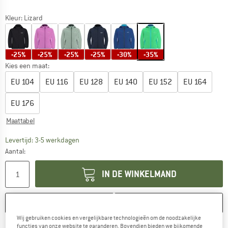
Kleur:
Lizard
-25%
-25%
-25%
-25%
-30%
-35%
Kies een maat:
EU
104
EU
116
EU
128
EU
140
EU
152
EU
164
EU
176
Maattabel
De link wordt geopend in een infovak en bevat le
Levertijd: 3-5 werkdagen
Aantal:
IN DE WINKELMAND
ONTHOUDEN
VERGELIJKEN
Wij gebruiken cookies en vergelijkbare technologieën om de noodzakelijke
functies van onze website te garanderen. Bovendien bieden we bijkomende