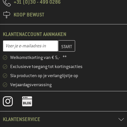
+31 (0)30 - 499 0286
KOOP BEWUST
KLANTENACCOUNT AANMAKEN
Vul je e-mailadres hier in en maak in de volgende stap je klanten
E-mailadres
Welkomstkorting van € 5,- **
Exclusieve toegang tot kortingsacties
Sla producten op je verlanglijstje op
Verjaardagsverrassing
KLANTENSERVICE