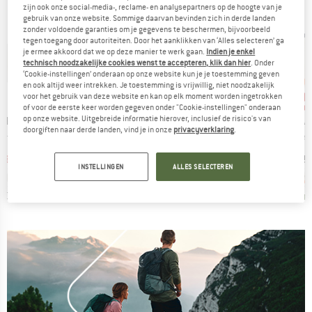
zijn ook onze social-media-, reclame- en analysepartners op de hoogte van je
gebruik van onze website. Sommige daarvan bevinden zich in derde landen
zonder voldoende garanties om je gegevens te beschermen, bijvoorbeeld
tegen toegang door autoriteiten. Door het aanklikken van ‘Alles selecteren’ ga
je ermee akkoord dat we op deze manier te werk gaan.
Indien je enkel
technisch noodzakelijke cookies wenst te accepteren, klik dan hier
. Onder
‘Cookie-instellingen’ onderaan op onze website kun je je toestemming geven
en ook altijd weer intrekken. Je toestemming is vrijwillig, niet noodzakelijk
%
tot -30%
tot
-25%
Korting
Korting
Kort
voor het gebruik van deze website en kan op elk moment worden ingetrokken
of voor de eerste keer worden gegeven onder "Cookie-instellingen" onderaan
MERK
MERK
ME
op onze website. Uitgebreide informatie hierover, inclusief de risico's van
ESEARCH
SUNDAY AFTERNOONS
PATAGONIA
PA
doorgiften naar derde landen, vind je in onze
privacyverklaring
.
Artikel
Artikel
Artike
n Hat
Ultra Adventure Hat
P-6 Logo Lopro Trucker Hat
Kid's
uctgroep
Productgroep
Productgroep
Hoed
Pet
ijs
rlaagde prijs
Prijs
Verlaagde prijs
Prijs
Verlaagde prijs
f
€ 33,71
€ 59,95
€ 44,96
€ 39,95
vanaf
€ 27,97
€ 34,95
INSTELLINGEN
ALLES SELECTEREN
+
1
+
3
0,0
(
0
)
4,8
(
79
)
4,4
(
12
)