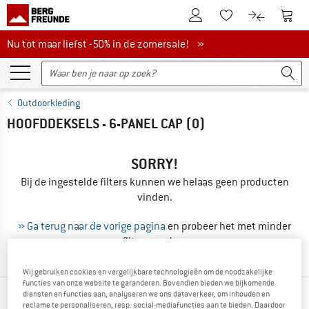
De klantenaccount
Naar
Naar de verlanglijs
Naar de pro
Nu tot maar liefst -50% in de zomersale!
Nu tot maar liefst -50% in de zomersale! »
Outdoorkleding
HOOFDDEKSELS - 6-PANEL CAP
(0)
SORRY!
Bij de ingestelde filters kunnen we helaas geen producten
vinden.
» Ga terug naar de vorige pagina
en probeer het met minder
filterwaarden.
Wij gebruiken cookies en vergelijkbare technologieën om de noodzakelijke
functies van onze website te garanderen. Bovendien bieden we bijkomende
diensten en functies aan, analyseren we ons dataverkeer, om inhouden en
ONZE BESTSELLERS VOOR JOU
reclame te personaliseren, resp. social-mediafuncties aan te bieden. Daardoor