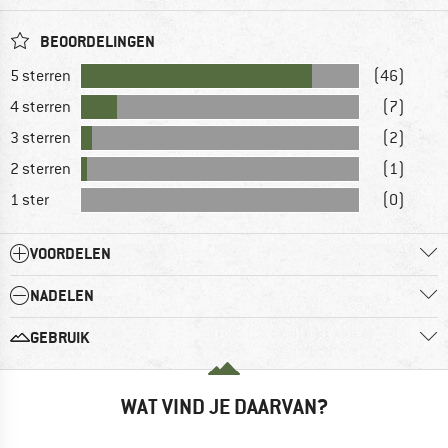
BEOORDELINGEN
5 sterren
(46)
4 sterren
(7)
3 sterren
(2)
2 sterren
(1)
1 ster
(0)
VOORDELEN
NADELEN
GEBRUIK
WAT VIND JE DAARVAN?