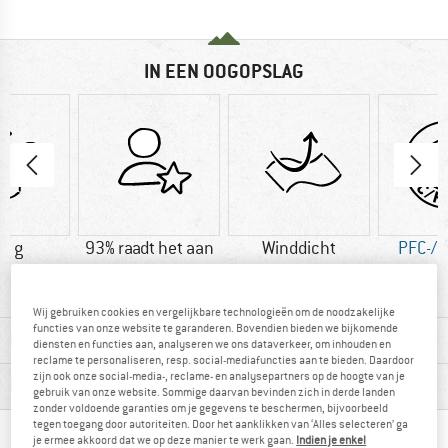
IN EEN OOGOPSLAG
0 g
93% raadt het aan
Winddicht
PFC-/P
Wij gebruiken cookies en vergelijkbare technologieën om de noodzakelijke
functies van onze website te garanderen. Bovendien bieden we bijkomende
MATERIAALGEGEVENS & KENMERKEN
diensten en functies aan, analyseren we ons dataverkeer, om inhouden en
reclame te personaliseren, resp. social-mediafuncties aan te bieden. Daardoor
zijn ook onze social-media-, reclame- en analysepartners op de hoogte van je
PRODUCTBESCHRIJVING
gebruik van onze website. Sommige daarvan bevinden zich in derde landen
zonder voldoende garanties om je gegevens te beschermen, bijvoorbeeld
tegen toegang door autoriteiten. Door het aanklikken van ‘Alles selecteren’ ga
je ermee akkoord dat we op deze manier te werk gaan.
Indien je enkel
BERGVRIENDEN DIE DIT BEKEKEN HEBBEN,