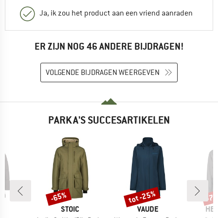
Ja, ik zou het product aan een vriend aanraden
ER ZIJN NOG 46 ANDERE BIJDRAGEN!
VOLGENDE BIJDRAGEN WEERGEVEN
PARKA'S SUCCESARTIKELEN
%
tot -25%
-65%
-7
Korting
Korting
Kort
K
MERK
MERK
ME
C
STOIC
VAUDE
HEB