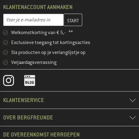
KLANTENACCOUNT AANMAKEN
Vul je e-mailadres hier in en maak in de volgende stap je klanten
E-mailadres
Welkomstkorting van € 5,- **
Exclusieve toegang tot kortingsacties
Sla producten op je verlanglijstje op
Verjaardagsverrassing
KLANTENSERVICE
OVER BERGFREUNDE
DE OVEREENKOMST HERROEPEN