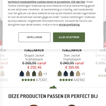
technisch noodzakelijke cookies wenst te accepteren, klik dan hier
. Onder
KEKEN OOK NAAR
‘Cookie-instellingen’ onderaan op onze website kun je je toestemming geven
en ook altijd weer intrekken. Je toestemming is vrijwillig, niet noodzakelijk
voor het gebruik van deze website en kan op elk moment worden ingetrokken
of voor de eerste keer worden gegeven onder "Cookie-instellingen" onderaan
op onze website. Uitgebreide informatie hierover, inclusief de risico's van
doorgiften naar derde landen, vind je in onze
privacyverklaring
.
INSTELLINGEN
ALLES SELECTEREN
%
tot -25%
tot -20%
-4
Korting
Korting
Kort
MERK
MERK
ME
ÄVEN
FJÄLLRÄVEN
FJÄLLRÄVEN
FJÄ
Artikel
Artikel
Artikel
die
Skogsö Jacket
Sten Jacket
Övik Hy
oep
Productgroep
Productgroep
Pro
h jack
Vrijetijdsjack
Vrijetijdsjack
Vrij
ijs
rlaagde prijs
Prijs
Verlaagde prijs
Prijs
Verlaagde prijs
vanaf
€ 269,95
vanaf
€ 249,95
vanaf
€ 399
,98
€ 202,46
€ 199,96
+
1
+
1
4,8
(
4
)
4,7
(
42
)
4,6
(
56
)
DEZE PRODUCTEN PASSEN ER PERFECT BIJ