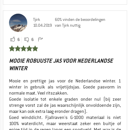
Tjirk
60% vinden de beoordelingen
10.04.2019
van Tjirk nuttig
6
6
MOOIE ROBUUSTE JAS VOOR NEDERLANDSE
WINTER
Mooie en prettige jas voor de Nederlandse winter. 1
winter in gebruik als vrijetijdsjas. Goede pasvorm in
normale maat. Veel ritszakken.
Goede isolatie tot enkele graden onder nul (bij zeer
strenge vorst zal de jas waarschijnlijk onvoldoende zijn,
maar kan ook extra laag eronder dragen).
Goed winddicht. Fjallraven's G-1000 materiaal is niet
100% waterdicht, maar weerstaat zeker een buitje of
enige tijd in de regen langs een sportveld. Met wax is de