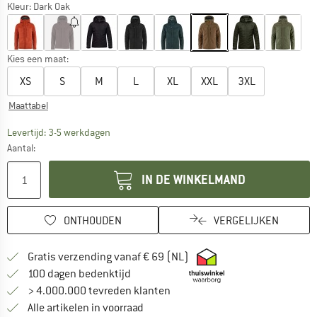
Kleur:
Dark Oak
Kies een maat:
XS
S
M
L
XL
XXL
3XL
Maattabel
De link wordt geopend in een infovak en bevat le
Levertijd: 3-5 werkdagen
Aantal:
IN DE WINKELMAND
ONTHOUDEN
VERGELIJKEN
Vind hier de verzendinform
Gratis verzending vanaf € 69 (NL)
Vind de betalingsinformatie hier! Opent
100 dagen bedenktijd
> 4.000.000 tevreden klanten
Alle artikelen in voorraad