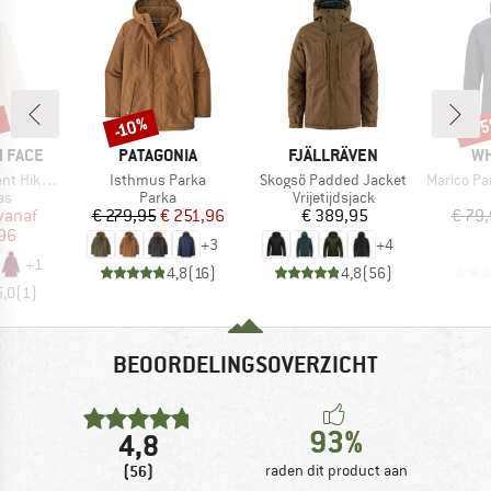
%
-3
-10%
Korting
Kort
MERK
MERK
ME
 FACE
PATAGONIA
FJÄLLRÄVEN
WH
Artikel
Artikel
Artikel
ller Parka
Isthmus Parka
Skogsö Padded Jacket
Marico Par
tgroep
Productgroep
Productgroep
as
Parka
Vrijetijdsjack
ijs
rlaagde prijs
Prijs
Verlaagde prijs
Prijs
vanaf
€ 279,95
€ 251,96
€ 389,95
€ 79
,96
+
3
+
4
+
1
4,8
(
16
)
4,8
(
56
)
5,0
(
1
)
BEOORDELINGSOVERZICHT
93%
4,8
(56)
raden dit product aan