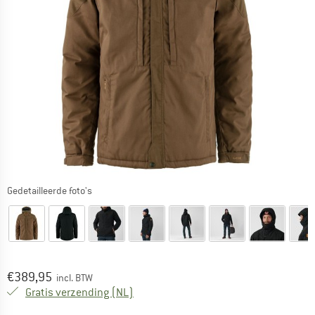
Gedetailleerde foto's
Prijs:
€
389,95
incl. BTW
Nederland. Informatie over de verzend
Gratis verzending
(NL)