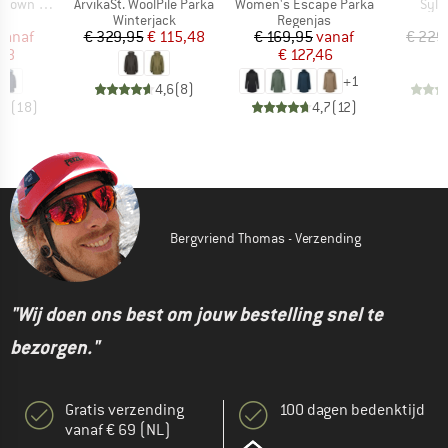
Artikel
Artikel
Artik
Pitea Parka
ArvikaSt. WoolPile Parka
Women's Escape Parka
Sylv
uctgroep
Productgroep
Productgroep
a
Winterjack
Regenjas
ijs
rlaagde prijs
Prijs
Verlaagde prijs
Prijs
Verlaagde prijs
vanaf
€ 329,95
€ 115,48
€ 169,95
vanaf
€ 229
98
€ 127,46
+
1
4,6
(
8
)
,4
(
18
)
4,7
(
12
)
Bergvriend Thomas - Verzending
"Wij doen ons best om jouw bestelling snel te
bezorgen."
Gratis verzending
100 dagen bedenktijd
vanaf € 69 (NL)