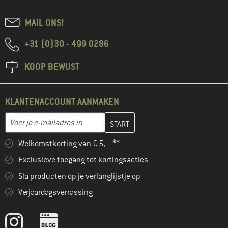
MAIL ONS!
+31 (0)30 - 499 0286
KOOP BEWUST
KLANTENACCOUNT AANMAKEN
Vul je e-mailadres hier in en maak in de volgende stap je klanten
E-mailadres
Welkomstkorting van € 5,- **
Exclusieve toegang tot kortingsacties
Sla producten op je verlanglijstje op
Verjaardagsverrassing