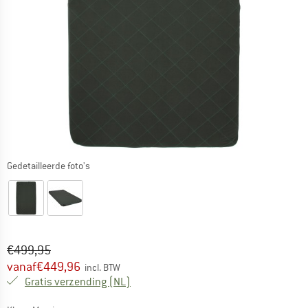
Gedetailleerde foto's
Oorspronkelijke prijs :
Prijs:
€
499,95
vanaf
€
449,96
incl. BTW
Nederland. Informatie over de verzend
Gratis verzending
(NL)