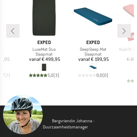
tot
Kort
MERK
MERK
D
EXPED
EXPED
Artikel
Artikel
Artikel
8
LuxeMat Duo
DeepSleep Mat
NijakSt. II 
tgroep
Productgroep
Productgroep
P
at
Slaapmat
Slaapmat
S
ijs
Prijs
Prijs
84,95
vanaf
€ 499,95
vanaf
€ 199,95
€ 19
€
4,7
(
3
)
5,0
(
3
)
0,0
(
0
)
Bergvriendin Johanna -
Duurzaamheidsmanager