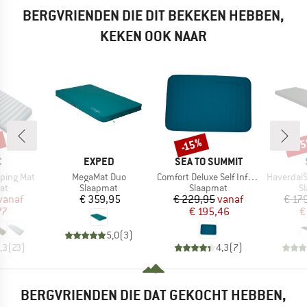
BERGVRIENDEN DIE DIT BEKEKEN HEBBEN,
KEKEN OOK NAAR
%
-3
-15%
Korting
Kort
K
MERK
MERK
C
EXPED
SEA TO SUMMIT
Artikel
Artikel
Artikel
eeping Mat
MegaMat Duo
Comfort Deluxe Self Inflating Mat
HaverdalSt. S
tgroep
Productgroep
Productgroep
P
at
Slaapmat
Slaapmat
S
ijs
rlaagde prijs
Prijs
Prijs
Verlaagde prijs
vanaf
€ 359,95
€ 229,95
vanaf
€ 17
77
€ 195,46
€
5,0
(
3
)
,3
(
23
)
4,3
(
7
)
BERGVRIENDEN DIE DAT GEKOCHT HEBBEN,