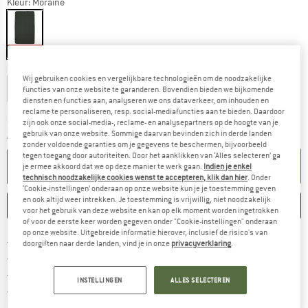
Kleur:
Moraine
-10%
Kies een maat:
Wij gebruiken cookies en vergelijkbare technologieën om de noodzakelijke
183 x 104 x 10 cm
197 x 132 x 10 cm
functies van onze website te garanderen. Bovendien bieden we bijkomende
diensten en functies aan, analyseren we ons dataverkeer, om inhouden en
reclame te personaliseren, resp. social-mediafuncties aan te bieden. Daardoor
De link wordt geopend in een infovak en be
Levertijd: 3-4 werkdagen
zijn ook onze social-media-, reclame- en analysepartners op de hoogte van je
gebruik van onze website. Sommige daarvan bevinden zich in derde landen
Aantal:
zonder voldoende garanties om je gegevens te beschermen, bijvoorbeeld
tegen toegang door autoriteiten. Door het aanklikken van ‘Alles selecteren’ ga
IN DE WINKELMAND
je ermee akkoord dat we op deze manier te werk gaan.
Indien je enkel
technisch noodzakelijke cookies wenst te accepteren, klik dan hier
. Onder
‘Cookie-instellingen’ onderaan op onze website kun je je toestemming geven
en ook altijd weer intrekken. Je toestemming is vrijwillig, niet noodzakelijk
ONTHOUDEN
VERGELIJKEN
voor het gebruik van deze website en kan op elk moment worden ingetrokken
of voor de eerste keer worden gegeven onder "Cookie-instellingen" onderaan
op onze website. Uitgebreide informatie hierover, inclusief de risico's van
Vind hier de verzendinform
Gratis verzending vanaf € 69 (NL)
doorgiften naar derde landen, vind je in onze
privacyverklaring
.
Vind de betalingsinformatie hier! Opent
100 dagen bedenktijd
> 4.000.000 tevreden klanten
INSTELLINGEN
ALLES SELECTEREN
Alle artikelen in voorraad