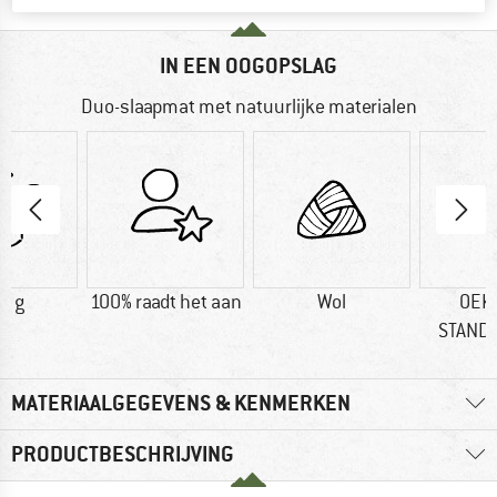
IN EEN OOGOPSLAG
Duo-slaapmat met natuurlijke materialen
0 g
100% raadt het aan
Wol
OEK
STAND
MATERIAALGEGEVENS & KENMERKEN
PRODUCTBESCHRIJVING