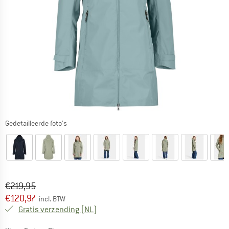
Gedetailleerde foto's
Oorspronkelijke prijs :
Prijs:
€
219,95
€
120,97
incl. BTW
Nederland. Informatie over de verzend
Gratis verzending
(NL)