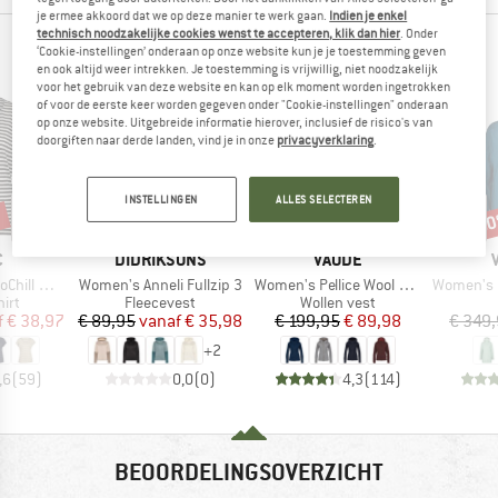
je ermee akkoord dat we op deze manier te werk gaan.
Indien je enkel
technisch noodzakelijke cookies wenst te accepteren, klik dan hier
. Onder
DEZE PRODUCTEN PASSEN ER PERFECT BIJ
‘Cookie-instellingen’ onderaan op onze website kun je je toestemming geven
en ook altijd weer intrekken. Je toestemming is vrijwillig, niet noodzakelijk
voor het gebruik van deze website en kan op elk moment worden ingetrokken
of voor de eerste keer worden gegeven onder "Cookie-instellingen" onderaan
op onze website. Uitgebreide informatie hierover, inclusief de risico's van
doorgiften naar derde landen, vind je in onze
privacyverklaring
.
INSTELLINGEN
ALLES SELECTEREN
%
tot -60%
-55%
-5
Korting
Korting
Kort
K
MERK
MERK
C
DIDRIKSONS
VAUDE
Artikel
Artikel
Artikel
 Loose Tee St
Women's Anneli Fullzip 3
Women's Pellice Wool Jacket
Women's Pa
groep
Productgroep
Productgroep
irt
Fleecevest
Wollen vest
ijs
rlaagde prijs
Prijs
Verlaagde prijs
Prijs
Verlaagde prijs
f
€ 38,97
€ 89,95
vanaf
€ 35,98
€ 199,95
€ 89,98
€ 349
+
2
,6
(
59
)
0,0
(
0
)
4,3
(
114
)
BEOORDELINGSOVERZICHT