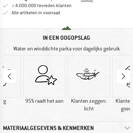
> 4.000.000 tevreden klanten
Alle artikelen in voorraad
IN EEN OOGOPSLAG
Water- en winddichte parka voor dagelijks gebruik
0 g
95% raadt het aan
Klanten zeggen:
Klanten
licht
goed
MATERIAALGEGEVENS & KENMERKEN