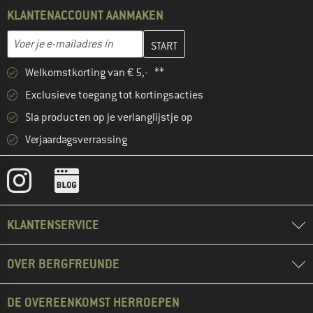
KLANTENACCOUNT AANMAKEN
Vul je e-mailadres hier in en maak in de volgende stap je klanten
E-mailadres
Welkomstkorting van € 5,- **
Exclusieve toegang tot kortingsacties
Sla producten op je verlanglijstje op
Verjaardagsverrassing
KLANTENSERVICE
OVER BERGFREUNDE
DE OVEREENKOMST HERROEPEN