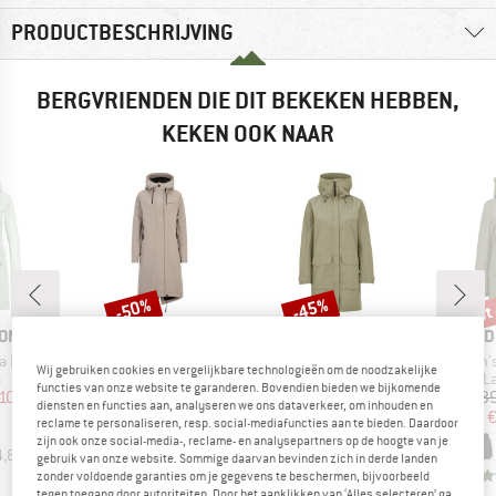
PRODUCTBESCHRIJVING
BERGVRIENDEN DIE DIT BEKEKEN HEBBEN,
KEKEN OOK NAAR
tot
-50%
-45%
Korting
Korting
Kort
MERK
MERK
ME
SONS
DIDRIKSONS
DIDRIKSONS
DID
Artikel
Artikel
Artikel
a Parka 2
Women's Alicia Parka Long 3
Klara Women's Parka
Women's 
Wij gebruiken cookies en vergelijkbare technologieën om de noodzakelijke
uctgroep
Productgroep
Productgroep
P
a
Parka
Parka
L
functies van onze website te garanderen. Bovendien bieden we bijkomende
ijs
rlaagde prijs
Prijs
Verlaagde prijs
Prijs
Verlaagde prijs
 109,97
€ 329,95
€ 164,98
€ 249,95
€ 137,47
€ 23
diensten en functies aan, analyseren we ons dataverkeer, om inhouden en
€
reclame te personaliseren, resp. social-mediafuncties aan te bieden. Daardoor
zijn ook onze social-media-, reclame- en analysepartners op de hoogte van je
4,8
(
9
)
4,6
(
25
)
4,6
(
24
)
gebruik van onze website. Sommige daarvan bevinden zich in derde landen
zonder voldoende garanties om je gegevens te beschermen, bijvoorbeeld
tegen toegang door autoriteiten. Door het aanklikken van ‘Alles selecteren’ ga