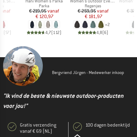
Artikel
Artikel
Artikel
 Fit Coat
Hani Women's Parka
Women's Outdoor Everyday Rain Jacket
Women's WarmDow
tgroep
Productgroep
Productgroep
as
Parka
Regenjas
ijs
rlaagde prijs
Prijs
Verlaagde prijs
Prijs
Verlaagde prijs
vanaf
€ 219,95
vanaf
€ 259,95
vanaf
€ 37
08
€ 120,97
€ 181,97
€
+
2
,6
(
57
)
4,7
(
112
)
4,8
(
6
)
Bergvriend Jürgen - Medewerker inkoop
"Ik vind de beste & nieuwste outdoor-producten
voor jou!"
Gratis verzending
100 dagen bedenktijd
vanaf € 69 (NL)