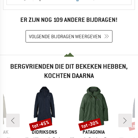
ER ZIJN NOG 109 ANDERE BIJDRAGEN!
VOLGENDE BIJDRAGEN WEERGEVEN
BERGVRIENDEN DIE DIT BEKEKEN HEBBEN,
KOCHTEN DAARNA
tot -45%
tot -30%
tot
%
Korting
Korting
Kort
MERK
MERK
PEAK
DIDRIKSONS
PATAGONIA