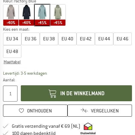
Kleur:
Factory Blue
-40%
-40%
-45%
-45%
Kies een maat:
EU
34
EU
36
EU
38
EU
40
EU
42
EU
44
EU
46
EU
48
Maattabel
De link wordt geopend in een infovak en bevat le
Levertijd: 3-5 werkdagen
Aantal:
IN DE WINKELMAND
ONTHOUDEN
VERGELIJKEN
Vind hier de verzendinform
Gratis verzending vanaf € 69 (NL)
Vind de betalingsinformatie hier! Opent
100 dagen bedenktijd