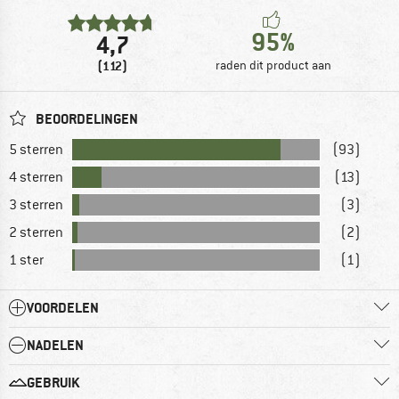
95%
4,7
(112)
raden dit product aan
BEOORDELINGEN
5 sterren
(93)
4 sterren
(13)
3 sterren
(3)
2 sterren
(2)
1 ster
(1)
VOORDELEN
NADELEN
GEBRUIK