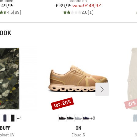
roductgroep
Productgroep
andalen
Sandalen
Prijs
Prijs
Verlaagde prijs
 49,95
€ 69,95
vanaf
€ 48,97
4,6
(
89
)
2,0
(
1
)
 OOK
tot -20%
-17
Korting
Korti
+
4
+
8
MERK
MERK
BUFF
ON
ikel
Artikel
A
olnet UV
Cloud 6
B