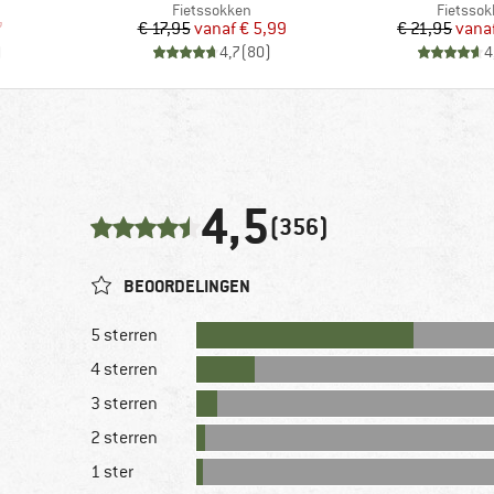
Productgroep
Product
Fietssokken
Fietsso
de prijs
Prijs
Verlaagde prijs
Pr
Ve
7
€ 17,95
vanaf
€ 5,99
€ 21,95
vana
)
4,7
(
80
)
4
4,5
(356)
BEOORDELINGEN
5 sterren
4 sterren
3 sterren
2 sterren
1 ster