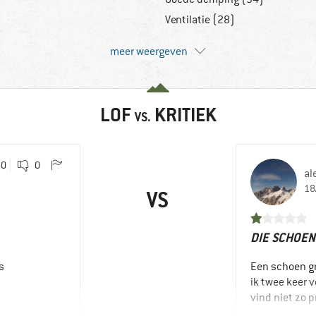
Ventilatie (28)
meer weergeven
LOF
KRITIEK
VS.
0
0
al
18
VS
DIE SCHOEN
s
Een schoen gr
ik twee keer 
vind niet zo p