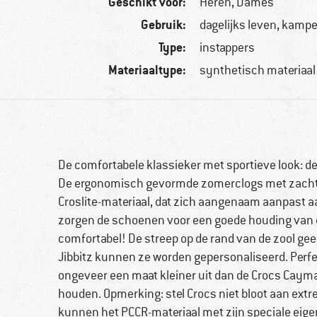
Geschikt voor:
Heren,
Dames
Gebruik:
dagelijks leven, kamp
Type:
instappers
Materiaaltype:
synthetisch materiaal
De comfortabele klassieker met sportieve look: d
De ergonomisch gevormde zomerclogs met zachte
Croslite-materiaal, dat zich aangenaam aanpast a
zorgen de schoenen voor een goede houding van d
comfortabel! De streep op de rand van de zool gee
Jibbitz kunnen ze worden gepersonaliseerd. Perfe
ongeveer een maat kleiner uit dan de Crocs Cayman
houden. Opmerking: stel Crocs niet bloot aan extr
kunnen het PCCR-materiaal met zijn speciale ei