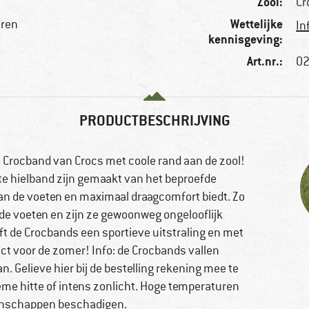
Zool:
Cr
Wettelijke
eren
In
kennisgeving:
Art.nr.:
02
PRODUCTBESCHRIJVING
e Crocband van Crocs met coole rand aan de zool!
 hielband zijn gemaakt van het beproefde
an de voeten en maximaal draagcomfort biedt. Zo
e voeten en zijn ze gewoonweg ongelooflijk
ft de Crocbands een sportieve uitstraling en met
ct voor de zomer! Info: de Crocbands vallen
. Gelieve hier bij de bestelling rekening mee te
eme hitte of intens zonlicht. Hoge temperaturen
genschappen beschadigen.