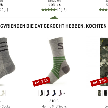
tgroep
Productgroep
P
en
Sandalen
S
ijs
Prijs
95
€ 59,95
€
5,0
(
1
)
4,9
(
12
)
GVRIENDEN DIE DAT GEKOCHT HEBBEN, KOCHTEN
tot -75%
tot -35%
Korting
Korting
+
2
K
MERK
C
STOIC
Artikel
Art
l Socks
Merino MTB Socks
Co