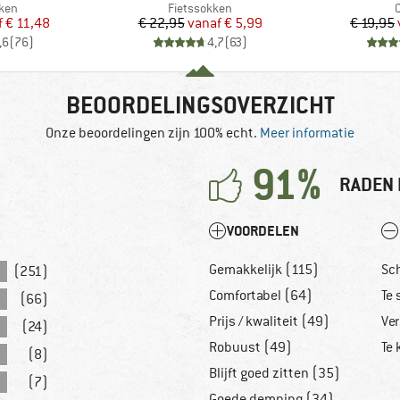
groep
Productgroep
P
kken
Fietssokken
C
ijs
rlaagde prijs
Prijs
Verlaagde prijs
f
€ 11,48
€ 22,95
vanaf
€ 5,99
€ 19,95
,6
(
76
)
4,7
(
63
)
BEOORDELINGSOVERZICHT
Onze beoordelingen zijn 100% echt.
Meer informatie
91%
RADEN 
VOORDELEN
Gemakkelijk (115)
Sc
(251)
Comfortabel (64)
Te 
(66)
Prijs / kwaliteit (49)
Ver
(24)
Robuust (49)
Te 
(8)
Blijft goed zitten (35)
(7)
Goede demping (34)