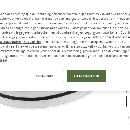
Ki
n cookies en vergelijkbare technologieën om de noodzakelijke functies van onze website te 
eden we bijkomende diensten en functies aan, analyseren we ons dataverkeer, om inhouden 
n, resp. social-mediafuncties aan te bieden. Daardoor zijn ook onze social-media-, reclame-
ers op de hoogte van je gebruik van onze website. Sommige daarvan bevinden zich in derde 
ranties om je gegevens te beschermen, bijvoorbeeld tegen toegang door autoriteiten. Door h
lecteren’ ga je ermee akkoord dat we op deze manier te werk gaan.
Indien je enkel technisch 
 te accepteren, klik dan hier
. Onder ‘Cookie-instellingen’ onderaan op onze website kun je 
altijd weer intrekken. Je toestemming is vrijwillig, niet noodzakelijk voor het gebruik van d
oment worden ingetrokken of voor de eerste keer worden gegeven onder "Cookie-instellingen
M
 Uitgebreide informatie hierover, inclusief de risico's van doorgiften naar derde landen, vind 
aring
.
Le
Aa
INSTELLINGEN
ALLES SELECTEREN