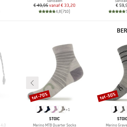
p
Productgroep
Produc
Sandalen
Sandal
Prijs
Verlaagde prijs
Pr
€ 49,95
vanaf
€ 33,20
€ 59,
)
4,8
(
710
)
BER
tot -70%
tot -50%
Korting
Korting
+
1
MERK
MER
STOIC
STOI
Artikel
Artikel
 4.0
Merino MTB Quarter Socks
Merino Grave