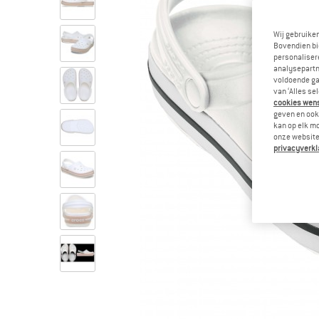
Wij gebruike
Bovendien bi
personalisere
analysepartn
voldoende ga
van ‘Alles se
cookies wenst
geven en ook 
kan op elk m
onze website.
privacyverkl