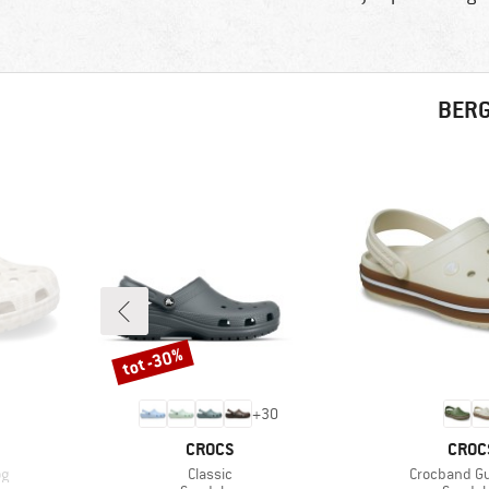
BERG
tot -30%
Korting
+
30
MERK
MERK
CROCS
CROC
Artikel
Artikel
og
Classic
Crocband G