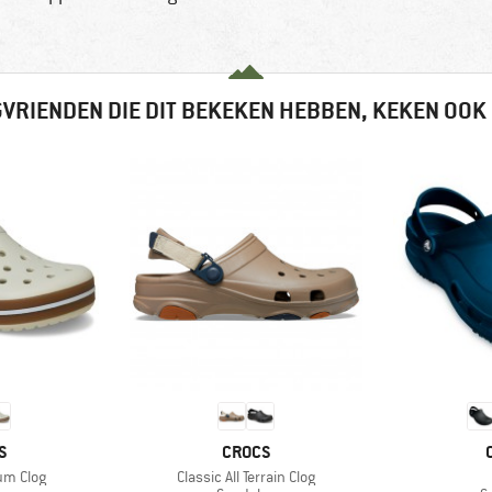
VRIENDEN DIE DIT BEKEKEN HEBBEN, KEKEN OOK
MERK
S
CROCS
Artikel
um Clog
Classic All Terrain Clog