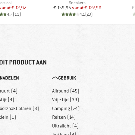
roductgroep
Productgroep
olsjaal
Sneakers
Prijs
Verlaagde prijs
Prijs
Verlaagde prijs
vanaf
€ 12,97
€ 159,95
vanaf
€ 127,96
€
4,7
(
11
)
4,1
(
23
)
DIT PRODUCT AAN
NADELEN
GEBRUIK
huurt (4)
Allround (45)
stijf (4)
Vrije tijd (39)
oorzaakt blaren (3)
Camping (24)
klein (1)
Reizen (14)
Ultralicht (4)
Trekking (4)