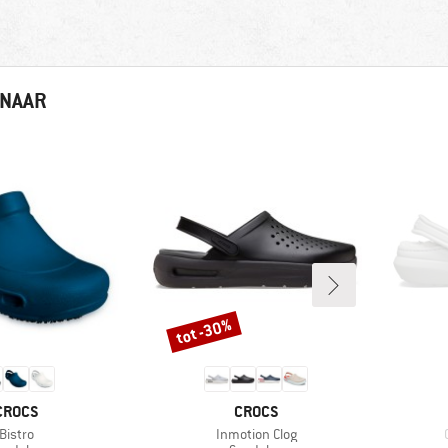
 NAAR
tot -30%
Korting
MERK
MERK
CROCS
CROCS
Artikel
Artikel
Bistro
Inmotion Clog