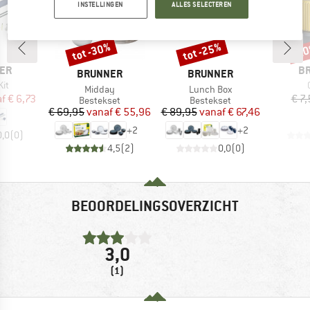
INSTELLINGEN
ALLES SELECTEREN
tot -30%
tot -25%
-2
Korting
Korting
Kort
M
ER
B
MERK
MERK
BRUNNER
BRUNNER
Kit
Artikel
Artikel
Midday
Lunch Box
ijs
rlaagde prijs
f
€ 6,73
€ 7,
Productgroep
Productgroep
Bestekset
Bestekset
Prijs
Verlaagde prijs
Prijs
Verlaagde prijs
€ 69,95
vanaf
€ 55,96
€ 89,95
vanaf
€ 67,46
+
2
+
2
0,0
(
0
)
4,5
(
2
)
0,0
(
0
)
BEOORDELINGSOVERZICHT
3,0
(1)