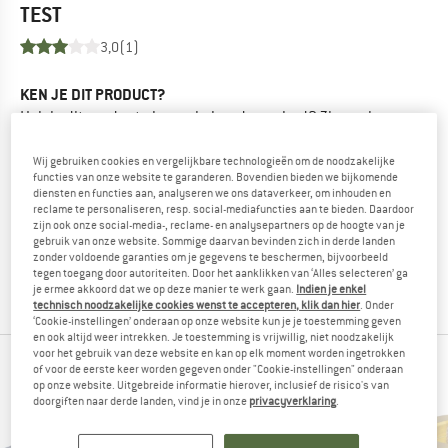
TEST
3,0
(1)
KEN JE DIT PRODUCT?
Heb je dit product al eens in handen gehad? Zin om je
mening hierover te delen?
Andere bergvrienden zijn blij om jouw feedback te lezen -
Wij gebruiken cookies en vergelijkbare technologieën om de noodzakelijke
functies van onze website te garanderen. Bovendien bieden we bijkomende
deel het met hen.
diensten en functies aan, analyseren we ons dataverkeer, om inhouden en
reclame te personaliseren, resp. social-mediafuncties aan te bieden. Daardoor
zijn ook onze social-media-, reclame- en analysepartners op de hoogte van je
BEOORDELING SCHRIJVEN
gebruik van onze website. Sommige daarvan bevinden zich in derde landen
zonder voldoende garanties om je gegevens te beschermen, bijvoorbeeld
tegen toegang door autoriteiten. Door het aanklikken van ‘Alles selecteren’ ga
PRODUCT KOPEN
je ermee akkoord dat we op deze manier te werk gaan.
Indien je enkel
technisch noodzakelijke cookies wenst te accepteren, klik dan hier
. Onder
‘Cookie-instellingen’ onderaan op onze website kun je je toestemming geven
en ook altijd weer intrekken. Je toestemming is vrijwillig, niet noodzakelijk
voor het gebruik van deze website en kan op elk moment worden ingetrokken
FAVORIETE PRODUCTEN VAN BRUNNER
of voor de eerste keer worden gegeven onder "Cookie-instellingen" onderaan
op onze website. Uitgebreide informatie hierover, inclusief de risico's van
doorgiften naar derde landen, vind je in onze
privacyverklaring
.