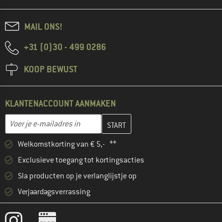
MAIL ONS!
+31 (0)30 - 499 0286
KOOP BEWUST
KLANTENACCOUNT AANMAKEN
Vul je e-mailadres hier in en maak in de volgende stap je klanten
E-mailadres
Welkomstkorting van € 5,- **
Exclusieve toegang tot kortingsacties
Sla producten op je verlanglijstje op
Verjaardagsverrassing