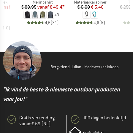
roep
Productgroep
Productgroep
Pr
roek
Merinoshirt
Materiaalkarabiner
To
ijs
rlaagde prijs
Prijs
Verlaagde prijs
Prijs
Verlaagde prijs
vanaf
€ 89,95
vanaf
€ 49,47
€ 6,00
€ 5,40
€ 259,
46
+
3
4,6
(
31
)
4,6
(
5
)
0,0
(
0
)
Bergvriend Julian - Medewerker inkoop
"Ik vind de beste & nieuwste outdoor-producten
voor jou!"
Gratis verzending
100 dagen bedenktijd
vanaf € 69 (NL)