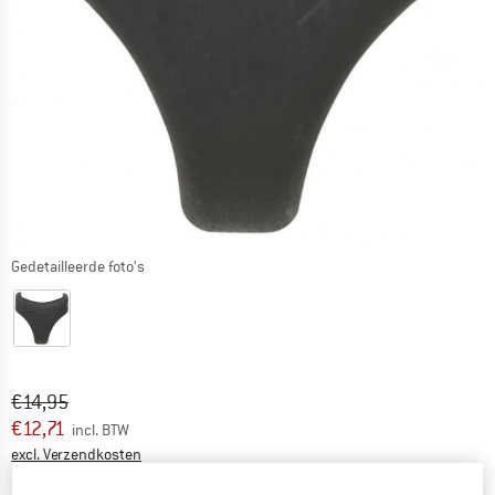
Gedetailleerde foto's
Oorspronkelijke prijs :
Prijs:
€
14,95
€
12,71
incl. BTW
Informatie over de verzendkosten. Opent in een infov
excl. Verzendkosten