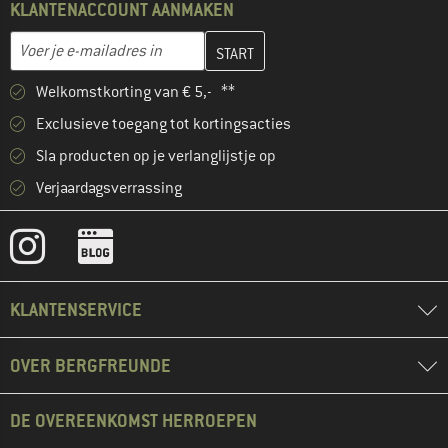
KLANTENACCOUNT AANMAKEN
Vul je e-mailadres hier in en maak in de volgende stap je klanten
E-mailadres
Welkomstkorting van € 5,- **
Exclusieve toegang tot kortingsacties
Sla producten op je verlanglijstje op
Verjaardagsverrassing
KLANTENSERVICE
OVER BERGFREUNDE
DE OVEREENKOMST HERROEPEN