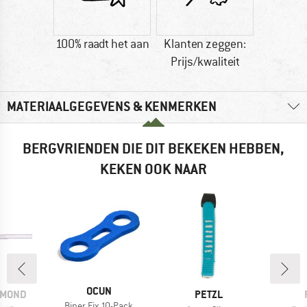
100% raadt het aan
Klanten zeggen:
Prijs/kwaliteit
MATERIAALGEGEVENS & KENMERKEN
BERGVRIENDEN DIE DIT BEKEKEN HEBBEN,
KEKEN OOK NAAR
MERK
OCUN
MERK
AMOND
PETZL
Artikel
Biner Fix 10-Pack