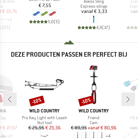
Artikel
Arti
r 10 mm
Axess Sling
Exp
Prijs
€ 7,55
tgroep
Productgroep
Prod
us
Express-slinge
Expr
ijs
rlaagde prijs
Prijs
f
€ 19,76
vanaf
€ 3,33
van
+
1
5,0
(
5
)
5,0
(
5
)
4,9
(
17
)
DEZE PRODUCTEN PASSEN ER PERFECT BIJ
%
-10%
-10%
Korting
Korting
MERK
MERK
NIA
WILD COUNTRY
WILD COUNTRY
Artikel
Artikel
Artik
 Cap
Pro Key Light with Leash
Friend
HB A
ductgroep
Productgroep
Productgroep
Nut tool
Cam
ijs
rlaagde prijs
Prijs
Verlaagde prijs
Prijs
Verlaagde prijs
f
€ 27,97
€ 25,95
€ 23,36
€ 89,95
vanaf
€ 80,96
van
+
3
+
4