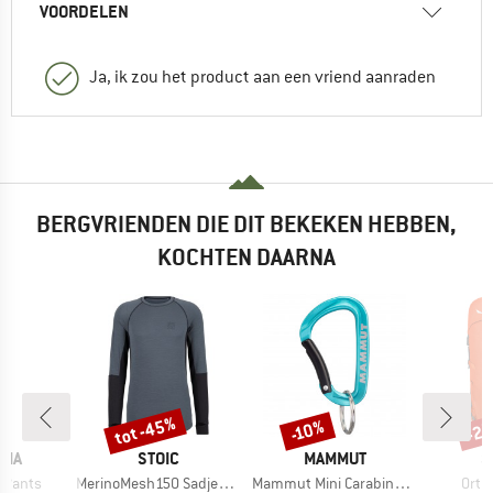
VOORDELEN
Ja, ik zou het product aan een vriend aanraden
BERGVRIENDEN DIE DIT BEKEKEN HEBBEN,
KOCHTEN DAARNA
%
tot -45%
-2
-10%
Korting
Korting
Kort
MERK
MERK
M
NIA
STOIC
MAMMUT
S
Artikel
Artikel
Artik
il Pants
MerinoMesh150 SadjemSt. L/S
Mammut Mini Carabiner Classic
Ortl