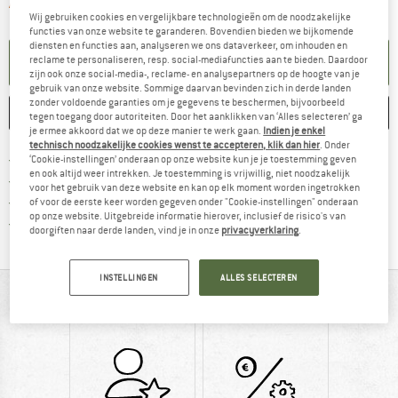
De link wordt geopend in een infova
Artikel momenteel helaas uitverkocht.
Wij gebruiken cookies en vergelijkbare technologieën om de noodzakelijke
functies van onze website te garanderen. Bovendien bieden we bijkomende
diensten en functies aan, analyseren we ons dataverkeer, om inhouden en
KENNISGEVING AANMAKEN
reclame te personaliseren, resp. social-mediafuncties aan te bieden. Daardoor
zijn ook onze social-media-, reclame- en analysepartners op de hoogte van je
gebruik van onze website. Sommige daarvan bevinden zich in derde landen
zonder voldoende garanties om je gegevens te beschermen, bijvoorbeeld
ONTHOUDEN
VERGELIJKEN
tegen toegang door autoriteiten. Door het aanklikken van ‘Alles selecteren’ ga
je ermee akkoord dat we op deze manier te werk gaan.
Indien je enkel
technisch noodzakelijke cookies wenst te accepteren, klik dan hier
. Onder
Vind hier de verzendinform
Gratis verzending vanaf € 69 (NL)
‘Cookie-instellingen’ onderaan op onze website kun je je toestemming geven
en ook altijd weer intrekken. Je toestemming is vrijwillig, niet noodzakelijk
Vind de betalingsinformatie hier! Opent
100 dagen bedenktijd
voor het gebruik van deze website en kan op elk moment worden ingetrokken
> 4.000.000 tevreden klanten
of voor de eerste keer worden gegeven onder "Cookie-instellingen" onderaan
op onze website. Uitgebreide informatie hierover, inclusief de risico's van
Alle artikelen in voorraad
doorgiften naar derde landen, vind je in onze
privacyverklaring
.
INSTELLINGEN
ALLES SELECTEREN
IN EEN OOGOPSLAG