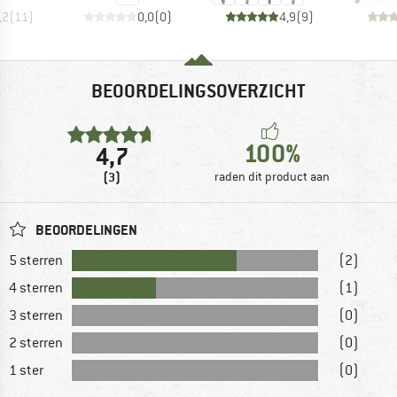
,2
(
11
)
0,0
(
0
)
4,9
(
9
)
BEOORDELINGSOVERZICHT
100%
4,7
(3)
raden dit product aan
BEOORDELINGEN
5 sterren
(2)
4 sterren
(1)
3 sterren
(0)
2 sterren
(0)
1 ster
(0)