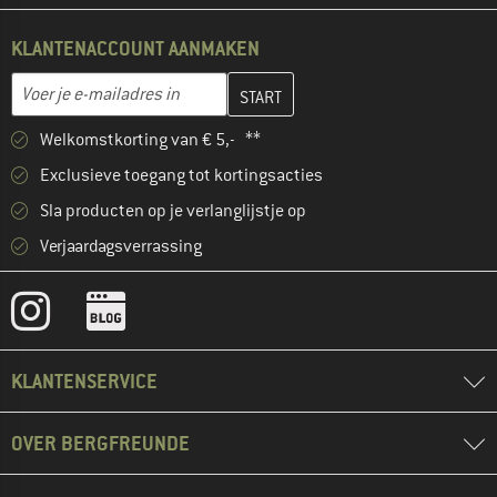
KLANTENACCOUNT AANMAKEN
Vul je e-mailadres hier in en maak in de volgende stap je klanten
E-mailadres
Welkomstkorting van € 5,- **
Exclusieve toegang tot kortingsacties
Sla producten op je verlanglijstje op
Verjaardagsverrassing
KLANTENSERVICE
OVER BERGFREUNDE