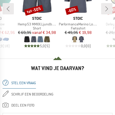
tot -50%
-60%
-2
Korting
Korting
Kort
MERK
MERK
D
STOIC
STOIC
Artikel
Artikel
Artikel
low
Hemp53 MMXX.Ljundby Shorts
PerformanceMerino LofsdalenSt. MTB 3/4 Shirt
Defey 
ctgroep
Productgroep
Productgroep
P
n
Short
Fietsshirt
F
ijs
rlaagde prijs
Prijs
Verlaagde prijs
Prijs
Verlaagde prijs
f
€ 62,96
€ 69,95
vanaf
€ 34,98
€ 49,95
€ 19,98
€ 29
,9
(
18
)
5,0
(
5
)
0,0
(
0
)
WAT VIND JE DAARVAN?
STEL EEN VRAAG
SCHRIJF EEN BEOORDELING
DEEL EEN FOTO