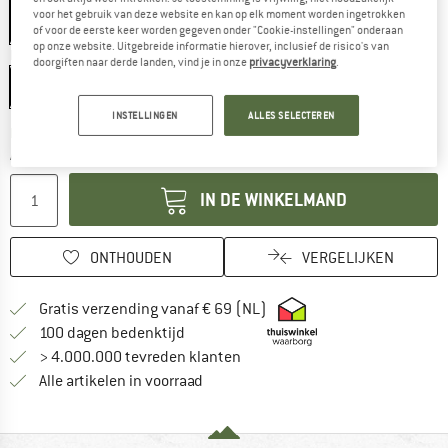
voor het gebruik van deze website en kan op elk moment worden ingetrokken
of voor de eerste keer worden gegeven onder "Cookie-instellingen" onderaan
op onze website. Uitgebreide informatie hierover, inclusief de risico's van
Maat:
1,5 l
doorgiften naar derde landen, vind je in onze
privacyverklaring
.
1,5 l
INSTELLINGEN
ALLES SELECTEREN
De link wordt geopend in een infovak en bevat le
Levertijd: 3-5 werkdagen
Aantal:
IN DE WINKELMAND
ONTHOUDEN
VERGELIJKEN
Vind hier de verzendinform
Gratis verzending vanaf € 69 (NL)
Vind de betalingsinformatie hier! Opent
100 dagen bedenktijd
> 4.000.000 tevreden klanten
Alle artikelen in voorraad