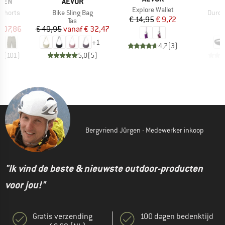
MERK
M
ÄVEN
AEVOR
O
Artikel
Explore Wallet
Artikel
Artike
 Shorts
Bike Sling Bag
Duro 
Prijs
Verlaagde prijs
€ 14,95
€ 9,72
uctgroep
Productgroep
P
Tas
H
ijs
rlaagde prijs
Prijs
Verlaagde prijs
 107,86
€ 49,95
vanaf
€ 32,47
€
+
1
4,7
(
3
)
,9
(
101
)
5,0
(
5
)
Bergvriend Jürgen - Medewerker inkoop
"Ik vind de beste & nieuwste outdoor-producten
voor jou!"
Gratis verzending
100 dagen bedenktijd