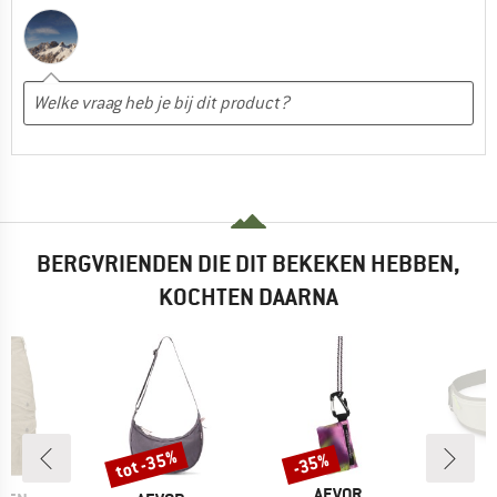
BERGVRIENDEN DIE DIT BEKEKEN HEBBEN,
KOCHTEN DAARNA
tot -35%
-35%
Korting
Korting
MERK
AEVOR