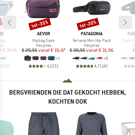
%
tot -35%
tot -20%
Korting
Korting
MERK
MERK
ME
ME
AEVOR
PATAGONIA
FJÄ
Artikel
Artikel
Artikel
ing
Hipbag Ease
Terravia Mini Hip Pack
High C
tgroep
Productgroep
Productgroep
P
as
Heuptas
Heuptas
H
ijs
rlaagde prijs
Prijs
Verlaagde prijs
Prijs
Verlaagde prijs
f
€ 37,46
€ 29,95
vanaf
€ 19,47
€ 39,95
vanaf
€ 31,96
€
+
1
+
6
0,0
(
0
)
4,2
(
5
)
4,7
(
14
)
BERGVRIENDEN DIE DAT GEKOCHT HEBBEN,
KOCHTEN OOK