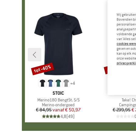
Wij gebruike
Bovendien bi
personalisere
analysepartn
voldoende ga
van ‘Alles se
cookies wenst
geven en ook 
kan op elk m
onze website.
privacyverkl
tot -40%
-15%
Korting
Korting
+
4
MERK
STOIC
MERK
SNOW P
Artikel
Merino180 BengtSt. S/S
Artikel
Take! Ch
Productgroep
Merino-ondergoed
Productg
Campings
€ 84,95
vanaf
Prijs
Verlaagde prijs
€ 50,97
€ 239,95
Pr
Ve
€ 
4,8
(
49
)