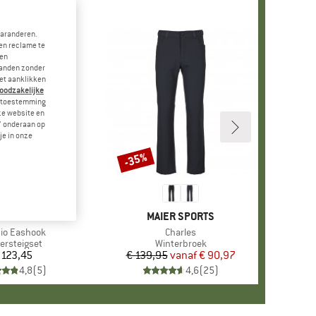
garanderen.
en reclame te
 en
landen zonder
et aanklikken
noodzakelijke
je toestemming
eze website en
" onderaan op
je in onze
-35%
Korting
MERK
PETZL
MERK
MAIER SPORTS
l
io Eashook
Artikel
Charles
uctgroep
tersteigset
Productgroep
Winterbroek
 123,45
Prijs
€ 139,95
vanaf
Prijs
Verlaagde prijs
€ 90,97
4,8
(
5
)
4,6
(
25
)