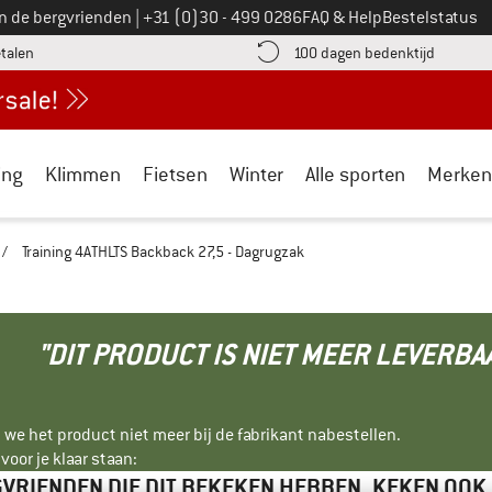
Bel ons op
an de bergvrienden
|
+31 (0)30 - 499 0286
FAQ & Help
Bestelstatus
vind de betalingsinformatie hier! Opent in een infovak
Vind de b
etalen
100 dagen bedenktijd
ing
Klimmen
Fietsen
Winter
Alle sporten
Merken
/
Training 4ATHLTS Backback 27,5 - Dagrugzak
"DIT PRODUCT IS NIET MEER LEVERBA
 we het product niet meer bij de fabrikant nabestellen.
oor je klaar staan:
VRIENDEN DIE DIT BEKEKEN HEBBEN, KEKEN OOK