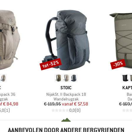
tot -52%
-30%
Korting
Korting
K
MERK
MER
C
STOIC
KAPT
Artikel
Art
ckpack 36
NijakSt. II Backpack 18
Ba
roep
Productgroep
Pr
gzak
Wandelrugzak
Da
ijs
rlaagde prijs
Prijs
Verlaagde prijs
f
€ 84,98
€ 119,95
vanaf
€ 57,58
€ 169
5,0
(
1
)
0,0
(
0
)
AANBEVOLEN DOOR ANDERE BERGVRIENDEN