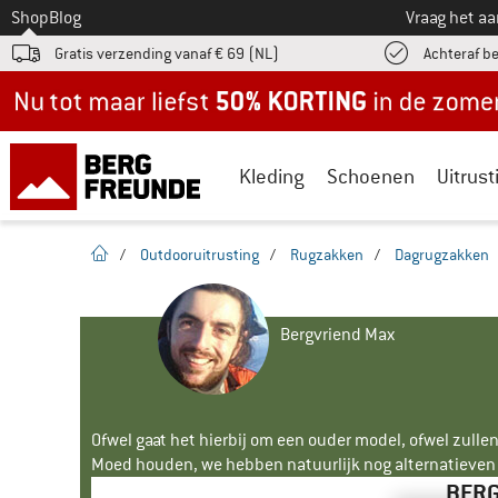
Naar
Shop
Blog
Vraag het a
Gratis verzending vanaf € 69 (NL)
Achteraf b
Nu tot maar liefst -50% in de zomersale!
Kleding
Schoenen
Uitrust
Startpagina
/
Outdooruitrusting
/
Rugzakken
/
Dagrugzakken
Bergvriend Max
Ofwel gaat het hierbij om een ouder model, ofwel zullen
Moed houden, we hebben natuurlijk nog alternatieven v
BERG