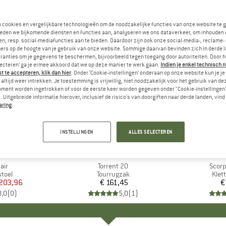
n cookies en vergelijkbare technologieën om de noodzakelijke functies van onze website te 
eden we bijkomende diensten en functies aan, analyseren we ons dataverkeer, om inhouden 
n, resp. social-mediafuncties aan te bieden. Daardoor zijn ook onze social-media-, reclame-
ers op de hoogte van je gebruik van onze website. Sommige daarvan bevinden zich in derde 
ranties om je gegevens te beschermen, bijvoorbeeld tegen toegang door autoriteiten. Door h
lecteren’ ga je ermee akkoord dat we op deze manier te werk gaan.
Indien je enkel technisch 
 te accepteren, klik dan hier
. Onder ‘Cookie-instellingen’ onderaan op onze website kun je 
altijd weer intrekken. Je toestemming is vrijwillig, niet noodzakelijk voor het gebruik van d
oment worden ingetrokken of voor de eerste keer worden gegeven onder "Cookie-instellingen
 Uitgebreide informatie hierover, inclusief de risico's van doorgiften naar derde landen, vind 
aring
.
INSTELLINGEN
ALLES SELECTEREN
EAK
MERK
EXPED
air
Artikel
Torrent 20
Artike
Scorp
roep
toel
Productgroep
Tourrugzak
Prod
Klet
ijs
rlaagde prijs
203,96
€ 161,45
Prijs
€
0,0
(
0
)
5,0
(
1
)