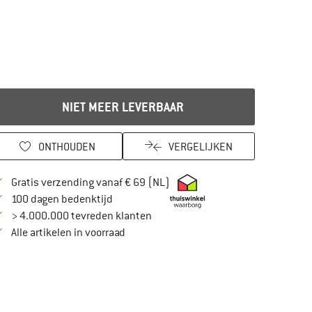
NIET MEER LEVERBAAR
ONTHOUDEN
VERGELIJKEN
Vind hier de verzendinformatie
Gratis verzending vanaf € 69 (NL)
Vind de betalingsinformatie hier! Opent in
100 dagen bedenktijd
> 4.000.000 tevreden klanten
Alle artikelen in voorraad