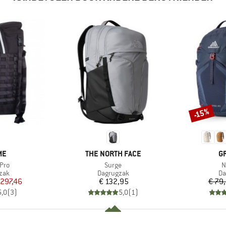
-15%
Korting
MERK
M
ME
THE NORTH FACE
G
Artikel
A
Pro
Surge
N
groep
Productgroep
Pr
zak
Dagrugzak
Da
ijs
rlaagde prijs
Prijs
 297,46
€ 132,95
€ 79
5,0
(
3
)
5,0
(
1
)