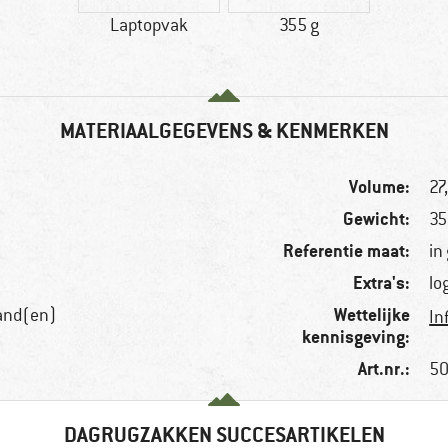
Laptopvak
355 g
MATERIAALGEGEVENS & KENMERKEN
Volume:
27,
Gewicht:
35
Referentie maat:
in
Extra's:
lo
Wettelijke
and(en)
In
kennisgeving:
Art.nr.:
50
DAGRUGZAKKEN SUCCESARTIKELEN