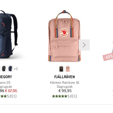
-15
Korti
+
1
ERK
MERK
REGORY
FJÄLLRÄVEN
rtikel
Artikel
ano 20
Kånken Rainbow 16
oductgroep
Productgroep
grugzak
Dagrugzak
Prijs
Verlaagde prijs
Prijs
,95
€ 67,96
€ 99,95
5,0
(
1
)
5,0
(
1
)