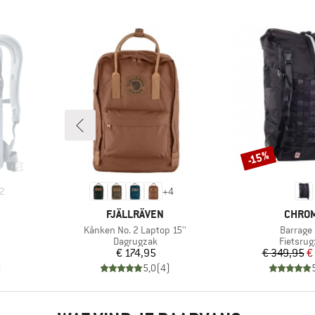
-15%
Korting
2
+
4
MERK
MERK
FJÄLLRÄVEN
CHRO
Artikel
Artikel
Kånken No. 2 Laptop 15''
Barrage 
p
Productgroep
Product
Dagrugzak
Fietsrug
Prijs
Pr
Ve
€ 174,95
€ 349,95
€
)
5,0
(
4
)