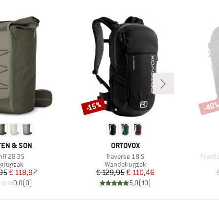
-40
-15%
Korting
Korti
K
MERK
EN & SON
ORTOVOX
ikel
Artikel
Artikel
nff 28-35
Traverse 18 S
Freefl
oductgroep
Productgroep
grugzak
Wandelrugzak
Prijs
Verlaagde prijs
Prijs
Verlaagde prijs
,95
€ 118,97
€ 129,95
€ 110,46
0,0
(
0
)
5,0
(
10
)