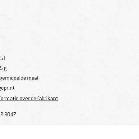
5 l
5 g
 gemiddelde maat
goprint
formatie over de fabrikant
2-9047