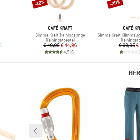
-20%
-10%
Korting
Korting
MERK
MERK
CAFÉ KRAFT
CAFÉ KR
Artikel
Artikel
Gimme Kraft Trainingsringe
Gimme Kraft Klimmzugst
Productgroep
Productgr
Trainingstoestel
Trainingst
de prijs
Prijs
Verlaagde prijs
Pr
Ve
6
€ 49,95
€ 44,96
€ 89,95
€
)
4,5
(
6
)
BER