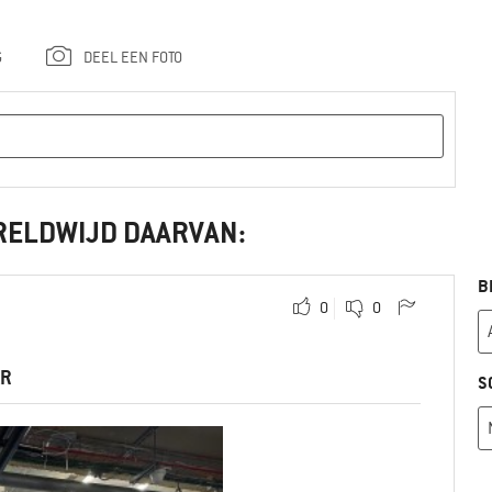
G
DEEL EEN FOTO
RELDWIJD DAARVAN:
B
0
0
AR
S