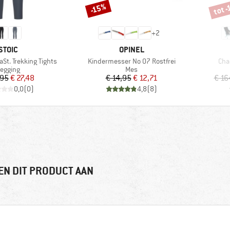
tot 
-15%
Korting
Korti
+
2
MERK
MERK
STOIC
OPINEL
Artikel
Arti
St. Trekking Tights
Kindermesser No 07 Rostfrei
Cha
roductgroep
Productgroep
egging
Mes
Prijs
Verlaagde prijs
Prijs
Verlaagde prijs
,95
€ 27,48
€ 14,95
€ 12,71
€ 16
0,0
(
0
)
4,8
(
8
)
EN DIT PRODUCT AAN