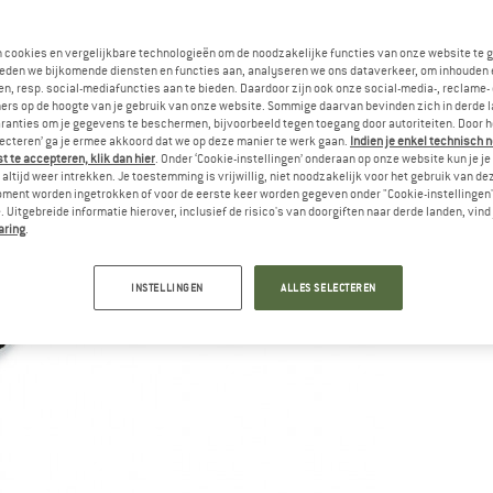
n cookies en vergelijkbare technologieën om de noodzakelijke functies van onze website te 
eden we bijkomende diensten en functies aan, analyseren we ons dataverkeer, om inhouden 
n, resp. social-mediafuncties aan te bieden. Daardoor zijn ook onze social-media-, reclame-
ers op de hoogte van je gebruik van onze website. Sommige daarvan bevinden zich in derde 
ranties om je gegevens te beschermen, bijvoorbeeld tegen toegang door autoriteiten. Door h
lecteren’ ga je ermee akkoord dat we op deze manier te werk gaan.
Indien je enkel technisch 
 te accepteren, klik dan hier
. Onder ‘Cookie-instellingen’ onderaan op onze website kun je 
altijd weer intrekken. Je toestemming is vrijwillig, niet noodzakelijk voor het gebruik van d
oment worden ingetrokken of voor de eerste keer worden gegeven onder "Cookie-instellingen
 Uitgebreide informatie hierover, inclusief de risico's van doorgiften naar derde landen, vind 
aring
.
INSTELLINGEN
ALLES SELECTEREN