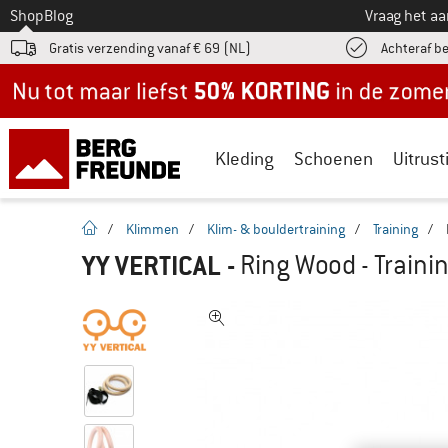
Naar
Shop
Blog
Vraag het a
Gratis verzending vanaf € 69 (NL)
Achteraf b
Nu tot maar liefst -50% in de zomersale!
Kleding
Schoenen
Uitrust
Startpagina
/
Klimmen
/
Klim- & bouldertraining
/
Training
/
YY VERTICAL
-
Ring Wood - Train