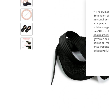
Wij gebruike
Bovendien bi
personalisere
analysepartn
voldoende ga
van ‘Alles se
cookies wenst
geven en ook 
kan op elk m
onze website.
privacyverkl