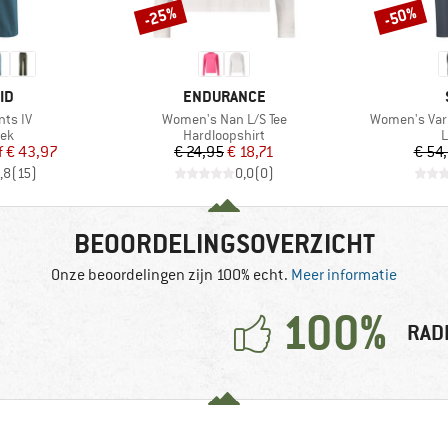
-25%
-50%
Korting
Korting
MERK
ID
ENDURANCE
Artikel
Artikel
ts IV
Women's Nan L/S Tee
Women's Vara
tgroep
Productgroep
P
oek
Hardloopshirt
L
ijs
rlaagde prijs
Prijs
Verlaagde prijs
f
€ 43,97
€ 24,95
€ 18,71
€ 54
,8
(
15
)
0,0
(
0
)
BEOORDELINGSOVERZICHT
Onze beoordelingen zijn 100% echt.
Meer informatie
100%
RAD