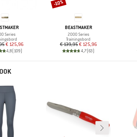
-10%
Korting
K
MERK
STMAKER
BEASTMAKER
ikel
Artikel
00 Series
2000 Series
ductgroep
Productgroep
iningsbord
Trainingsbord
Prijs
Verlaagde prijs
Prijs
Verlaagde prijs
95
€ 125,96
€ 139,95
€ 125,96
4,8
(
109
)
4,7
(
63
)
 OOK