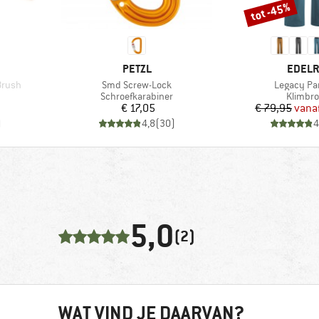
tot -45%
Korting
MERK
MERK
PETZL
EDELR
Artikel
Artikel
Brush
Smd Screw-Lock
Legacy Pan
Productgroep
Produc
Schroefkarabiner
Klimbr
de prijs
Prijs
Pr
Ve
€ 17,05
€ 79,95
vana
)
4,8
(
30
)
4
5,0
(2)
WAT VIND JE DAARVAN?