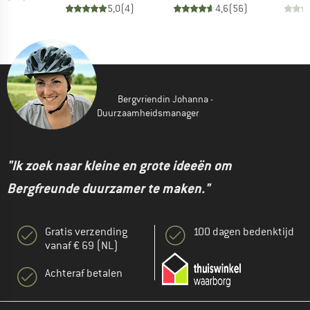
5,0
(
4
)
4,6
(
56
)
Bergvriendin Johanna -
Duurzaamheidsmanager
"Ik zoek naar kleine en grote ideeën om
Bergfreunde duurzamer te maken."
Gratis verzending
100 dagen bedenktijd
vanaf € 69 (NL)
Achteraf betalen