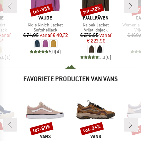
%
tot -35%
tot -20%
-3
Korting
Korting
Kort
MERK
MERK
M
RE
VAUDE
FJÄLLRÄVEN
CA
Artikel
Artikel
Artikel
hirt
Kid's Kinich Jacket
Kaipak Jacket
Women's Washed
groep
Productgroep
Productgroep
Pro
sjack
Softshelljack
Vrijetijdsjack
Vrij
ijs
rlaagde prijs
Prijs
Verlaagde prijs
Prijs
Verlaagde prijs
vanaf
€ 74,95
vanaf
€ 48,72
€ 279,95
vanaf
€ 169
47
€ 223,96
5,0
(
4
)
5,0
(
1
)
5,0
(
6
)
FAVORIETE PRODUCTEN VAN VANS
%
tot -60%
tot -35%
tot
Korting
Korting
Kort
K
MERK
MERK
S
VANS
VANS