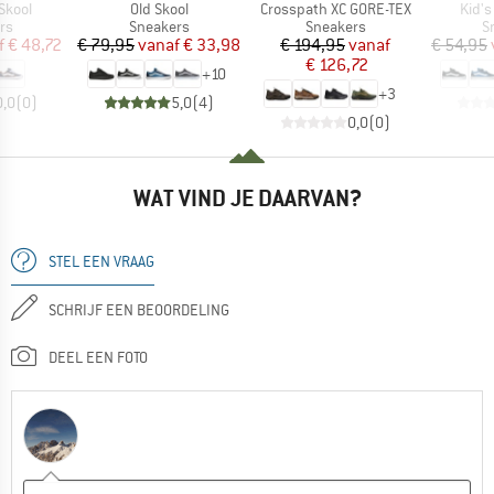
Artikel
Artikel
Artike
Skool
Old Skool
Crosspath XC GORE-TEX
Kid's
tgroep
Productgroep
Productgroep
P
rs
Sneakers
Sneakers
S
ijs
rlaagde prijs
Prijs
Verlaagde prijs
Prijs
Verlaagde prijs
f
€ 48,72
€ 79,95
vanaf
€ 33,98
€ 194,95
vanaf
€ 54,95
€ 126,72
+
10
+
3
0,0
(
0
)
5,0
(
4
)
0,0
(
0
)
WAT VIND JE DAARVAN?
STEL EEN VRAAG
SCHRIJF EEN BEOORDELING
DEEL EEN FOTO