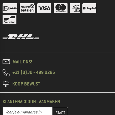
MAIL ONS!
+31 (0)30 - 499 0286
KOOP BEWUST
KLANTENACCOUNT AANMAKEN
Vul je e-mailadres hier in en maak in de volgende stap je klanten
E-mailadres