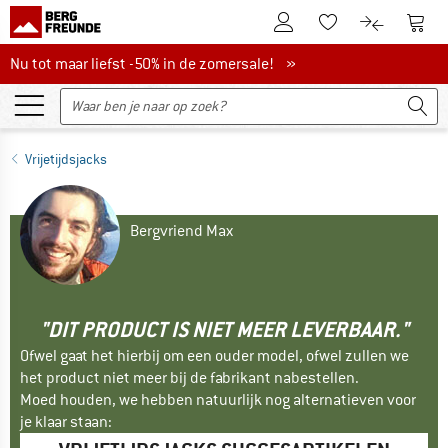
De klantenaccount
Naar
Naar de verlanglijs
Naar de pro
Nu tot maar liefst -50% in de zomersale!
Nu tot maar liefst -50% in de zomersale! »
Vrijetijdsjacks
Bergvriend Max
"DIT PRODUCT IS NIET MEER LEVERBAAR."
Ofwel gaat het hierbij om een ouder model, ofwel zullen we
het product niet meer bij de fabrikant nabestellen.
Moed houden, we hebben natuurlijk nog alternatieven voor
je klaar staan: