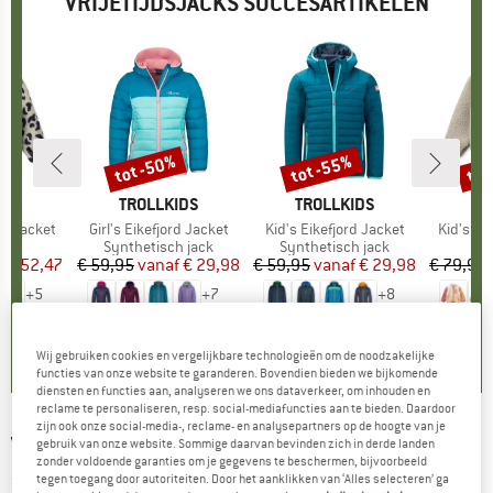
VRIJETIJDSJACKS SUCCESARTIKELEN
%
tot -50%
tot -55%
tot
Korting
Korting
Kort
OD
MERK
TROLLKIDS
MERK
TROLLKIDS
M
L
le Jacket
Artikel
Girl's Eikefjord Jacket
Artikel
Kid's Eikefjord Jacket
Artikel
Kid's No
groep
est
Productgroep
Synthetisch jack
Productgroep
Synthetisch jack
Pr
Fl
f
ijs
rlaagde prijs
€ 52,47
€ 59,95
vanaf
Prijs
Verlaagde prijs
€ 29,98
€ 59,95
vanaf
Prijs
Verlaagde prijs
€ 29,98
€ 79,95
+
5
+
7
+
8
0,0
(
0
)
4,9
(
15
)
4,9
(
16
)
Wij gebruiken cookies en vergelijkbare technologieën om de noodzakelijke
functies van onze website te garanderen. Bovendien bieden we bijkomende
diensten en functies aan, analyseren we ons dataverkeer, om inhouden en
reclame te personaliseren, resp. social-mediafuncties aan te bieden. Daardoor
zijn ook onze social-media-, reclame- en analysepartners op de hoogte van je
VANS
-
Westfield Shacket - Vrijetijdsjack
gebruik van onze website. Sommige daarvan bevinden zich in derde landen
zonder voldoende garanties om je gegevens te beschermen, bijvoorbeeld
tegen toegang door autoriteiten. Door het aanklikken van ‘Alles selecteren’ ga
(0)