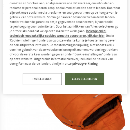
diensten en functies aan, analyseren we ons dataverkeer, om inhouden en
slaapzak
reclame te personaliseren, resp. social-mediafuncties aan te bieden. Daardoor
zijn ook onze social-media-, reclame- en analysepartners op de hoogte van je
1,0
(1)
gebruik van onze website. Sommige daarvan bevinden zich in derde landen
zonder voldoende garanties om je gegevens te beschermen, bijvoorbeeld
tegen toegang door autoriteiten. Door het aanklikken van ‘Alles selecteren’ ga
je ermee akkoord dat we op deze manier te werk gaan.
Indien je enkel
technisch noodzakelijke cookies wenst te accepteren, klik dan hier
. Onder
‘Cookie-instellingen’ onderaan op onze website kun je je toestemming geven
en ook altijd weer intrekken. Je toestemming is vrijwillig, niet noodzakelijk
voor het gebruik van deze website en kan op elk moment worden ingetrokken
of voor de eerste keer worden gegeven onder "Cookie-instellingen" onderaan
op onze website. Uitgebreide informatie hierover, inclusief de risico's van
doorgiften naar derde landen, vind je in onze
privacyverklaring
.
INSTELLINGEN
ALLES SELECTEREN