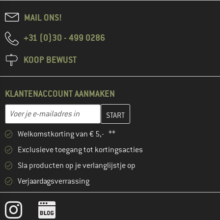
MAIL ONS!
+31 (0)30 - 499 0286
KOOP BEWUST
KLANTENACCOUNT AANMAKEN
Vul je e-mailadres hier in en maak in de volgende stap je klanten
Voer je e-mailadres in
Welkomstkorting van € 5,- **
Exclusieve toegang tot kortingsacties
Sla producten op je verlanglijstje op
Verjaardagsverrassing