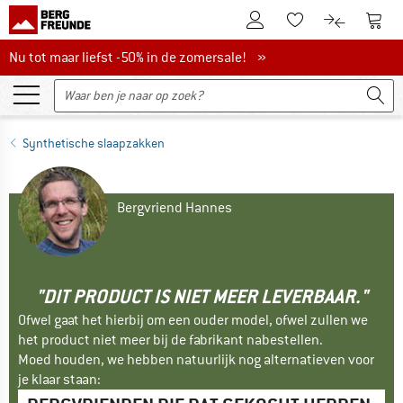
De klantenaccount
Naar
Naar de verlanglijs
Naar de pro
Nu tot maar liefst -50% in de zomersale!
Nu tot maar liefst -50% in de zomersale! »
Synthetische slaapzakken
Bergvriend Hannes
"DIT PRODUCT IS NIET MEER LEVERBAAR."
Ofwel gaat het hierbij om een ouder model, ofwel zullen we
het product niet meer bij de fabrikant nabestellen.
Moed houden, we hebben natuurlijk nog alternatieven voor
je klaar staan: