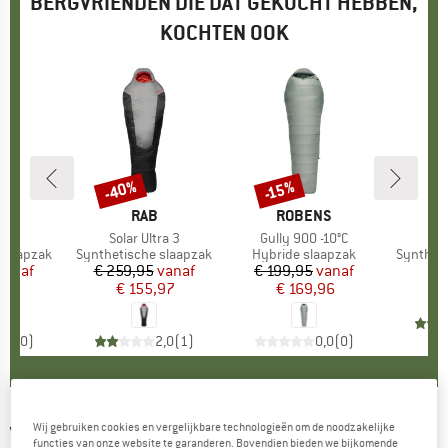
BERGVRIENDEN DIE DAT GEKOCHT HEBBEN,
KOCHTEN OOK
-40%
-15%
Korting
Korting
K
O
MERK
RAB
MERK
ROBENS
M
D
20
Artikel
Solar Ultra 3
Artikel
Gully 900 -10°C
Ar
Or
 slaapzak
Productgroep
Synthetische slaapzak
Productgroep
Hybride slaapzak
Product
Syntheti
ijs
rlaagde prijs
vanaf
€ 259,95
Prijs
Verlaagde prijs
vanaf
€ 199,95
Prijs
Verlaagde prijs
vanaf
€
,96
€ 155,97
€ 169,96
0,0
(
0
)
2,0
(
1
)
0,0
(
0
)
Wij gebruiken cookies en vergelijkbare technologieën om de noodzakelijke
VANGO
-
Microlite 300 - Synthetische
functies van onze website te garanderen. Bovendien bieden we bijkomende