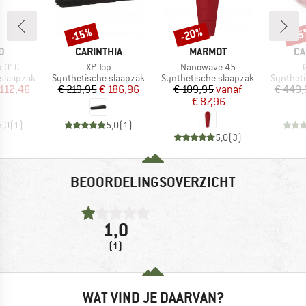
-20%
-15%
-1
Korting
Korting
Kort
MERK
MERK
ME
D
CARINTHIA
MARMOT
CA
Artikel
Artikel
A
 0° C
XP Top
Nanowave 45
Productgroep
Productgroep
Product
 slaapzak
Synthetische slaapzak
Synthetische slaapzak
Syntheti
ijs
rlaagde prijs
Prijs
Verlaagde prijs
Prijs
Verlaagde prijs
112,46
€ 219,95
€ 186,96
€ 109,95
vanaf
€ 449,
€ 87,96
5,0
(
1
)
5,0
(
1
)
5,0
(
3
)
BEOORDELINGSOVERZICHT
1,0
(1)
WAT VIND JE DAARVAN?