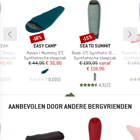
-5
-15%
-18%
Korting
Korting
Kort
MERK
MERK
PEAK
EASY CAMP
SEA TO SUMMIT
Artikel
Artikel
Artikel
eeping Bag
Raven I Mummy 5°C
Boab -1°C Synthetic Sleeping Bag
RovenSt. Lite
Productgroep
Productgroep
Product
 slaapzak
Synthetische slaapzak
Synthetische slaapzak
Syntheti
ijs
rlaagde prijs
Prijs
Verlaagde prijs
Prijs
Verlaagde prijs
 40,48
€ 44,95
€ 36,86
€ 139,95
vanaf
€ 149
€ 118,96
0,0
(
0
)
0,0
(
0
)
4,5
(
2
)
AANBEVOLEN DOOR ANDERE BERGVRIENDEN