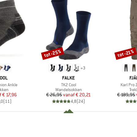
tot -25%
tot -21%
Korting
Korting
+
3
MERK
ME
OOL
FALKE
FJÄ
Artikel
Artikel
hion Ankle
TK2 Cool
Karl Pro 
roep
Productgroep
Pro
kken
Wandelsokken
Tre
ijs
rlaagde prijs
Prijs
Verlaagde prijs
f
€ 17,96
€ 26,95
vanaf
€ 20,21
€ 189,95
,0
(
11
)
4,8
(
24
)