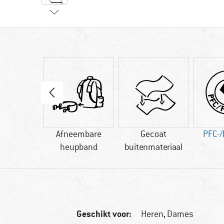
00 g
Afneembare
Gecoat
PFC-/
heupband
buitenmateriaal
Geschikt voor:
Heren,
Dames