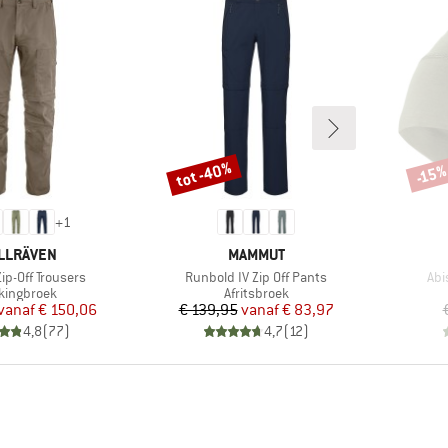
tot -40%
-15
Korting
Korti
+
1
RK
MERK
LLRÄVEN
MAMMUT
Artikel
Arti
Zip-Off Trousers
Runbold IV Zip Off Pants
Abi
ductgroep
Productgroep
kkingbroek
Afritsbroek
Prijs
Verlaagde prijs
Prijs
Verlaagde prijs
vanaf
€ 150,06
€ 139,95
vanaf
€ 83,97
4,8
(
77
)
4,7
(
12
)