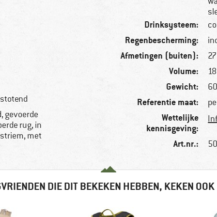
wa
sl
Drinksysteem:
co
Regenbescherming:
in
Afmetingen (buiten):
27
Volume:
18 
Gewicht:
60
fstotend
Referentie maat:
pe
, gevoerde
Wettelijke
In
rde rug, in
kennisgeving:
rstriem, met
Art.nr.:
50
VRIENDEN DIE DIT BEKEKEN HEBBEN, KEKEN OOK