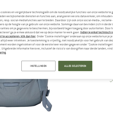
Le
n cookies en vergelijkbare technologieën om de noodzakelijke functies van onze website te 
eden we bijkomende diensten en functies aan, analyseren we ons dataverkeer, om inhouden 
No
n, resp. social-mediafuncties aan te bieden. Daardoor zijn ook onze social-media-, reclame-
Aa
ers op de hoogte van je gebruik van onze website. Sommige daarvan bevinden zich in derde 
ranties om je gegevens te beschermen, bijvoorbeeld tegen toegang door autoriteiten. Door h
lecteren’ ga je ermee akkoord dat we op deze manier te werk gaan.
Indien je enkel technisch 
 te accepteren, klik dan hier
. Onder ‘Cookie-instellingen’ onderaan op onze website kun je 
altijd weer intrekken. Je toestemming is vrijwillig, niet noodzakelijk voor het gebruik van d
oment worden ingetrokken of voor de eerste keer worden gegeven onder "Cookie-instellingen
 Uitgebreide informatie hierover, inclusief de risico's van doorgiften naar derde landen, vind 
aring
.
INSTELLINGEN
ALLES SELECTEREN