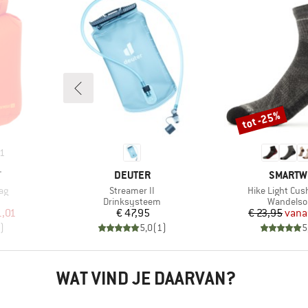
tot -25%
Korting
1
MERK
MERK
T
DEUTER
SMARTW
Artikel
Artikel
ag
Streamer II
Hike Light Cus
ep
Productgroep
Productg
Drinksysteem
Wandelso
de prijs
Prijs
Pr
Ve
1,01
€ 47,95
€ 23,95
vana
)
5,0
(
1
)
5
WAT VIND JE DAARVAN?