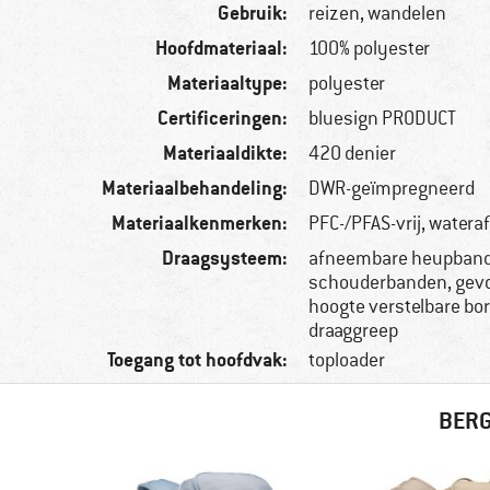
Gebruik:
reizen, wandelen
Hoofdmateriaal:
100% polyester
Materiaaltype:
polyester
Certificeringen:
bluesign PRODUCT
Materiaaldikte:
420 denier
Materiaalbehandeling:
DWR-geïmpregneerd
Materiaalkenmerken:
PFC-/PFAS-vrij, watera
Draagsysteem:
afneembare heupband
schouderbanden, gevoe
hoogte verstelbare bo
draaggreep
Toegang tot hoofdvak:
toploader
BERG