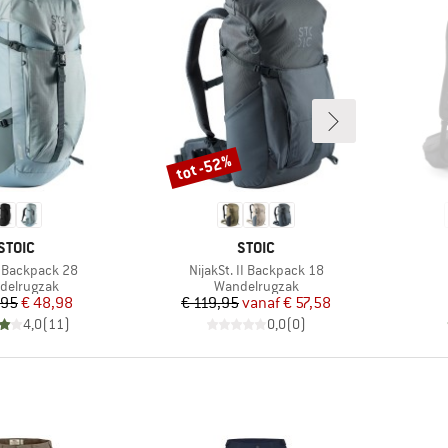
tot -52%
Korting
MERK
MERK
STOIC
STOIC
Artikel
. Backpack 28
NijakSt. II Backpack 18
uctgroep
Productgroep
delrugzak
Wandelrugzak
Prijs
Verlaagde prijs
Prijs
Verlaagde prijs
,95
€ 48,98
€ 119,95
vanaf
€ 57,58
4,0
(
11
)
0,0
(
0
)