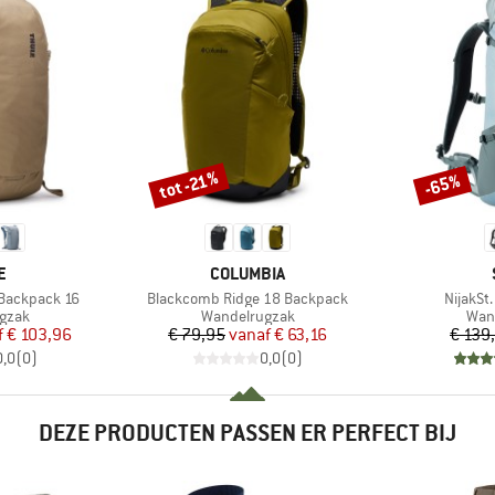
tot -21%
-65%
Korting
Korting
MERK
E
COLUMBIA
Artikel
Artikel
n Backpack 16
Blackcomb Ridge 18 Backpack
NijakSt
roep
Productgroep
Prod
gzak
Wandelrugzak
Wan
ijs
rlaagde prijs
Prijs
Verlaagde prijs
f
€ 103,96
€ 79,95
vanaf
€ 63,16
€ 139
0,0
(
0
)
0,0
(
0
)
DEZE PRODUCTEN PASSEN ER PERFECT BIJ