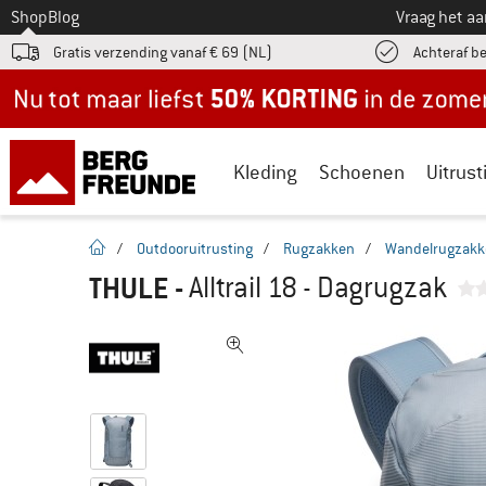
Naar
Shop
Blog
Vraag het a
Gratis verzending vanaf € 69 (NL)
Achteraf b
Nu tot maar liefst -50% in de zomersale!
Kleding
Schoenen
Uitrust
Startpagina
/
Outdooruitrusting
/
Rugzakken
/
Wandelrugzakk
THULE
-
Alltrail 18 - Dagrugzak