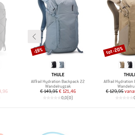
tot -20%
-19%
Korting
Korting
MERK
MERK
THULE
THUL
Artikel
Artikel
AllTrail Hydration Backpack 22
AllTrail Hydratio
Productgroep
Productg
Wandelrugzak
Wandelru
de prijs
Prijs
Verlaagde prijs
Pr
Ve
9,96
€ 149,95
€ 121,46
€ 129,95
vana
)
0,0
(
0
)