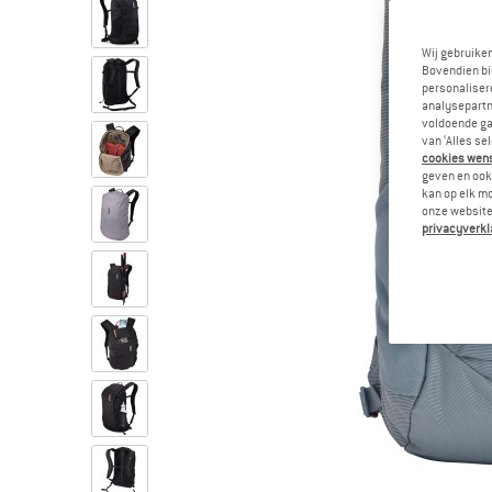
Wij gebruike
Bovendien bi
personalisere
analysepartn
voldoende ga
van ‘Alles se
cookies wenst
geven en ook 
kan op elk m
onze website.
privacyverkl