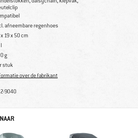
ndelstokken, daisychain, klepvak,
eutelclip
mpatibel
cl. afneembare regenhoes
 x 19 x 50 cm
l
0 g
r stuk
formatie over de fabrikant
2-9040
 NAAR