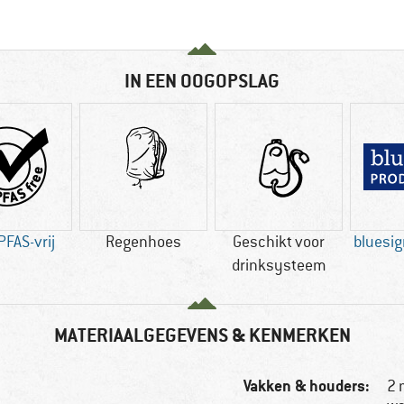
IN EEN OOGOPSLAG
PFAS-vrij
Regenhoes
Geschikt voor
bluesi
drinksysteem
MATERIAALGEGEVENS & KENMERKEN
Vakken & houders:
2 