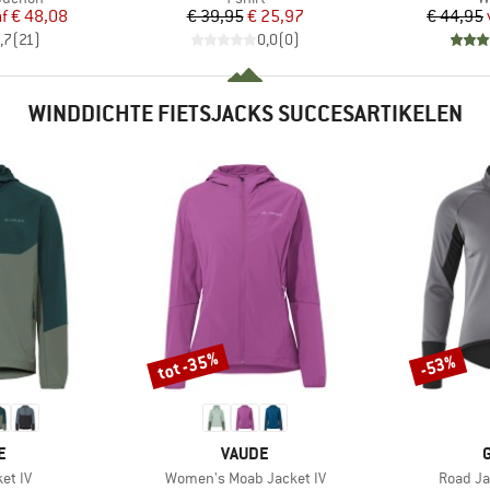
ijs
rlaagde prijs
Prijs
Verlaagde prijs
f
€ 48,08
€ 39,95
€ 25,97
€ 44,95
,7
(
21
)
0,0
(
0
)
WINDDICHTE FIETSJACKS SUCCESARTIKELEN
tot -35%
-53%
Korting
Korting
MERK
E
VAUDE
Artikel
Artikel
et IV
Women's Moab Jacket IV
Road Ja