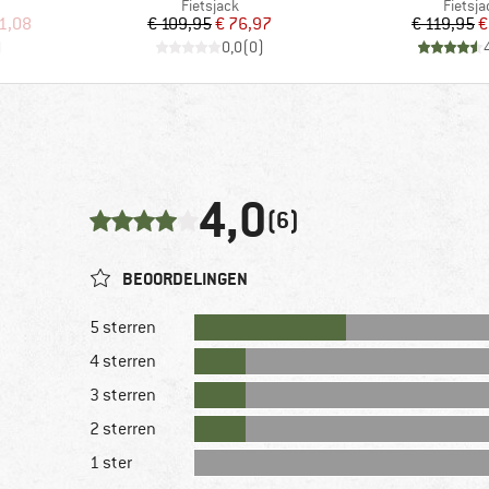
p
Productgroep
Produc
Fietsjack
Fietsja
de prijs
Prijs
Verlaagde prijs
Pr
Ve
1,08
€ 109,95
€ 76,97
€ 119,95
€
)
0,0
(
0
)
4,0
(6)
BEOORDELINGEN
5 sterren
4 sterren
3 sterren
2 sterren
1 ster