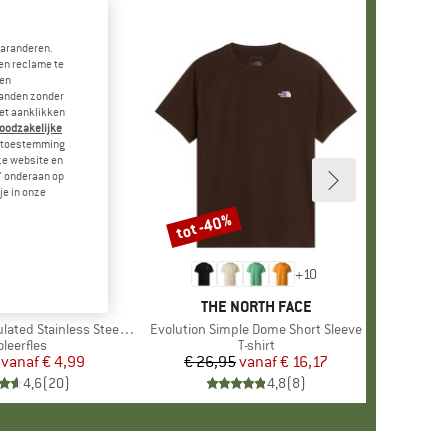
garanderen.
en reclame te
 en
landen zonder
et aanklikken
noodzakelijke
je toestemming
eze website en
" onderaan op
je in onze
tot -40%
Korting
+
10
MERK
STOIC
MERK
THE NORTH FACE
 Stainless Steel Bottle 500
Artikel
Evolution Simple Dome Short Sleeve
oductgroep
oleerfles
Productgroep
T-shirt
vanaf
Prijs
Verlaagde prijs
€ 4,99
€ 26,95
vanaf
Prijs
Verlaagde prijs
€ 16,17
4,6
(
20
)
4,8
(
8
)