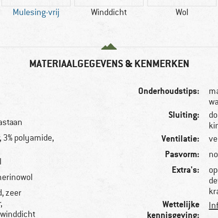
Mulesing-vrij
Winddicht
Wol
MATERIAALGEGEVENS & KENMERKEN
Onderhoudstips:
ma
wa
Sluiting:
do
astaan
ki
, 3% polyamide,
Ventilatie:
ve
Pasvorm:
no
l
Extra's:
op
merinowol
de
kr
, zeer
,
Wettelijke
In
 winddicht
kennisgeving: