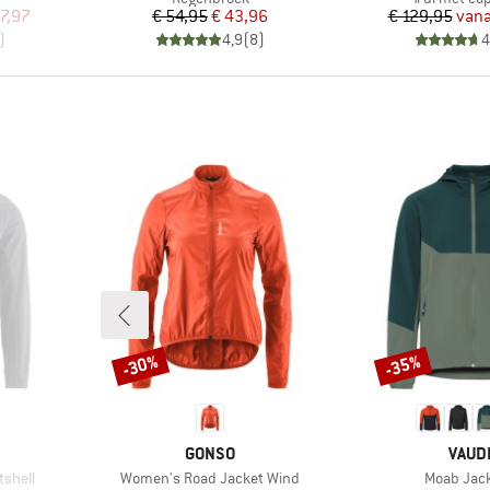
de prijs
Prijs
Verlaagde prijs
Pr
Ve
7,97
€ 54,95
€ 43,96
€ 129,95
vana
)
4,9
(
8
)
4
-30%
-35%
Korting
Korting
MERK
MERK
GONSO
VAUD
Artikel
Artikel
tshell
Women's Road Jacket Wind
Moab Jack