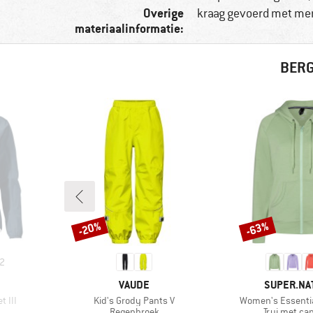
Overige
kraag gevoerd met me
materiaalinformatie:
BERG
-20%
-63%
Korting
Korting
2
MERK
MERK
VAUDE
SUPER.NA
Artikel
Artikel
 III
Kid's Grody Pants V
Women's Essentia
p
Productgroep
Productgro
Regenbroek
Trui met c