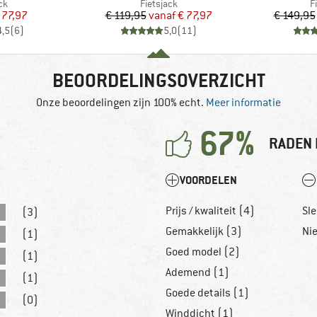
tgroep
Productgroep
P
ck
Fietsjack
F
ijs
rlaagde prijs
Prijs
Verlaagde prijs
 77,97
€ 119,95
vanaf
€ 77,97
€ 149,95
4,5
(
6
)
5,0
(
11
)
BEOORDELINGSOVERZICHT
Onze beoordelingen zijn 100% echt.
Meer informatie
67%
RADEN 
VOORDELEN
Prijs / kwaliteit (4)
Sl
(3)
Gemakkelijk (3)
Ni
(1)
Goed model (2)
(1)
Ademend (1)
(1)
Goede details (1)
(0)
Winddicht (1)