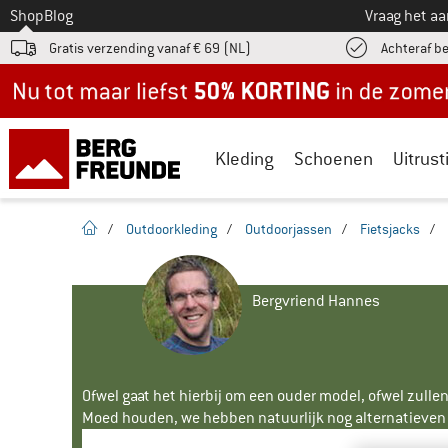
Naar
Shop
Blog
Vraag het a
Gratis verzending vanaf € 69 (NL)
Achteraf b
Nu tot maar liefst -50% in de zomersale!
Kleding
Schoenen
Uitrust
Startpagina
/
Outdoorkleding
/
Outdoorjassen
/
Fietsjacks
/
Bergvriend Hannes
Ofwel gaat het hierbij om een ouder model, ofwel zullen
Moed houden, we hebben natuurlijk nog alternatieven v