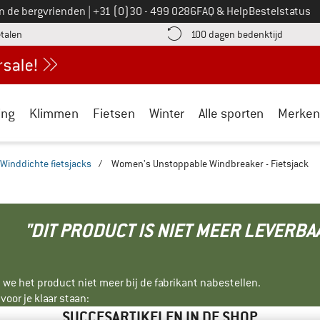
Bel ons op
an de bergvrienden
|
+31 (0)30 - 499 0286
FAQ & Help
Bestelstatus
vind de betalingsinformatie hier! Opent in een infovak
Vind de b
etalen
100 dagen bedenktijd
ing
Klimmen
Fietsen
Winter
Alle sporten
Merken
Winddichte fietsjacks
/
Women's Unstoppable Windbreaker - Fietsjack
"DIT PRODUCT IS NIET MEER LEVERBA
 we het product niet meer bij de fabrikant nabestellen.
oor je klaar staan:
SUCCESARTIKELEN IN DE SHOP