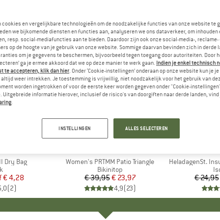
n cookies en vergelijkbare technologieën om de noodzakelijke functies van onze website te 
eden we bijkomende diensten en functies aan, analyseren we ons dataverkeer, om inhouden 
n, resp. social-mediafuncties aan te bieden. Daardoor zijn ook onze social-media-, reclame-
ers op de hoogte van je gebruik van onze website. Sommige daarvan bevinden zich in derde 
ranties om je gegevens te beschermen, bijvoorbeeld tegen toegang door autoriteiten. Door h
lecteren’ ga je ermee akkoord dat we op deze manier te werk gaan.
Indien je enkel technisch 
 te accepteren, klik dan hier
. Onder ‘Cookie-instellingen’ onderaan op onze website kun je 
altijd weer intrekken. Je toestemming is vrijwillig, niet noodzakelijk voor het gebruik van d
oment worden ingetrokken of voor de eerste keer worden gegeven onder "Cookie-instellingen
 Uitgebreide informatie hierover, inclusief de risico's van doorgiften naar derde landen, vind 
aring
.
-40%
-80%
Korting
Korting
INSTELLINGEN
ALLES SELECTEREN
K
C
MERK
PROTEST
I Dry Bag
Artikel
Women's PRTMM Patio Triangle
Artikel
HeladagenSt. Insulated
ctgroep
k
Productgroep
Bikinitop
Pr
Is
f
ijs
rlaagde prijs
€ 4,28
€ 39,95
Prijs
Verlaagde prijs
€ 23,97
€ 24,95
5,0
(
2
)
4,9
(
23
)