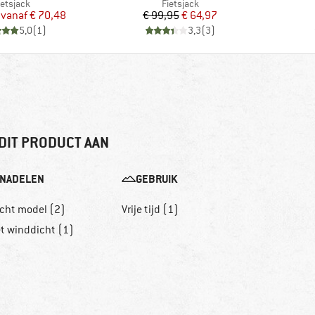
roductgroep
Productgroep
ietsjack
Fietsjack
Prijs
Verlaagde prijs
Prijs
Verlaagde prijs
vanaf
€ 70,48
€ 99,95
€ 64,97
5,0
(
1
)
3,3
(
3
)
DIT PRODUCT AAN
NADELEN
GEBRUIK
echt model (2)
Vrije tijd (1)
et winddicht (1)