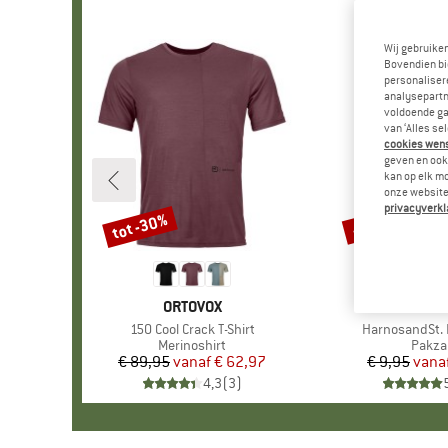
Wij gebruike
Bovendien bi
personalisere
analysepartn
voldoende ga
van ‘Alles se
cookies wenst
geven en ook 
kan op elk m
onze website.
privacyverkl
tot -30%
-57%
Korting
Korting
MERK
ORTOVOX
MER
STOI
Artikel
150 Cool Crack T-Shirt
Artikel
HarnosandSt. I
Productgroep
Merinoshirt
Produ
Pakza
€ 89,95
vanaf
Prijs
Verlaagde prijs
€ 62,97
€ 9,95
vana
Pr
Ve
4,3
(
3
)