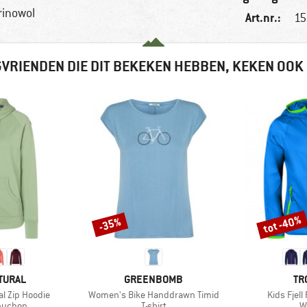
rinowol
Art.nr.:
15
VRIENDEN DIE DIT BEKEKEN HEBBEN, KEKEN OOK
tot -40%
-35%
Korting
Korting
MERK
ME
TURAL
GREENBOMB
TR
Artikel
Artikel
l Zip Hoodie
Women's Bike Handdrawn Timid
Kids Fjel
ep
Productgroep
P
apuchon
T-shirt
W