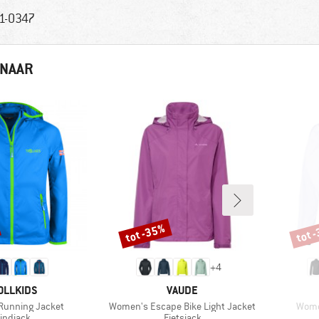
1-0347
 NAAR
tot -35%
tot 
Korting
Korti
+
4
RK
MERK
OLLKIDS
VAUDE
Artikel
Artike
l Running Jacket
Women's Escape Bike Light Jacket
Women
roductgroep
Productgroep
indjack
Fietsjack