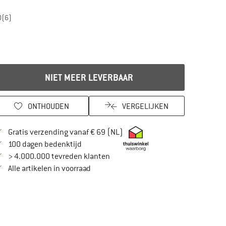
0
(6)
NIET MEER LEVERBAAR
ONTHOUDEN
VERGELIJKEN
Vind hier de verzendinformatie
Gratis verzending vanaf € 69 (NL)
Vind de betalingsinformatie hier! Opent in
100 dagen bedenktijd
> 4.000.000 tevreden klanten
Alle artikelen in voorraad