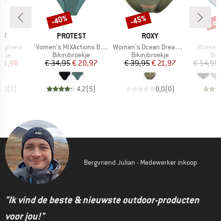
tot
-40%
-45%
Korting
Korting
Kort
MERK
MERK
M
ST
PROTEST
ROXY
I
Artikel
Artikel
Artikel
XSphere
Women's MIXActions Bikini Bottom
Women's Ocean Dreamer Hipster
Women's
roep
Productgroep
Productgroep
Pro
ekje
Bikinibroekje
Bikinibroekje
Bik
ijs
rlaagde prijs
Prijs
Verlaagde prijs
Prijs
Verlaagde prijs
 11,98
€ 34,95
€ 20,97
€ 39,95
€ 21,97
€ 54,95
5,0
(
2
)
4,2
(
5
)
0,0
(
0
)
Bergvriend Julian - Medewerker inkoop
"Ik vind de beste & nieuwste outdoor-producten
voor jou!"