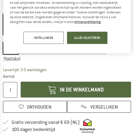
en ook altijd weer intrekken. Je toestemming is vrijwillig, niet noodzakelijk
voor het gebruik van deze website en kan op elk moment worden ingetrokken
Kleur:
Cedar Wood Happy Stripe
of voor de eerste keer worden gegeven onder "Cookie-instellingen" onderaan
op onze website. Uitgebreide informatie hierover, inclusief de risico's van
doorgiften naar derde landen, vind je in onze
privacyverklaring
.
-60%
INSTELLINGEN
ALLES SELECTEREN
Maat:
XS
XS
S
M
L
XL
XXL
Maattabel
De link wordt geopend in een infovak en bevat le
Levertijd: 3-5 werkdagen
Aantal:
IN DE WINKELMAND
ONTHOUDEN
VERGELIJKEN
Vind hier de verzendinform
Gratis verzending vanaf € 69 (NL)
Vind de betalingsinformatie hier! Opent
100 dagen bedenktijd