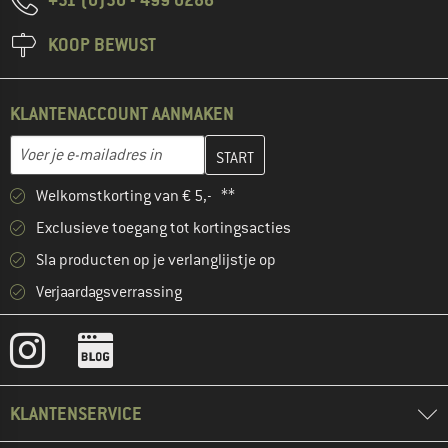
KOOP BEWUST
KLANTENACCOUNT AANMAKEN
Vul je e-mailadres hier in en maak in de volgende stap je klanten
E-mailadres
Welkomstkorting van € 5,- **
Exclusieve toegang tot kortingsacties
Sla producten op je verlanglijstje op
Verjaardagsverrassing
KLANTENSERVICE