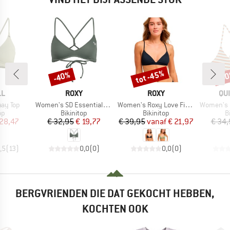
tot -45%
-40%
-4
Korting
Korting
Kort
MERK
MERK
ME
LL
ROXY
ROXY
QU
Artikel
Artikel
Artikel
ay Top
Women's SD Essentials Athletic Tri
Women's Roxy Love Fixed Tri
Women's Cli
tgroep
Productgroep
Productgroep
P
op
Bikinitop
Bikinitop
B
ijs
rlaagde prijs
Prijs
Verlaagde prijs
Prijs
Verlaagde prijs
 28,47
€ 32,95
€ 19,77
€ 39,95
vanaf
€ 21,97
€ 34,
,5
(
13
)
0,0
(
0
)
0,0
(
0
)
BERGVRIENDEN DIE DAT GEKOCHT HEBBEN,
KOCHTEN OOK