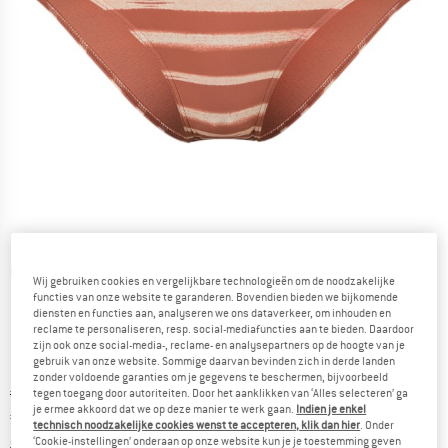
Gedetailleerde foto's
Wij gebruiken cookies en vergelijkbare technologieën om de noodzakelijke
functies van onze website te garanderen. Bovendien bieden we bijkomende
diensten en functies aan, analyseren we ons dataverkeer, om inhouden en
reclame te personaliseren, resp. social-mediafuncties aan te bieden. Daardoor
zijn ook onze social-media-, reclame- en analysepartners op de hoogte van je
gebruik van onze website. Sommige daarvan bevinden zich in derde landen
zonder voldoende garanties om je gegevens te beschermen, bijvoorbeeld
Oorspronkelijke prijs :
Prijs:
€
32,95
tegen toegang door autoriteiten. Door het aanklikken van ‘Alles selecteren’ ga
je ermee akkoord dat we op deze manier te werk gaan.
Indien je enkel
€
13,18
incl. BTW
technisch noodzakelijke cookies wenst te accepteren, klik dan hier
. Onder
Informatie over de verzendkosten. Opent in een infov
excl. Verzendkosten
‘Cookie-instellingen’ onderaan op onze website kun je je toestemming geven