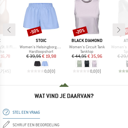
-50%
-20%
-3
Korting
Korting
Kort
K
MERK
MERK
M
C
STOIC
BLACK DIAMOND
A
Artikel
Artikel
Artikel
Seamless Bra
Women's HelsingborgSt. Performance Light Shorts
Women's Circuit Tank
Women's Rose
groep
Productgroep
Productgroep
Pr
eha
Hardloopshort
Tanktop
Sp
ijs
rlaagde prijs
Prijs
Verlaagde prijs
Prijs
Verlaagde prijs
 16,78
€ 39,95
€ 19,98
€ 44,95
€ 35,96
€ 29,
,7
(
45
)
0,0
(
0
)
0,0
(
0
)
WAT VIND JE DAARVAN?
STEL EEN VRAAG
SCHRIJF EEN BEOORDELING