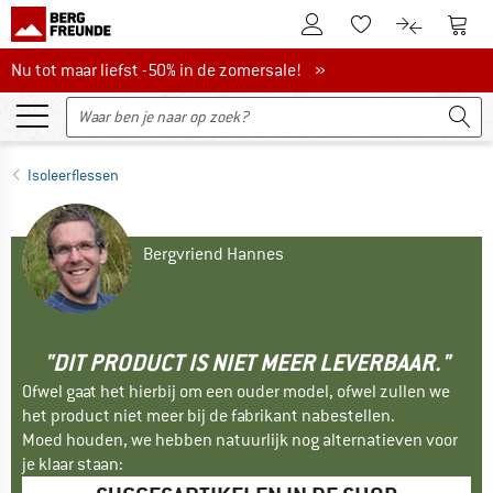
De klantenaccount
Naar
Naar de verlanglijs
Naar de pro
Nu tot maar liefst -50% in de zomersale!
Nu tot maar liefst -50% in de zomersale! »
Isoleerflessen
Bergvriend Hannes
"DIT PRODUCT IS NIET MEER LEVERBAAR."
Ofwel gaat het hierbij om een ouder model, ofwel zullen we
het product niet meer bij de fabrikant nabestellen.
Moed houden, we hebben natuurlijk nog alternatieven voor
je klaar staan: