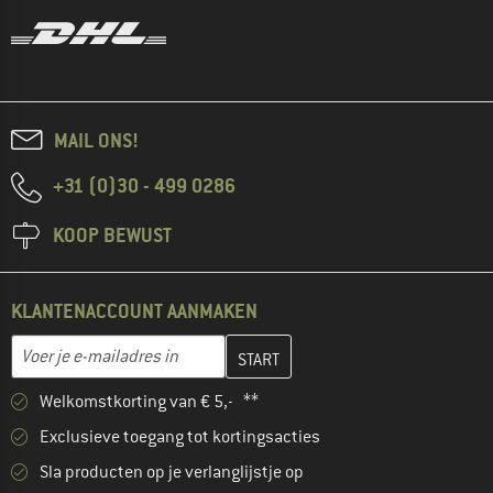
MAIL ONS!
+31 (0)30 - 499 0286
KOOP BEWUST
KLANTENACCOUNT AANMAKEN
Vul je e-mailadres hier in en maak in de volgende stap je klanten
E-mailadres
Welkomstkorting van € 5,- **
Exclusieve toegang tot kortingsacties
Sla producten op je verlanglijstje op