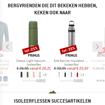
BERGVRIENDEN DIE DIT BEKEKEN HEBBEN,
KEKEN OOK NAAR
%
tot -25%
tot -35%
tot
Korting
Korting
Kort
MERK
MERK
MER
OX
PRIMUS
PRIMUS
BER
Artikel
Artikel
Artikel
ng Sleeve
Classic Light Vacuum Bottle
Tufa Narrow Insulated Bottle 0.6
Insulated Stainle
ep
Productgroep
Productgroep
Pr
ergoed
Isoleerfles
Isoleerfles
Is
ijs
rlaagde prijs
Prijs
Verlaagde prijs
Prijs
Verlaagde prijs
vanaf
€ 26,95
vanaf
€ 20,21
€ 39,95
vanaf
€ 25,97
€ 24,95
56
+
2
+
1
0,0
(
0
)
0,0
(
0
)
,8
(
63
)
ISOLEERFLESSEN SUCCESARTIKELEN