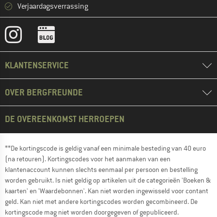
Verjaardagsverrassing
KLANTENSERVICE
OVER BERGFREUNDE
DE OVEREENKOMST HERROEPEN
**De kortingscode is geldig vanaf een minimale besteding van 40 euro
(na retouren). Kortingscodes voor het aanmaken van een
klantenaccount kunnen slechts eenmaal per persoon en bestelling
worden gebruikt. Is niet geldig op artikelen uit de categorieën 'Boeken &
kaarten' en 'Waardebonnen'. Kan niet worden ingewisseld voor contant
geld. Kan niet met andere kortingscodes worden gecombineerd. De
kortingscode mag niet worden doorgegeven of gepubliceerd.