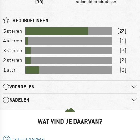
(38)
raden dit product aan
BEOORDELINGEN
5 sterren
(27)
4 sterren
(1)
3 sterren
(2)
2 sterren
(2)
1 ster
(6)
VOORDELEN
NADELEN
WAT VIND JE DAARVAN?
STEL EEN VRAAG