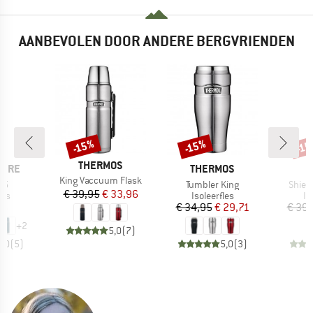
AANBEVOLEN DOOR ANDERE BERGVRIENDEN
-15%
-15%
-1
Korting
Korting
Kort
MERK
THERMOS
MERK
IBRE
THERMOS
Artikel
King Vaccuum Flask
Artikel
Artike
75
Tumbler King
Shiel
Prijs
Verlaagde prijs
€ 39,95
€ 33,96
tgroep
Productgroep
Pr
les
Isoleerfles
Is
ijs
Prijs
Verlaagde prijs
95
€ 34,95
€ 29,71
€ 39,
+
2
5,0
(
7
)
5,0
(
5
)
5,0
(
3
)