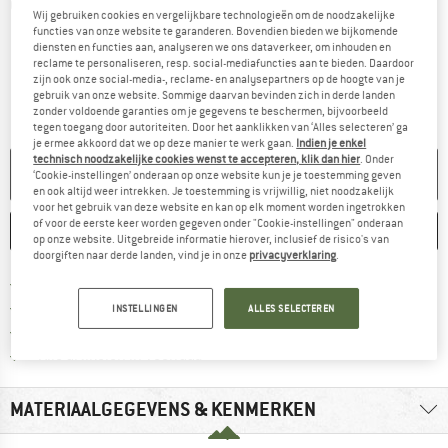
Gedetailleerde foto's
Wij gebruiken cookies en vergelijkbare technologieën om de noodzakelijke
functies van onze website te garanderen. Bovendien bieden we bijkomende
diensten en functies aan, analyseren we ons dataverkeer, om inhouden en
reclame te personaliseren, resp. social-mediafuncties aan te bieden. Daardoor
zijn ook onze social-media-, reclame- en analysepartners op de hoogte van je
gebruik van onze website. Sommige daarvan bevinden zich in derde landen
zonder voldoende garanties om je gegevens te beschermen, bijvoorbeeld
tegen toegang door autoriteiten. Door het aanklikken van ‘Alles selecteren’ ga
je ermee akkoord dat we op deze manier te werk gaan.
Indien je enkel
technisch noodzakelijke cookies wenst te accepteren, klik dan hier
. Onder
NIET MEER LEVERBAAR
‘Cookie-instellingen’ onderaan op onze website kun je je toestemming geven
en ook altijd weer intrekken. Je toestemming is vrijwillig, niet noodzakelijk
voor het gebruik van deze website en kan op elk moment worden ingetrokken
of voor de eerste keer worden gegeven onder "Cookie-instellingen" onderaan
ONTHOUDEN
VERGELIJKEN
op onze website. Uitgebreide informatie hierover, inclusief de risico's van
doorgiften naar derde landen, vind je in onze
privacyverklaring
.
Vind hier de verzendinform
Gratis verzending vanaf € 69 (NL)
Vind de betalingsinformatie hier! Opent
100 dagen bedenktijd
INSTELLINGEN
ALLES SELECTEREN
> 4.000.000 tevreden klanten
Alle artikelen in voorraad
MATERIAALGEGEVENS & KENMERKEN