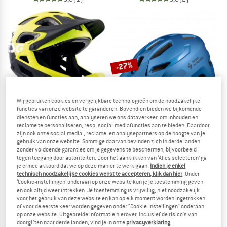
-27%
Wij gebruiken cookies en vergelijkbare technologieën om de noodzakelijke
functies van onze website te garanderen. Bovendien bieden we bijkomende
diensten en functies aan, analyseren we ons dataverkeer, om inhouden en
reclame te personaliseren, resp. social-mediafuncties aan te bieden. Daardoor
zijn ook onze social-media-, reclame- en analysepartners op de hoogte van je
TSG
SWEET PROTECTION
gebruik van onze website. Sommige daarvan bevinden zich in derde landen
zonder voldoende garanties om je gegevens te beschermen, bijvoorbeeld
Kid's Seek FR Graphic Design
Kid's Ripper Helmet
tegen toegang door autoriteiten. Door het aanklikken van ‘Alles selecteren’ ga
Fietshelm
Fietshelm
je ermee akkoord dat we op deze manier te werk gaan.
Indien je enkel
€ 84,95
€ 58,95
€ 43,03
technisch noodzakelijke cookies wenst te accepteren, klik dan hier
. Onder
‘Cookie-instellingen’ onderaan op onze website kun je je toestemming geven
4,0
(1)
5,0
(1)
en ook altijd weer intrekken. Je toestemming is vrijwillig, niet noodzakelijk
voor het gebruik van deze website en kan op elk moment worden ingetrokken
of voor de eerste keer worden gegeven onder "Cookie-instellingen" onderaan
op onze website. Uitgebreide informatie hierover, inclusief de risico's van
doorgiften naar derde landen, vind je in onze
privacyverklaring
.