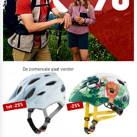
De zomersale gaat verder
NU TOT MAAR LIEFST -50%
NAAR DE SALE
tot -25%
-25%