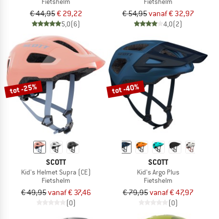
Fietshelm
Fietshelm
€ 44,95
€ 29,22
€ 54,95
vanaf € 32,97
5,0
(6)
4,0
(2)
tot -25%
tot -40%
SCOTT
SCOTT
Kid's Helmet Supra (CE)
Kid's Argo Plus
Fietshelm
Fietshelm
€ 49,95
vanaf € 37,46
€ 79,95
vanaf € 47,97
(0)
(0)