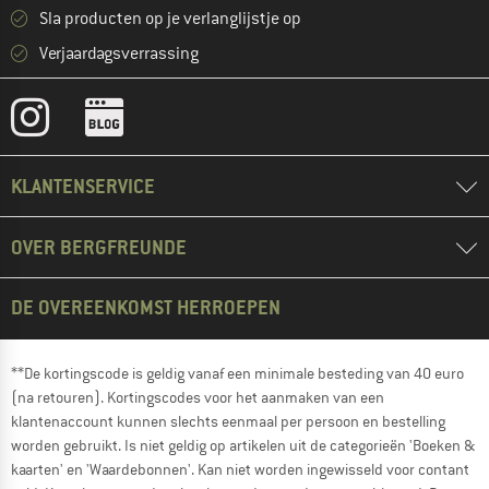
Sla producten op je verlanglijstje op
Verjaardagsverrassing
KLANTENSERVICE
OVER BERGFREUNDE
DE OVEREENKOMST HERROEPEN
**De kortingscode is geldig vanaf een minimale besteding van 40 euro
(na retouren). Kortingscodes voor het aanmaken van een
klantenaccount kunnen slechts eenmaal per persoon en bestelling
worden gebruikt. Is niet geldig op artikelen uit de categorieën 'Boeken &
kaarten' en 'Waardebonnen'. Kan niet worden ingewisseld voor contant