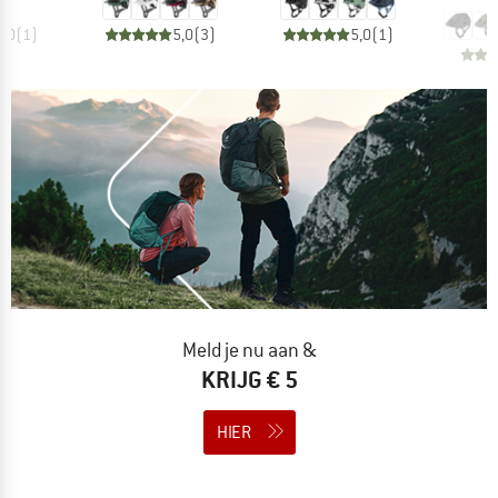
5,0
(
1
)
5,0
(
3
)
5,0
(
1
)
Meld je nu aan &
KRIJG € 5
HIER