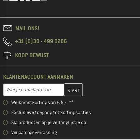
MAIL ONS!
+31 (0)30 - 499 0286
KOOP BEWUST
KLANTENACCOUNT AANMAKEN
Vul je e-mailadres hier in en maak in de volgende stap je klanten
E-mailadres
Welkomstkorting van € 5,- **
Exclusieve toegang tot kortingsacties
Sla producten op je verlanglijstje op
Verjaardagsverrassing