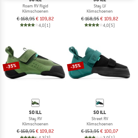
Roam RV Rigid
Stay LV
Klimschoenen
Klimschoenen
€ 168,95
€ 109,82
€ 168,95
€ 109,82
4,0
(1)
4,0
(5)
-35%
-35%
SO ILL
SO ILL
Stay RV
Street RV
Klimschoenen
Klimschoenen
€ 168,95
€ 109,82
€ 153,95
€ 100,07
4,3
(3)
3,0
(1)