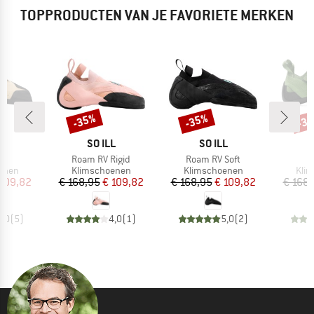
TOPPRODUCTEN VAN JE FAVORIETE MERKEN
-35%
-35%
-3
Korting
Korting
Kort
K
MERK
MERK
L
SO ILL
SO ILL
Artikel
Artikel
A
V
Roam RV Rigid
Roam RV Soft
roep
Productgroep
Productgroep
Prod
enen
Klimschoenen
Klimschoenen
Kli
ijs
rlaagde prijs
Prijs
Verlaagde prijs
Prijs
Verlaagde prijs
 109,82
€ 168,95
€ 109,82
€ 168,95
€ 109,82
€ 168,
4,0
(
5
)
4,0
(
1
)
5,0
(
2
)