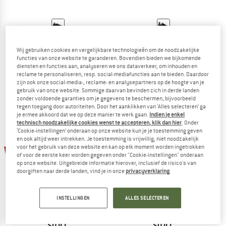
SO ILL
SO ILL
Wij gebruiken cookies en vergelijkbare technologieën om de noodzakelijke
Roam RV Soft
Torque RV
functies van onze website te garanderen. Bovendien bieden we bijkomende
Klimschoenen
Klimschoenen
diensten en functies aan, analyseren we ons dataverkeer, om inhouden en
€ 168,95
€ 109,82
€ 178,95
€ 116,32
reclame te personaliseren, resp. social-mediafuncties aan te bieden. Daardoor
5,0
(2)
4,4
(9)
zijn ook onze social-media-, reclame- en analysepartners op de hoogte van je
gebruik van onze website. Sommige daarvan bevinden zich in derde landen
zonder voldoende garanties om je gegevens te beschermen, bijvoorbeeld
tegen toegang door autoriteiten. Door het aanklikken van ‘Alles selecteren’ ga
je ermee akkoord dat we op deze manier te werk gaan.
Indien je enkel
technisch noodzakelijke cookies wenst te accepteren, klik dan hier
. Onder
‘Cookie-instellingen’ onderaan op onze website kun je je toestemming geven
en ook altijd weer intrekken. Je toestemming is vrijwillig, niet noodzakelijk
-35%
-35%
voor het gebruik van deze website en kan op elk moment worden ingetrokken
of voor de eerste keer worden gegeven onder "Cookie-instellingen" onderaan
op onze website. Uitgebreide informatie hierover, inclusief de risico's van
doorgiften naar derde landen, vind je in onze
privacyverklaring
.
INSTELLINGEN
ALLES SELECTEREN
SO ILL
SO ILL