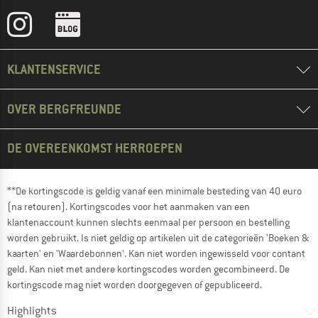
KLANTENSERVICE
OVER BERGFREUNDE
DE OVEREENKOMST HERROEPEN
**De kortingscode is geldig vanaf een minimale besteding van 40 euro
(na retouren). Kortingscodes voor het aanmaken van een
klantenaccount kunnen slechts eenmaal per persoon en bestelling
worden gebruikt. Is niet geldig op artikelen uit de categorieën 'Boeken &
kaarten' en 'Waardebonnen'. Kan niet worden ingewisseld voor contant
geld. Kan niet met andere kortingscodes worden gecombineerd. De
kortingscode mag niet worden doorgegeven of gepubliceerd.
Highlights