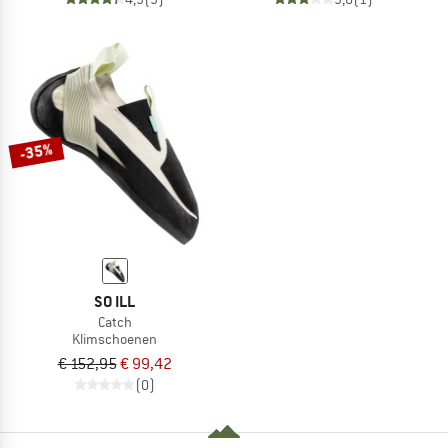
-35%
SO ILL
Catch
Klimschoenen
€ 152,95
€ 99,42
(0)