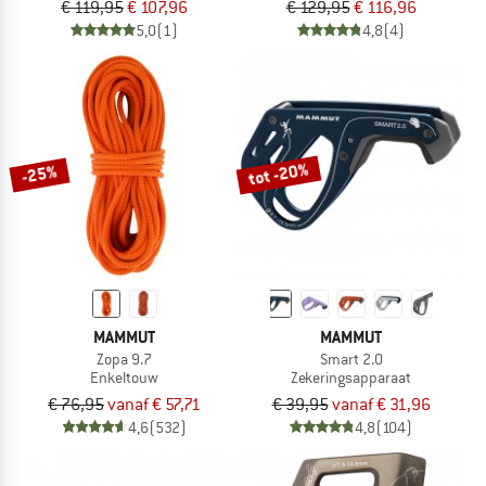
€ 119,95
€ 107,96
€ 129,95
€ 116,96
5,0
(1)
4,8
(4)
tot -20%
-25%
MAMMUT
MAMMUT
Zopa 9.7
Smart 2.0
Enkeltouw
Zekeringsapparaat
€ 76,95
vanaf € 57,71
€ 39,95
vanaf € 31,96
4,6
(532)
4,8
(104)