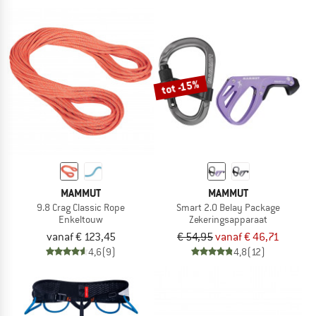
tot -15%
MAMMUT
MAMMUT
9.8 Crag Classic Rope
Smart 2.0 Belay Package
Enkeltouw
Zekeringsapparaat
vanaf € 123,45
€ 54,95
vanaf € 46,71
4,6
(9)
4,8
(12)