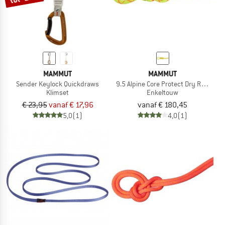
MAMMUT
MAMMUT
Sender Keylock Quickdraws
9.5 Alpine Core Protect Dry Rope
Klimset
Enkeltouw
€ 23,95
vanaf € 17,96
vanaf € 180,45
5,0
(1)
4,0
(1)