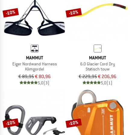
-10%
-10%
MAMMUT
MAMMUT
Eiger Nordwand Harness
6.0 Glacier Cord Dry
Klimgordel
Statisch touw
€ 89,95
€ 80,96
€ 229,95
€ 206,96
5,0
(3)
5,0
(1)
-10%
-10%