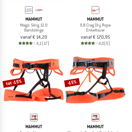
MAMMUT
MAMMUT
Magic Sling 12.0
9.8 Crag Dry Rope
Bandslinge
Enkeltouw
vanaf € 14,20
vanaf € 170,95
4,1
(17)
4,0
(5)
tot -15%
-15%
MAMMUT
MAMMUT