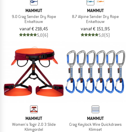
MAMMUT
MAMMUT
9.0 Crag Sender Dry Rope
8.7 Alpine Sender Dry Rope
Enkeltouw
Enkeltouw
vanaf € 218,45
vanaf € 151,95
5,0
(6)
5,0
(5)
MAMMUT
MAMMUT
Women's Togir 2.0 3 Slide
Crag Keylock Wire Quickdraws
Klimgordel
Klimset