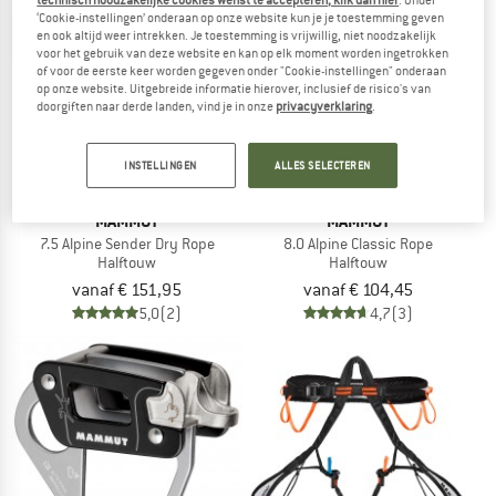
technisch noodzakelijke cookies wenst te accepteren, klik dan hier
. Onder
‘Cookie-instellingen’ onderaan op onze website kun je je toestemming geven
en ook altijd weer intrekken. Je toestemming is vrijwillig, niet noodzakelijk
voor het gebruik van deze website en kan op elk moment worden ingetrokken
of voor de eerste keer worden gegeven onder "Cookie-instellingen" onderaan
op onze website. Uitgebreide informatie hierover, inclusief de risico's van
doorgiften naar derde landen, vind je in onze
privacyverklaring
.
INSTELLINGEN
ALLES SELECTEREN
MAMMUT
MAMMUT
7.5 Alpine Sender Dry Rope
8.0 Alpine Classic Rope
Halftouw
Halftouw
vanaf € 151,95
vanaf € 104,45
5,0
(2)
4,7
(3)