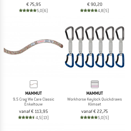
€ 75,95
€ 90,20
5,0
(6)
4,8
(5)
MAMMUT
MAMMUT
9.5 Crag We Care Classic
Workhorse Keylock Quickdraws
Enkeltouw
Klimset
vanaf € 113,95
vanaf € 22,75
4,5
(13)
5,0
(5)