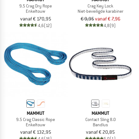
9.5 Crag Dry Rope
Crag Key Lock
Enkeltouw
Niet-beveiligde karabiner
vanaf € 170,95
€ 9,95
vanaf € 7,96
4,6
(12)
4,8
(9)
MAMMUT
MAMMUT
9.5 Crag Classic Rope
Contact Sling 8.0
Enkeltouw
Bandlus
vanaf € 132,95
vanaf € 20,85
4,6
(16)
5,0
(1)