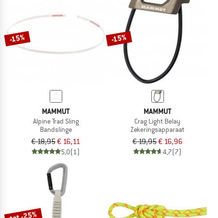
-15%
-15%
MAMMUT
MAMMUT
Alpine Trad Sling
Crag Light Belay
Bandslinge
Zekeringsapparaat
€ 18,95
€ 16,11
€ 19,95
€ 16,96
5,0
(1)
4,7
(7)
tot -25%