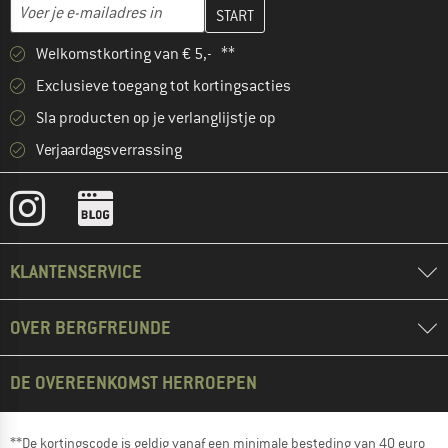
Vul je e-mailadres hier in en maak in de volgende stap je klanten
E-mailadres
Welkomstkorting van € 5,- **
Exclusieve toegang tot kortingsacties
Sla producten op je verlanglijstje op
Verjaardagsverrassing
KLANTENSERVICE
OVER BERGFREUNDE
DE OVEREENKOMST HERROEPEN
**De kortingscode is geldig vanaf een minimale besteding van 40 euro