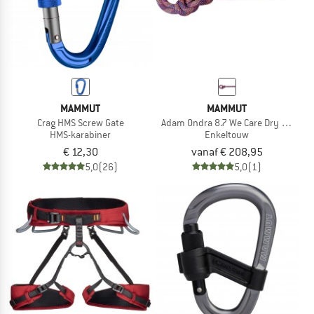
MAMMUT
MAMMUT
Crag HMS Screw Gate
Adam Ondra 8.7 We Care Dry Rope
HMS-karabiner
Enkeltouw
€ 12,30
vanaf € 208,95
5,0
(26)
5,0
(1)