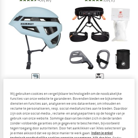
MAMMUT
MAMMUT
Crag Sender Helmet
Ophir 4 Slide Climbing Package
Wij gebruiken cookies en vergelijkbare technologieën om de noodzakelijke
Klimhelm
Klimset
functies van onze website te garanderen. Bovendien bieden we bijkomende
diensten en functies aan, analyseren we ons dataverkeer, om inhouden en
€ 75,95
€ 142,45
reclame te personaliseren, resp. social-mediafuncties aan te bieden. Daardoor
4,7
(18)
5,0
(2)
zijn ook onze social-media-, reclame- en analysepartners op de hoogte van je
gebruik van onze website. Sommige daarvan bevinden zich in derde landen
zonder voldoende garanties om je gegevens te beschermen, bijvoorbeeld
tegen toegang door autoriteiten. Door het aanklikken van ‘Alles selecteren’ ga
je ermee akkoord dat we op deze manier te werk gaan.
Indien je enkel