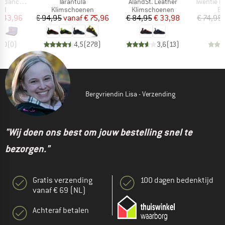
Artikel
Artikel
Artikel
ergfreunde
Tarantula
ÅlandSt. Leather
Twentie Exc
tgroep
Productgroep
Productgroep
Pr
ad
Klimschoenen
Klimschoenen
En
ijs
rlaagde prijs
Prijs
Verlaagde prijs
Prijs
Verlaagde prijs
 143,96
€ 94,95
vanaf
€ 75,96
€ 84,95
€ 33,98
€ 74,95
0,0
(
0
)
4,5
(
278
)
3,6
(
13
)
Bergvriendin Lisa - Verzending
"Wij doen ons best om jouw bestelling snel te
bezorgen."
Gratis verzending
100 dagen bedenktijd
vanaf € 69 (NL)
Achteraf betalen