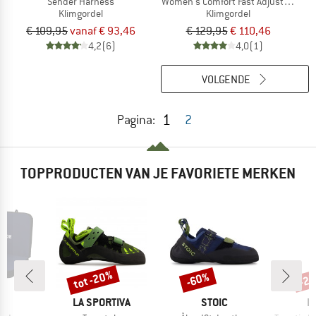
Sender Harness
Women's Comfort Fast Adjust Harne
Klimgordel
Klimgordel
€ 109,95
vanaf € 93,46
€ 129,95
€ 110,46
4,2
(6)
4,0
(1)
VOLGENDE
1
Pagina:
2
TOPPRODUCTEN VAN JE FAVORIETE MERKEN
tot -20%
-60%
-2
Korting
Korting
Kort
K
MERK
MERK
M
N
LA SPORTIVA
STOIC
E